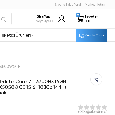
Sipariş Takibi
Yardım Merkezi
İletişim
0
Giriş Yap
Sepetim
veya Üye Ol
0 TL
Tüketici Ürünleri
Kendin Topla
83JE00WGTR
 Intel Core i7-13700HX 16GB
5050 8 GB 15.6" 1080p 144Hz
ook
( 0 Değerlendirme)