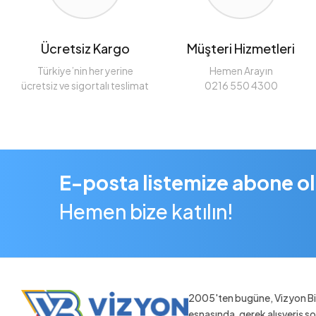
Ücretsiz Kargo
Müşteri Hizmetleri
Türkiye’nin her yerine
Hemen Arayın
ücretsiz ve sigortalı teslimat
0216 550 4300
E-posta listemize abone o
Hemen bize katılın!
2005'ten bugüne, Vizyon Bil
esnasında, gerek alışveriş 