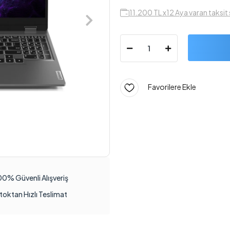
11.200 TL x12 Aya varan taksit
Favorilere Ekle
00% Güvenli Alışveriş
toktan Hızlı Teslimat