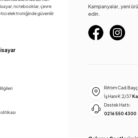
Kampanyalar, yeni ürü
gisayar, notebooklar, çevre
ketici elektroniğinde güvenilir
edin.
gisayar
Rıhtım Cad.Başça
lgileri
İş Hanı K:2/37
Ka
Destek Hattı:
Politikası
0216 550 4300