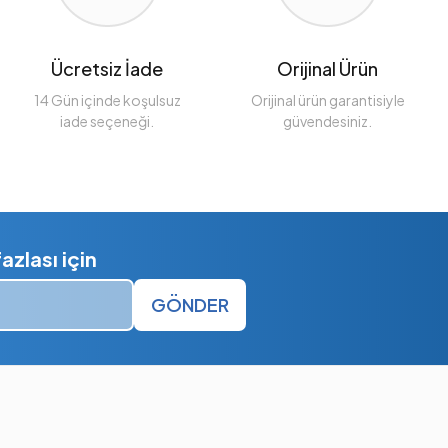
Ücretsiz İade
Orijinal Ürün
14 Gün içinde koşulsuz
Orijinal ürün garantisiyle
iade seçeneği.
güvendesiniz.
zlası için
GÖNDER