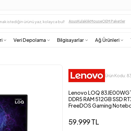
Asus
Kulaklık
Mouse
OEM Paketler
ri
Veri Depolama
Bilgisayarlar
Ağ Ürünleri
Ürün Kodu: 
Lenovo LOQ 83JE00WGTR
DDR5 RAM 512GB SSD RTX
FreeDOS Gaming Noteb
59.999 TL