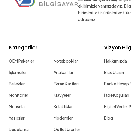
ekibimizle yanınızdayız. Bil
birimleri, ofis ürünleri ve tü
adresiniz.
Kategoriler
Vizyon Bil
OEM Paketler
Notebooklar
Hakkımızda
İşlemciler
Anakartlar
Bize Ulaşın
Bellekler
Ekran Kartları
Banka Hesap Bi
Monitörler
Klavyeler
İade Koşulları
Mouselar
Kulaklıklar
Kişisel Veriler 
Yazıcılar
Modemler
Blog
Depolama
Outlet Ürünler