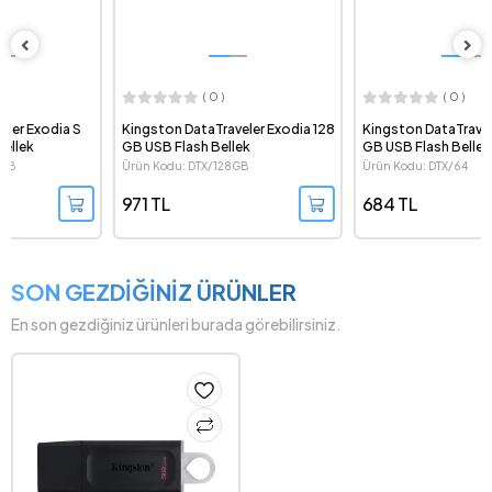
( 0 )
( 0 )
Kingston DataTraveler Exodia 128
Kingston DataTraveler Exodia 64
GB USB Flash Bellek
GB USB Flash Bellek
Ürün Kodu: DTX/128GB
Ürün Kodu: DTX/64
971 TL
684 TL
SON GEZDİĞİNİZ ÜRÜNLER
En son gezdiğiniz ürünleri burada görebilirsiniz.