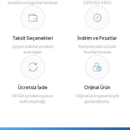
ücretsiz ve sigortalı teslimat
0216 550 4300
Taksit Seçenekleri
İndirim ve Fırsatlar
Uygun ödeme ve taksit
Kampanyalar ve özel
avantajları
fırsatlar burada
Ücretsiz İade
Orijinal Ürün
14 Gün içinde koşulsuz
Orijinal ürün garantisiyle
iade seçeneği.
güvendesiniz.