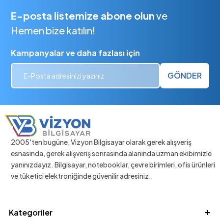
E-posta listemize abone olun
ve
Hemen bize katılın!
Kampanyalar ve daha fazlası için
GÖNDER
2005'ten bugüne, Vizyon Bilgisayar olarak gerek alışveriş
esnasında, gerek alışveriş sonrasında alanında uzman ekibimizle
yanınızdayız. Bilgisayar, notebooklar, çevre birimleri, ofis ürünleri
ve tüketici elektroniğinde güvenilir adresiniz.
Kategoriler