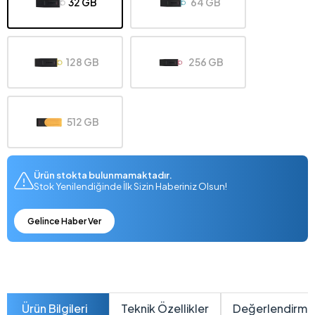
32 GB
64 GB
128 GB
256 GB
512 GB
Ürün stokta bulunmamaktadır.
Stok Yenilendiğinde İlk Sizin Haberiniz Olsun!
Gelince Haber Ver
Ürün Bilgileri
Teknik Özellikler
Değerlendirme