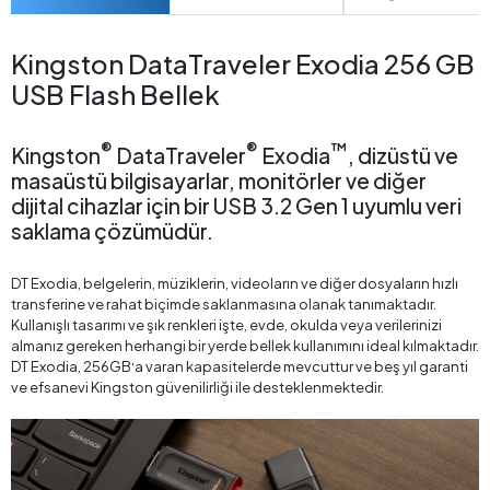
Kingston DataTraveler Exodia 256 GB
USB Flash Bellek
®
®
™
Kingston
DataTraveler
Exodia
, dizüstü ve
masaüstü bilgisayarlar, monitörler ve diğer
dijital cihazlar için bir USB 3.2 Gen 1 uyumlu veri
saklama çözümüdür.
DT Exodia, belgelerin, müziklerin, videoların ve diğer dosyaların hızlı
transferine ve rahat biçimde saklanmasına olanak tanımaktadır.
Kullanışlı tasarımı ve şık renkleri işte, evde, okulda veya verilerinizi
almanız gereken herhangi bir yerde bellek kullanımını ideal kılmaktadır.
DT Exodia, 256GB
a varan kapasitelerde mevcuttur ve beş yıl garanti
'
ve efsanevi Kingston güvenilirliği ile desteklenmektedir.