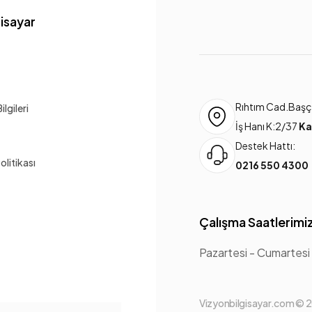
gisayar
Rıhtım Cad.Başça
lgileri
İş Hanı K:2/37
Ka
Destek Hattı:
Politikası
0216 550 4300
Çalışma Saatlerimi
Pazartesi - Cumartesi
Vizyonbilgisayar.com © 20