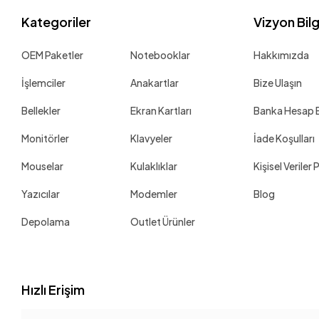
Gamepower
Kategoriler
Vizyon Bil
Geil
OEM Paketler
Notebooklar
Hakkımızda
Gigabyte
GoDEX
İşlemciler
Anakartlar
Bize Ulaşın
Hi-Level
Bellekler
Ekran Kartları
Banka Hesap Bi
High Power
Monitörler
Klavyeler
İade Koşulları
Hikvision
Mouselar
Kulaklıklar
Kişisel Veriler 
Hiper
Homend
Yazıcılar
Modemler
Blog
Honeywell
Depolama
Outlet Ürünler
HP
Huawei
iData
Hızlı Erişim
Inca