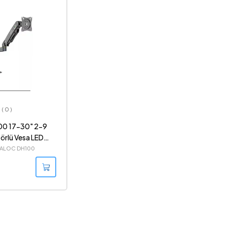
( 0 )
00 17-30" 2-9
örlü Vesa LED
andı
KALOC DH100