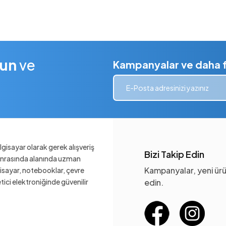
lun
ve
Kampanyalar ve daha fa
gisayar olarak gerek alışveriş
Bizi Takip Edin
sonrasında alanında uzman
Kampanyalar, yeni ürü
gisayar, notebooklar, çevre
ketici elektroniğinde güvenilir
edin.