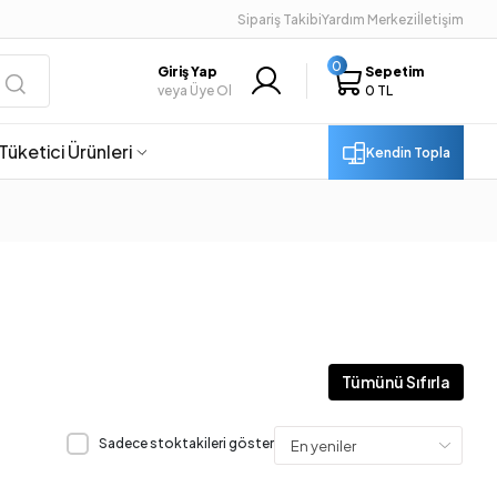
Sipariş Takibi
Yardım Merkezi
İletişim
0
Giriş Yap
Sepetim
veya Üye Ol
0 TL
Tüketici Ürünleri
Kendin Topla
Tümünü Sıfırla
Sadece stoktakileri göster