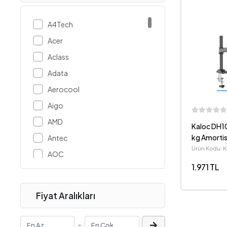
A4Tech
Acer
Aclass
Adata
Aerocool
Aigo
AMD
Kaloc DH1
kg Amortis
Antec
Monitör St
Ürün Kodu: 
AOC
1.971 TL
Apacer
Apple
Fiyat Aralıkları
Arctic
ASUS
-