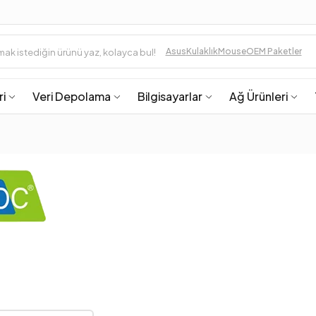
Asus
Kulaklık
Mouse
OEM Paketler
ri
Veri Depolama
Bilgisayarlar
Ağ Ürünleri