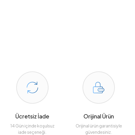
Ücretsiz İade
Orijinal Ürün
14 Gün içinde koşulsuz
Orijinal ürün garantisiyle
iade seçeneği.
güvendesiniz.