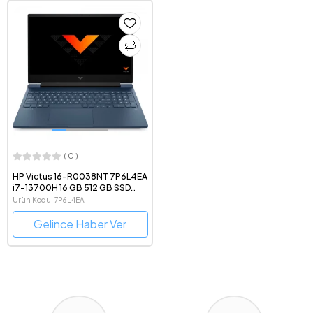
( 0 )
HP Victus 16-R0038NT 7P6L4EA
i7-13700H 16 GB 512 GB SSD
RTX4050 16.1" Dos FHD Mavi
Ürün Kodu: 7P6L4EA
Dizüstü Bilgisayar
Gelince Haber Ver