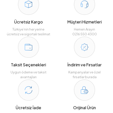
Ücretsiz Kargo
Müşteri Hizmetleri
Türkiye’nin her yerine
Hemen Arayın
ücretsiz ve sigortalı teslimat
0216 550 4300
Taksit Seçenekleri
İndirim ve Fırsatlar
Uygun ödeme ve taksit
Kampanyalar ve özel
avantajları
fırsatlar burada
Ücretsiz İade
Orijinal Ürün