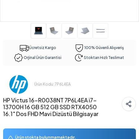
Ücretsiz Kargo
100% Güvenli Alışveriş
Orjinal Ürün Garantisi
Stoktan Hızlı Teslimat
Ürün Kodu: 7P6L4EA
HP Victus 16-R0038NT 7P6L4EA i7-
13700H 16 GB 512 GB SSD RTX4050
16.1" Dos FHD Mavi Dizüstü Bilgisayar
Ürün stokta bulunmamaktadır.