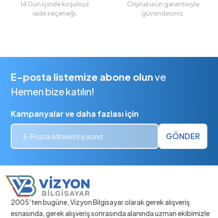
14 Gün içinde koşulsuz
Orijinal ürün garantisiyle
iade seçeneği.
güvendesiniz.
E-posta listemize abone olun
ve
Hemen bize katılın!
Kampanyalar ve daha fazlası için
GÖNDER
2005'ten bugüne, Vizyon Bilgisayar olarak gerek alışveriş
esnasında, gerek alışveriş sonrasında alanında uzman ekibimizle