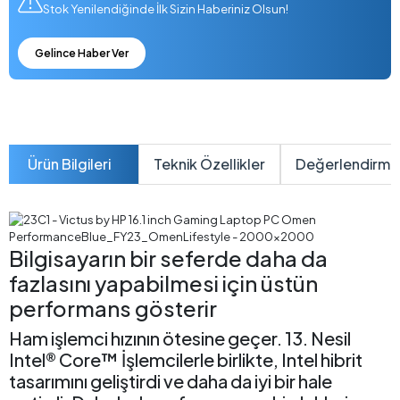
Stok Yenilendiğinde İlk Sizin Haberiniz Olsun!
Gelince Haber Ver
Ürün Bilgileri
Teknik Özellikler
Değerlendirme
Bilgisayarın bir seferde daha da
fazlasını yapabilmesi için üstün
performans gösterir
Ham işlemci hızının ötesine geçer. 13. Nesil
Intel® Core™ İşlemcilerle birlikte, Intel hibrit
tasarımını geliştirdi ve daha da iyi bir hale