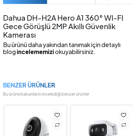
Dahua DH-H2A Hero A1 360° WI-FI
Gece Görüşlü 2MP Akıllı Güvenlik
Kamerası
Bu ürünü daha yakından tanımak için detaylı
blog
incelememizi
okuyabilirsiniz.
BENZER ÜRÜNLER
Bu ürüne bakanların incelediği benzer ürünler