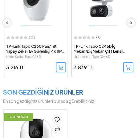
( 0 )
( 0 )
TP-Link Tapo C260 Pan/Tilt
TP-Link Tapo C246D İç
Yapay Zekalı Ev Güvenliği 4K 8MP
Mekan/Dış Mekan Çift Lensli
Wi-Fi Kamera
Pan/Tilt 2K 3MP Güvenlik
Ürün Kodu: Tapo C260
Ürün Kodu: Tapo C246D
Kamerası
3.216 TL
3.839 TL
SON GEZDİĞİNİZ ÜRÜNLER
En son gezdiğiniz ürünleri burada görebilirsiniz.
%14 İNDİRİM