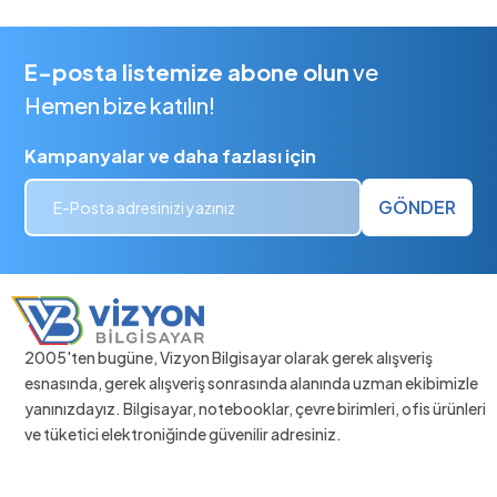
E-posta listemize abone olun
ve
Hemen bize katılın!
Kampanyalar ve daha fazlası için
GÖNDER
2005'ten bugüne, Vizyon Bilgisayar olarak gerek alışveriş
esnasında, gerek alışveriş sonrasında alanında uzman ekibimizle
yanınızdayız. Bilgisayar, notebooklar, çevre birimleri, ofis ürünleri
ve tüketici elektroniğinde güvenilir adresiniz.