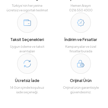
Türkiye’nin her yerine
Hemen Arayın
ücretsiz ve sigortalı teslimat
0216 550 4300
Taksit Seçenekleri
İndirim ve Fırsatlar
Uygun ödeme ve taksit
Kampanyalar ve özel
avantajları
fırsatlar burada
Ücretsiz İade
Orijinal Ürün
14 Gün içinde koşulsuz
Orijinal ürün garantisiyle
iade seçeneği.
güvendesiniz.