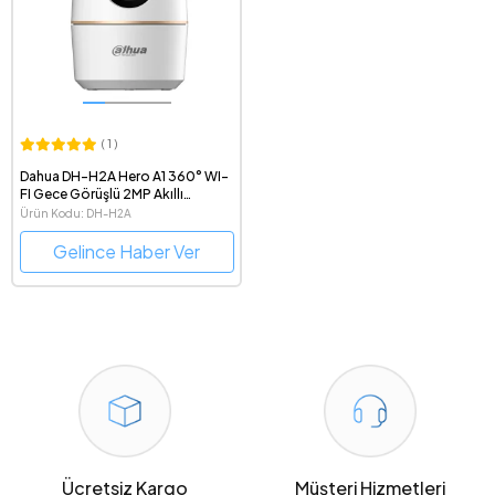
( 1 )
Dahua DH-H2A Hero A1 360° WI-
FI Gece Görüşlü 2MP Akıllı
Güvenlik Kamerası
Ürün Kodu: DH-H2A
Gelince Haber Ver
Ücretsiz Kargo
Müşteri Hizmetleri