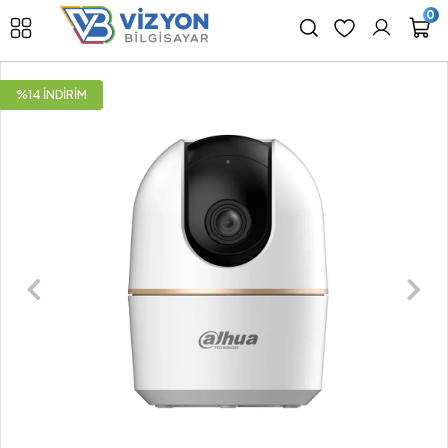
0
%14 İNDİRİM