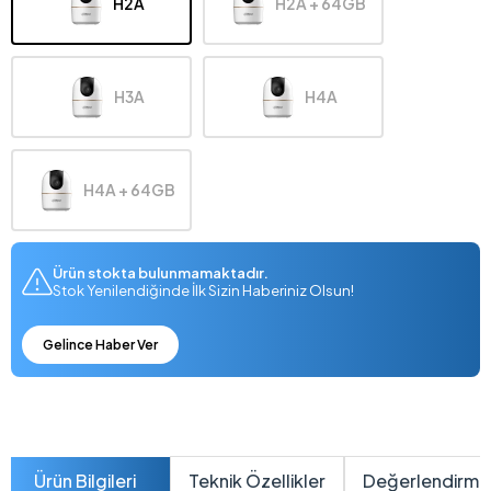
H2A
H2A + 64GB
H3A
H4A
H4A + 64GB
Ürün stokta bulunmamaktadır.
Stok Yenilendiğinde İlk Sizin Haberiniz Olsun!
Gelince Haber Ver
Ürün Bilgileri
Teknik Özellikler
Değerlendirme