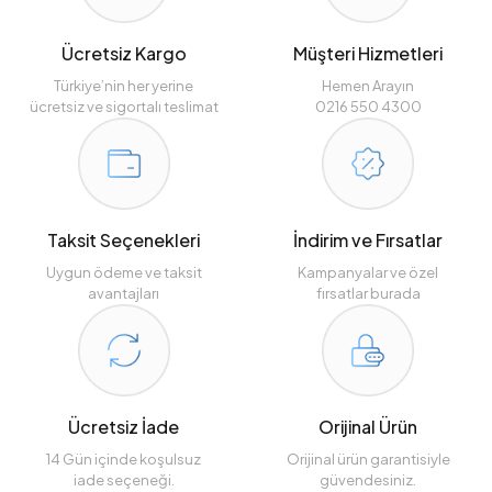
Ücretsiz Kargo
Müşteri Hizmetleri
Türkiye’nin her yerine
Hemen Arayın
ücretsiz ve sigortalı teslimat
0216 550 4300
Taksit Seçenekleri
İndirim ve Fırsatlar
Uygun ödeme ve taksit
Kampanyalar ve özel
avantajları
fırsatlar burada
Ücretsiz İade
Orijinal Ürün
14 Gün içinde koşulsuz
Orijinal ürün garantisiyle
iade seçeneği.
güvendesiniz.