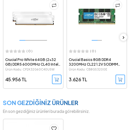
( 0 )
( 0 )
Crucial Basics 8GB DDR4
Crucial 16GB (1x16 GB) DDR5
3200MHz CL22 1.2V SODIMM
6400MHz CL52 CSODIMM
Notebook Ram - CB8GS3200E
Notebook Ram -
Ürün Kodu: CB8GS3200E
Ürün Kodu: CT16G64C52CS5
CT16G64C52CS5
3.626 TL
11.232 TL
SON GEZDİĞİNİZ ÜRÜNLER
En son gezdiğiniz ürünleri burada görebilirsiniz.