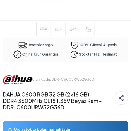
Ücretsiz Kargo
100% Güvenli Alışveriş
Orjinal Ürün Garantisi
Stoktan Hızlı Teslimat
Ürün Kodu: DDR-C600URW32G36D
DAHUA C600 RGB 32 GB (2x16 GB)
DDR4 3600MHz CL18 1.35V Beyaz Ram -
DDR-C600URW32G36D
Ürün stokta bulunmamaktadır.