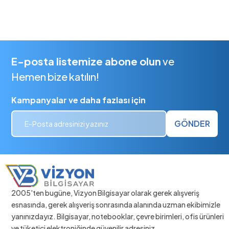
E-posta listemize abone olun
ve
Hemen bize katılın!
Kampanyalar ve daha fazlası için
GÖNDER
2005'ten bugüne, Vizyon Bilgisayar olarak gerek alışveriş
esnasında, gerek alışveriş sonrasında alanında uzman ekibimizle
yanınızdayız. Bilgisayar, notebooklar, çevre birimleri, ofis ürünleri
ve tüketici elektroniğinde güvenilir adresiniz.