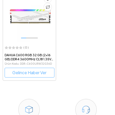
( 0 )
DAHUA C600 RGB 32 GB (2x16
GB) DDR4 3600MHz CL18 1.35V
Beyaz Ram - DDR-
Ürün Kodu: DDR-C600URW32G36D
C600URW32G36D
Gelince Haber Ver