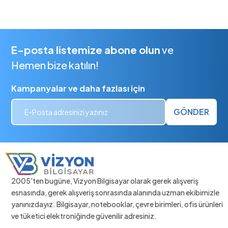
E-posta listemize abone olun
ve
Hemen bize katılın!
Kampanyalar ve daha fazlası için
GÖNDER
2005'ten bugüne, Vizyon Bilgisayar olarak gerek alışveriş
esnasında, gerek alışveriş sonrasında alanında uzman ekibimizle
yanınızdayız. Bilgisayar, notebooklar, çevre birimleri, ofis ürünleri
ve tüketici elektroniğinde güvenilir adresiniz.