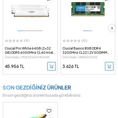
( 0 )
( 0 )
Crucial Basics 8GB DDR4
Crucial 16GB (1x16 GB) DDR5
3200MHz CL22 1.2V SODIMM
6400MHz CL52 CSODIMM
Notebook Ram - CB8GS3200E
Notebook Ram -
Ürün Kodu: CB8GS3200E
Ürün Kodu: CT16G64C52CS5
CT16G64C52CS5
3.626 TL
11.232 TL
SON GEZDİĞİNİZ ÜRÜNLER
En son gezdiğiniz ürünleri burada görebilirsiniz.