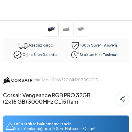
Ücretsiz Kargo
100% Güvenli Alışveriş
Orjinal Ürün Garantisi
Stoktan Hızlı Teslimat
Ürün Kodu: CMW32GX4M2C3000C15
Corsair Vengeance RGB PRO 32GB
(2x16 GB) 3000MHz CL15 Ram
Ürün stokta bulunmamaktadır.
Stok Yenilendiğinde İlk Sizin Haberiniz Olsun!