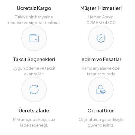
Ücretsiz Kargo
Müşteri Hizmetleri
Türkiye’nin her yerine
Hemen Arayın
ücretsiz ve sigortalı teslimat
0216 550 4300
Taksit Seçenekleri
İndirim ve Fırsatlar
Uygun ödeme ve taksit
Kampanyalar ve özel
avantajları
fırsatlar burada
Ücretsiz İade
Orijinal Ürün
14 Gün içinde koşulsuz
Orijinal ürün garantisiyle
iade seçeneği.
güvendesiniz.