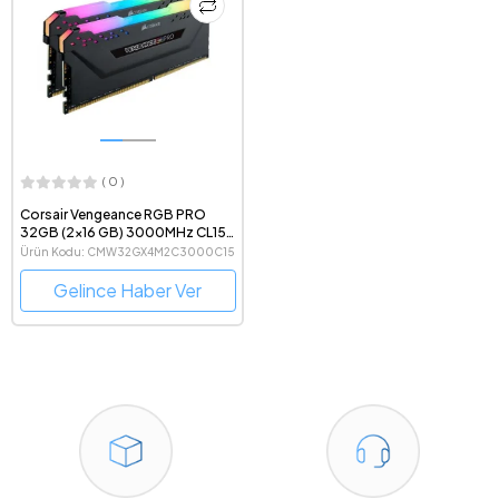
( 0 )
Corsair Vengeance RGB PRO
32GB (2x16 GB) 3000MHz CL15
Ram
Ürün Kodu: CMW32GX4M2C3000C15
Gelince Haber Ver