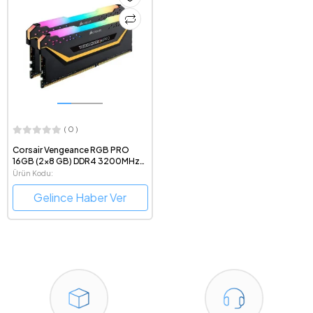
( 0 )
Corsair Vengeance RGB PRO
16GB (2x8 GB) DDR4 3200MHz
CL16 Ram -
Ürün Kodu:
CMW16GX4M2C3200C16-TUF
CMW16GX4M2C3200C16-TUF
Gelince Haber Ver