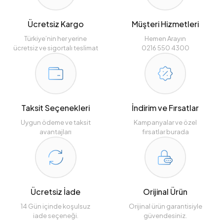
Ücretsiz Kargo
Müşteri Hizmetleri
Türkiye’nin her yerine
Hemen Arayın
ücretsiz ve sigortalı teslimat
0216 550 4300
Taksit Seçenekleri
İndirim ve Fırsatlar
Uygun ödeme ve taksit
Kampanyalar ve özel
avantajları
fırsatlar burada
Ücretsiz İade
Orijinal Ürün
14 Gün içinde koşulsuz
Orijinal ürün garantisiyle
iade seçeneği.
güvendesiniz.