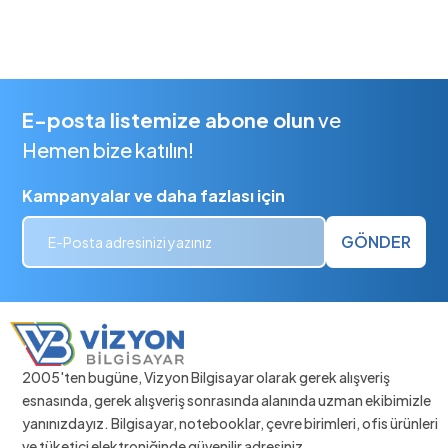
E-posta listemize abone olun
ve
Hemen bize katılın!
Kampanyalar ve daha fazlası için
GÖNDER
2005'ten bugüne, Vizyon Bilgisayar olarak gerek alışveriş
esnasında, gerek alışveriş sonrasında alanında uzman ekibimizle
yanınızdayız. Bilgisayar, notebooklar, çevre birimleri, ofis ürünleri
ve tüketici elektroniğinde güvenilir adresiniz.