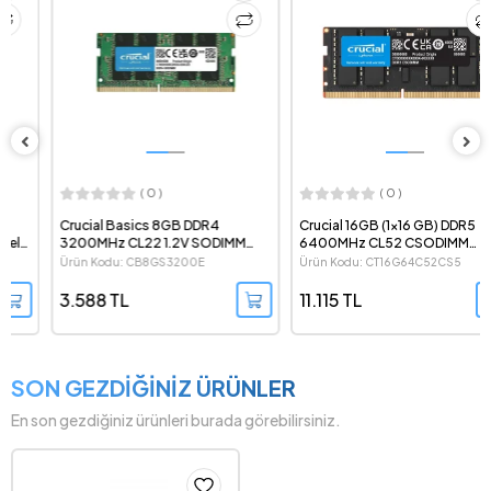
( 0 )
( 0 )
Crucial Basics 8GB DDR4
Crucial 16GB (1x16 GB) DDR5
3200MHz CL22 1.2V SODIMM
6400MHz CL52 CSODIMM
Notebook Ram - CB8GS3200E
Notebook Ram -
Ürün Kodu: CB8GS3200E
Ürün Kodu: CT16G64C52CS5
CT16G64C52CS5
3.588 TL
11.115 TL
SON GEZDİĞİNİZ ÜRÜNLER
En son gezdiğiniz ürünleri burada görebilirsiniz.