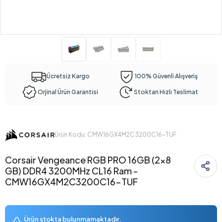
Ücretsiz Kargo
100% Güvenli Alışveriş
Orjinal Ürün Garantisi
Stoktan Hızlı Teslimat
Ürün Kodu: CMW16GX4M2C3200C16-TUF
Corsair Vengeance RGB PRO 16GB (2x8
GB) DDR4 3200MHz CL16 Ram -
CMW16GX4M2C3200C16-TUF
Ürün stokta bulunmamaktadır.