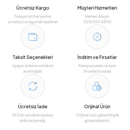
Ücretsiz Kargo
Müşteri Hizmetleri
Türkiye’nin her yerine
Hemen Arayın
ücretsiz ve sigortalı teslimat
0216 550 4300
Taksit Seçenekleri
İndirim ve Fırsatlar
Uygun ödeme ve taksit
Kampanyalar ve özel
avantajları
fırsatlar burada
Ücretsiz İade
Orijinal Ürün
14 Gün içinde koşulsuz
Orijinal ürün garantisiyle
iade seçeneği.
güvendesiniz.