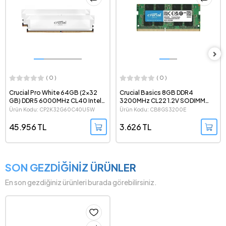
( 0 )
( 0 )
Crucial Basics 8GB DDR4
Crucial 16GB (1x16 GB) DDR5
3200MHz CL22 1.2V SODIMM
6400MHz CL52 CSODIMM
Notebook Ram - CB8GS3200E
Notebook Ram -
Ürün Kodu: CB8GS3200E
Ürün Kodu: CT16G64C52CS5
CT16G64C52CS5
3.626 TL
11.232 TL
SON GEZDİĞİNİZ ÜRÜNLER
En son gezdiğiniz ürünleri burada görebilirsiniz.