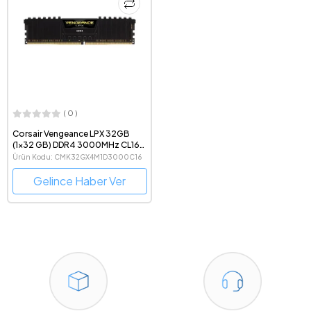
( 0 )
Corsair Vengeance LPX 32GB
(1x32 GB) DDR4 3000MHz CL16
Ram
Ürün Kodu: CMK32GX4M1D3000C16
Gelince Haber Ver