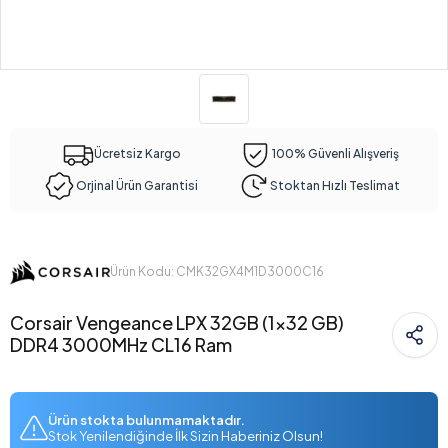
Ücretsiz Kargo
100% Güvenli Alışveriş
Orjinal Ürün Garantisi
Stoktan Hızlı Teslimat
Ürün Kodu: CMK32GX4M1D3000C16
Corsair Vengeance LPX 32GB (1x32 GB)
DDR4 3000MHz CL16 Ram
Ürün stokta bulunmamaktadır.
Stok Yenilendiğinde İlk Sizin Haberiniz Olsun!