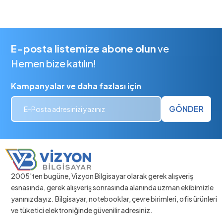
E-posta listemize abone olun
ve
Hemen bize katılın!
Kampanyalar ve daha fazlası için
GÖNDER
2005'ten bugüne, Vizyon Bilgisayar olarak gerek alışveriş
esnasında, gerek alışveriş sonrasında alanında uzman ekibimizle
yanınızdayız. Bilgisayar, notebooklar, çevre birimleri, ofis ürünleri
ve tüketici elektroniğinde güvenilir adresiniz.