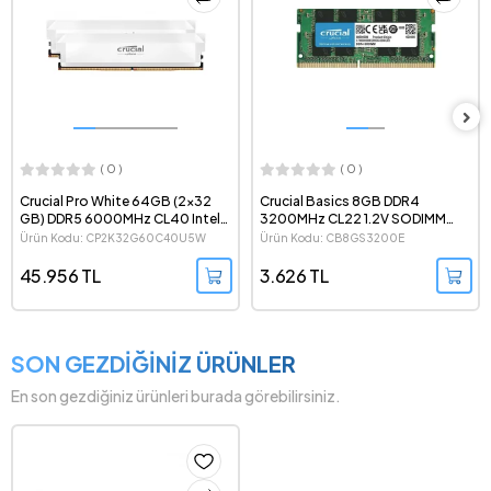
( 0 )
( 0 )
Crucial Basics 8GB DDR4
Crucial 16GB (1x16 GB) DDR5
3200MHz CL22 1.2V SODIMM
6400MHz CL52 CSODIMM
Notebook Ram - CB8GS3200E
Notebook Ram -
Ürün Kodu: CB8GS3200E
Ürün Kodu: CT16G64C52CS5
CT16G64C52CS5
3.626 TL
11.232 TL
SON GEZDİĞİNİZ ÜRÜNLER
En son gezdiğiniz ürünleri burada görebilirsiniz.