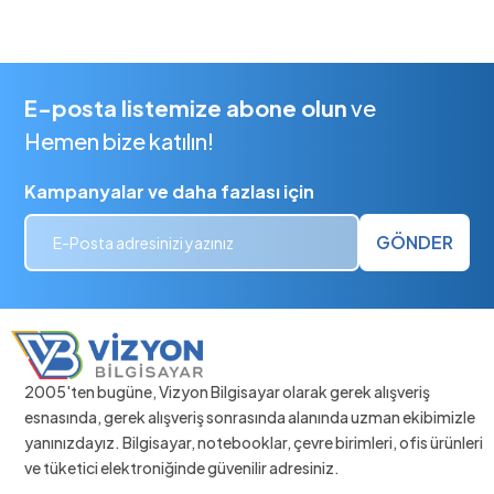
E-posta listemize abone olun
ve
Hemen bize katılın!
Kampanyalar ve daha fazlası için
GÖNDER
2005'ten bugüne, Vizyon Bilgisayar olarak gerek alışveriş
esnasında, gerek alışveriş sonrasında alanında uzman ekibimizle
yanınızdayız. Bilgisayar, notebooklar, çevre birimleri, ofis ürünleri
ve tüketici elektroniğinde güvenilir adresiniz.