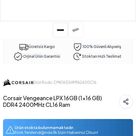
Ücretsiz Kargo
100% Güvenli Alışveriş
Orjinal Ürün Garantisi
Stoktan Hızlı Teslimat
Ürün Kodu: CMK16GX4M1A2400C16
Corsair Vengeance LPX 16GB (1x16 GB)
DDR4 2400MHz CL16 Ram
Ürün stokta bulunmamaktadır.
Stok Yenilendiğinde İlk Sizin Haberiniz Olsun!