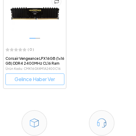
( 0 )
Corsair Vengeance LPX 16GB (1x16
GB) DDR4 2400MHz CL16 Ram
Ürün Kodu: CMK16GX4M1A2400C16
Gelince Haber Ver