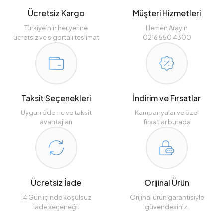
Ücretsiz Kargo
Müşteri Hizmetleri
Türkiye’nin her yerine
Hemen Arayın
ücretsiz ve sigortalı teslimat
0216 550 4300
Taksit Seçenekleri
İndirim ve Fırsatlar
Uygun ödeme ve taksit
Kampanyalar ve özel
avantajları
fırsatlar burada
Ücretsiz İade
Orijinal Ürün
14 Gün içinde koşulsuz
Orijinal ürün garantisiyle
iade seçeneği.
güvendesiniz.