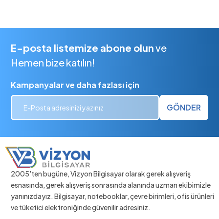
E-posta listemize abone olun
ve
Hemen bize katılın!
Kampanyalar ve daha fazlası için
GÖNDER
2005'ten bugüne, Vizyon Bilgisayar olarak gerek alışveriş
esnasında, gerek alışveriş sonrasında alanında uzman ekibimizle
yanınızdayız. Bilgisayar, notebooklar, çevre birimleri, ofis ürünleri
ve tüketici elektroniğinde güvenilir adresiniz.