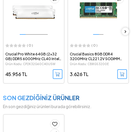
( 0 )
( 0 )
Crucial Basics 8GB DDR4
Crucial 16GB (1x16 GB) DDR5
3200MHz CL22 1.2V SODIMM
6400MHz CL52 CSODIMM
Notebook Ram - CB8GS3200E
Notebook Ram -
Ürün Kodu: CB8GS3200E
Ürün Kodu: CT16G64C52CS5
CT16G64C52CS5
3.626 TL
11.232 TL
SON GEZDİĞİNİZ ÜRÜNLER
En son gezdiğiniz ürünleri burada görebilirsiniz.