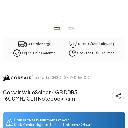
Ücretsiz Kargo
100% Güvenli Alışveriş
Orjinal Ürün Garantisi
Stoktan Hızlı Teslimat
Ürün Kodu: CMSO4GX3M1C1600C11
Corsair ValueSelect 4GB DDR3L
1600MHz CL11 Notebook Ram
Ürün stokta bulunmamaktadır.
Stok Yenilendiğinde İlk Sizin Haberiniz Olsun!