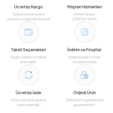
Ücretsiz Kargo
Müşteri Hizmetleri
Türkiye’nin her yerine
Hemen Arayın
ücretsiz ve sigortalı teslimat
0216 550 4300
Taksit Seçenekleri
İndirim ve Fırsatlar
Uygun ödeme ve taksit
Kampanyalar ve özel
avantajları
fırsatlar burada
Ücretsiz İade
Orijinal Ürün
14 Gün içinde koşulsuz
Orijinal ürün garantisiyle
iade seçeneği.
güvendesiniz.