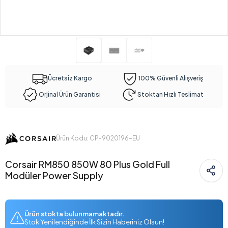
Ücretsiz Kargo
100% Güvenli Alışveriş
Orjinal Ürün Garantisi
Stoktan Hızlı Teslimat
Ürün Kodu: CP-9020196-EU
Corsair RM850 850W 80 Plus Gold Full
Modüler Power Supply
Ürün stokta bulunmamaktadır.
Stok Yenilendiğinde İlk Sizin Haberiniz Olsun!