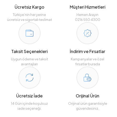
Ücretsiz Kargo
Müşteri Hizmetleri
Türkiye’nin her yerine
Hemen Arayın
ücretsiz ve sigortalı teslimat
0216 550 4300
Taksit Seçenekleri
İndirim ve Fırsatlar
Uygun ödeme ve taksit
Kampanyalar ve özel
avantajları
fırsatlar burada
Ücretsiz İade
Orijinal Ürün
14 Gün içinde koşulsuz
Orijinal ürün garantisiyle
iade seçeneği.
güvendesiniz.