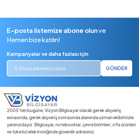
E-posta listemize abone olun
ve
Hemen bize katılın!
Kampanyalar ve daha fazlası için
GÖNDER
2005'ten bugüne, Vizyon Bilgisayar olarak gerek alışveriş
esnasında, gerek alışveriş sonrasında alanında uzman ekibimizle
yanınızdayız. Bilgisayar, notebooklar, çevre birimleri, ofis ürünleri
ve tüketici elektroniğinde güvenilir adresiniz.