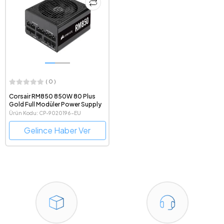
( 0 )
Corsair RM850 850W 80 Plus
Gold Full Modüler Power Supply
Ürün Kodu: CP-9020196-EU
Gelince Haber Ver