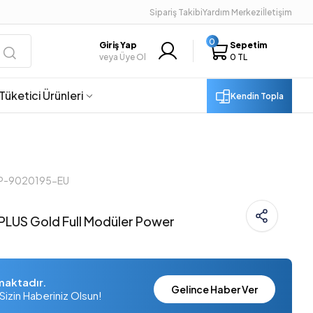
Sipariş Takibi
Yardım Merkezi
İletişim
0
Giriş Yap
Sepetim
veya Üye Ol
0 TL
Tüketici Ürünleri
Kendin Topla
CP-9020195-EU
LUS Gold Full Modüler Power
maktadır.
Gelince Haber Ver
Sizin Haberiniz Olsun!