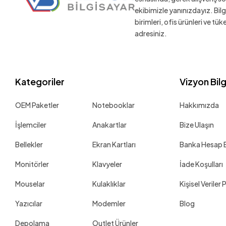
ekibimizle yanınızdayız. Bil
birimleri, ofis ürünleri ve tü
adresiniz.
Kategoriler
Vizyon Bil
OEM Paketler
Notebooklar
Hakkımızda
İşlemciler
Anakartlar
Bize Ulaşın
Bellekler
Ekran Kartları
Banka Hesap Bi
Monitörler
Klavyeler
İade Koşulları
Mouselar
Kulaklıklar
Kişisel Veriler 
Yazıcılar
Modemler
Blog
Depolama
Outlet Ürünler