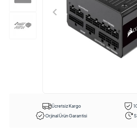
Ücretsiz Kargo
1
Orjinal Ürün Garantisi
S