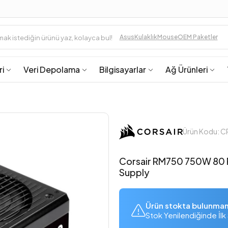
Asus
Kulaklık
Mouse
OEM Paketler
ri
Veri Depolama
Bilgisayarlar
Ağ Ürünleri
Ürün Kodu: 
Corsair RM750 750W 80 P
Supply
Ürün stokta bulunma
Stok Yenilendiğinde İlk 