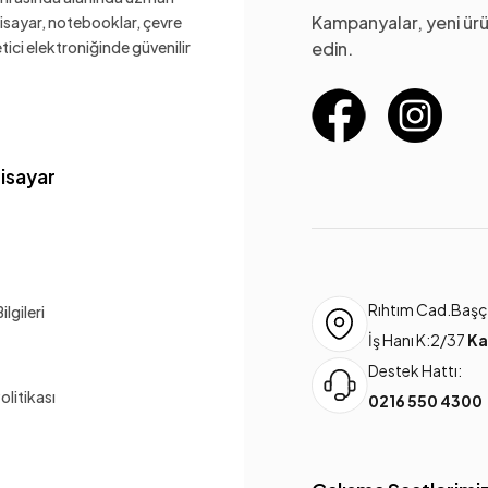
Kampanyalar, yeni ürü
gisayar, notebooklar, çevre
ketici elektroniğinde güvenilir
edin.
gisayar
Rıhtım Cad.Başça
lgileri
İş Hanı K:2/37
Ka
Destek Hattı:
Politikası
0216 550 4300