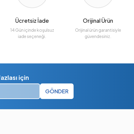
Ücretsiz İade
Orijinal Ürün
14 Gün içinde koşulsuz
Orijinal ürün garantisiyle
iade seçeneği.
güvendesiniz.
zlası için
GÖNDER