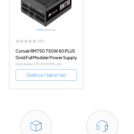
( 0 )
Corsair RM750 750W 80 PLUS
Gold Full Modüler Power Supply
Ürün Kodu: CP-9020195-EU
Gelince Haber Ver