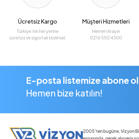
Ücretsiz Kargo
Müşteri Hizmetleri
Türkiye’nin her yerine
Hemen Arayın
ücretsiz ve sigortalı teslimat
0216 550 4300
E-posta listemize abone o
Hemen bize katılın!
2005'ten bugüne, Vizyon Bil
esnasında, gerek alışveriş 