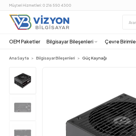
Müşteri Hizmetleri: 0 216 550 4300
OEM Paketler
Bilgisayar Bileşenleri
Çevre Birimle
Ana Sayfa
Bilgisayar Bileşenleri
Güç Kaynağı