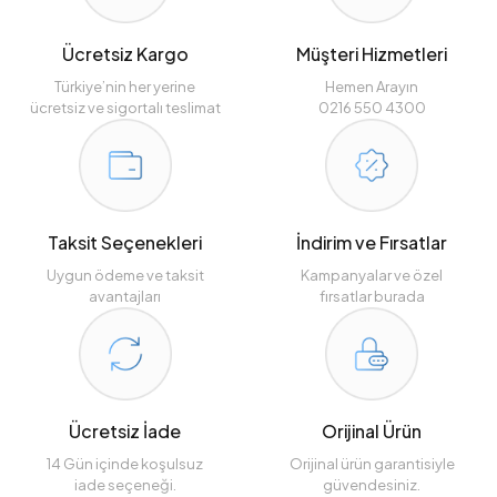
Ücretsiz Kargo
Müşteri Hizmetleri
Türkiye’nin her yerine
Hemen Arayın
ücretsiz ve sigortalı teslimat
0216 550 4300
Taksit Seçenekleri
İndirim ve Fırsatlar
Uygun ödeme ve taksit
Kampanyalar ve özel
avantajları
fırsatlar burada
Ücretsiz İade
Orijinal Ürün
14 Gün içinde koşulsuz
Orijinal ürün garantisiyle
iade seçeneği.
güvendesiniz.