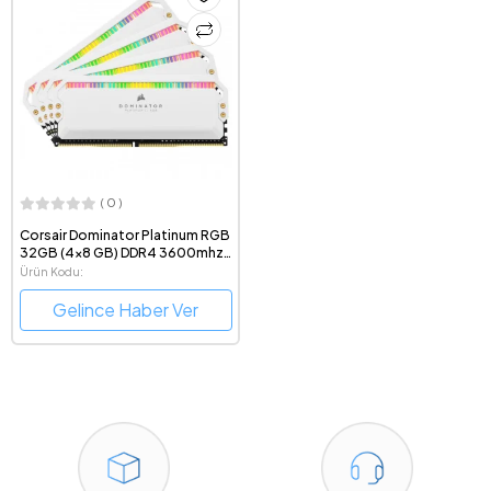
( 0 )
Corsair Dominator Platinum RGB
32GB (4x8 GB) DDR4 3600mhz
CL18 Beyaz Ram
Ürün Kodu:
CMT32GX4M4C3600C18W
Gelince Haber Ver