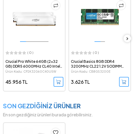
( 0 )
( 0 )
Crucial Basics 8GB DDR4
Crucial 16GB (1x16 GB) DDR5
3200MHz CL22 1.2V SODIMM
6400MHz CL52 CSODIMM
Notebook Ram - CB8GS3200E
Notebook Ram -
Ürün Kodu: CB8GS3200E
Ürün Kodu: CT16G64C52CS5
CT16G64C52CS5
3.626 TL
11.232 TL
SON GEZDİĞİNİZ ÜRÜNLER
En son gezdiğiniz ürünleri burada görebilirsiniz.