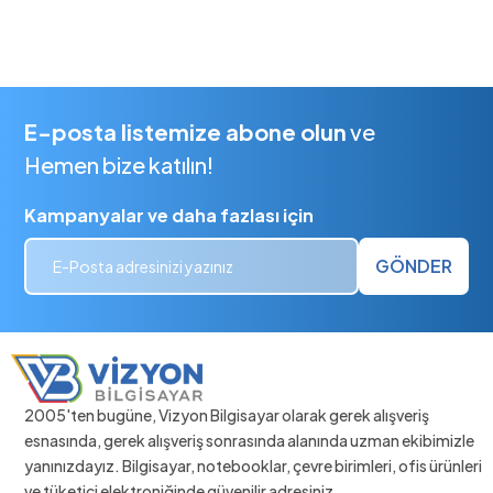
E-posta listemize abone olun
ve
Hemen bize katılın!
Kampanyalar ve daha fazlası için
GÖNDER
2005'ten bugüne, Vizyon Bilgisayar olarak gerek alışveriş
esnasında, gerek alışveriş sonrasında alanında uzman ekibimizle
yanınızdayız. Bilgisayar, notebooklar, çevre birimleri, ofis ürünleri
ve tüketici elektroniğinde güvenilir adresiniz.