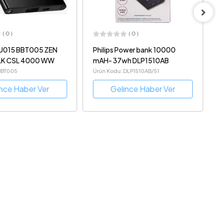
( 0 )
( 0 )
ower bank 10000
Philips Power bank 10000
h DLP1510AB
mAH+WiTH PD 37wh
DLP3610PB
DLP1510AB/51
Ürün Kodu: DLP3610PB/51
ince Haber Ver
Gelince Haber Ver