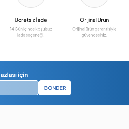
Ücretsiz İade
Orijinal Ürün
14 Gün içinde koşulsuz
Orijinal ürün garantisiyle
iade seçeneği.
güvendesiniz.
zlası için
GÖNDER