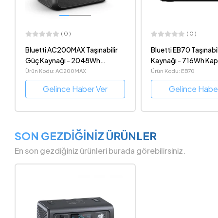
( 0 )
( 0 )
Bluetti EB70 Taşınabilir Güç
Bluetti EB55 Taşınabi
Kaynağı - 716Wh Kapasite
Kaynağı - 537Wh Ka
1000W İnverter Çıkışı
700W İnverter Çıkışı
Ürün Kodu: EB70
Ürün Kodu: EB55
Gelince Haber Ver
Gelince Habe
SON GEZDİĞİNİZ ÜRÜNLER
En son gezdiğiniz ürünleri burada görebilirsiniz.