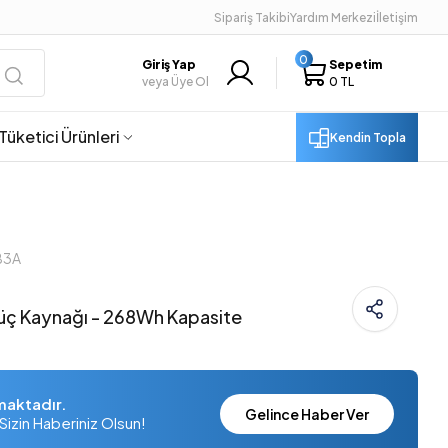
Sipariş Takibi
Yardım Merkezi
İletişim
0
Giriş Yap
Sepetim
veya Üye Ol
0 TL
Tüketici Ürünleri
Kendin Topla
B3A
 Güç Kaynağı - 268Wh Kapasite
maktadır.
Gelince Haber Ver
Sizin Haberiniz Olsun!