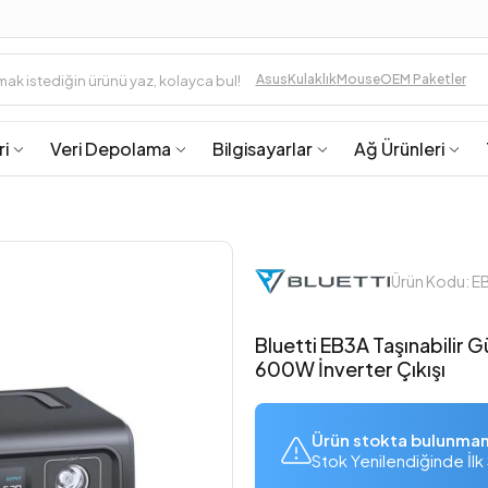
Asus
Kulaklık
Mouse
OEM Paketler
ri
Veri Depolama
Bilgisayarlar
Ağ Ürünleri
Ürün Kodu: E
Bluetti EB3A Taşınabilir
600W İnverter Çıkışı
Ürün stokta bulunma
Stok Yenilendiğinde İlk 