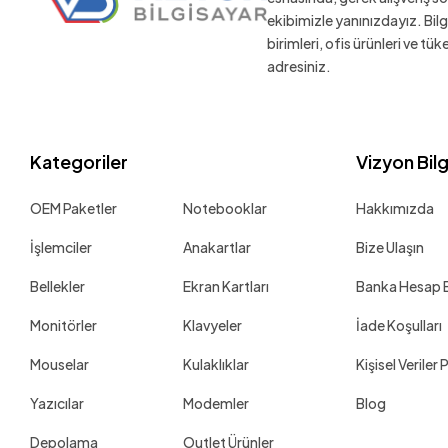
ekibimizle yanınızdayız. Bil
birimleri, ofis ürünleri ve tü
adresiniz.
Kategoriler
Vizyon Bil
OEM Paketler
Notebooklar
Hakkımızda
İşlemciler
Anakartlar
Bize Ulaşın
Bellekler
Ekran Kartları
Banka Hesap Bi
Monitörler
Klavyeler
İade Koşulları
Mouselar
Kulaklıklar
Kişisel Veriler 
Yazıcılar
Modemler
Blog
Depolama
Outlet Ürünler