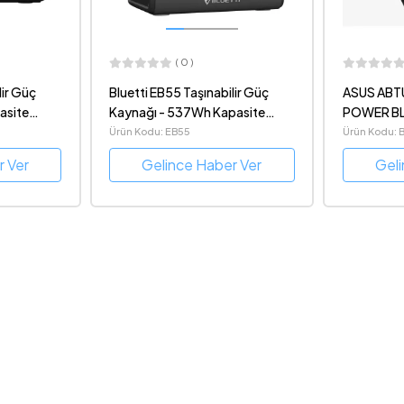
( 0 )
lir Güç
ASUS ABTU015 BBT005 ZEN
Philips P
pasite
POWER BLK CSL 4000 WW
mAH- 37w
Ürün Kodu: BBT005
Ürün Kodu: 
r Ver
Gelince Haber Ver
Gel