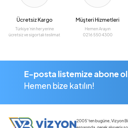
Ücretsiz Kargo
Müşteri Hizmetleri
Türkiye’nin her yerine
Hemen Arayın
ücretsiz ve sigortalı teslimat
0216 550 4300
E-posta listemize abone o
Hemen bize katılın!
2005'ten bugüne, Vizyon Bil
esnasında, gerek alışveriş 