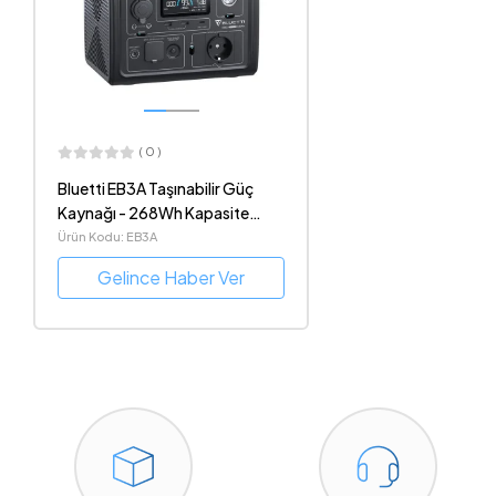
( 0 )
Bluetti EB3A Taşınabilir Güç
Kaynağı - 268Wh Kapasite
600W İnverter Çıkışı
Ürün Kodu: EB3A
Gelince Haber Ver