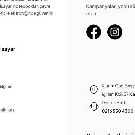
Kampanyalar, yeni ürü
gisayar, notebooklar, çevre
ketici elektroniğinde güvenilir
edin.
gisayar
Rıhtım Cad.Başça
lgileri
İş Hanı K:2/37
Ka
Destek Hattı:
Politikası
0216 550 4300