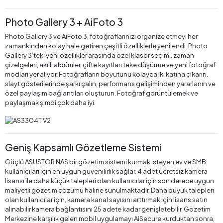
Photo Gallery 3 + AiFoto 3
Photo Gallery 3 ve AiFoto 3, fotoğraflarınızı organize etmeyi her
zamankinden kolay hale getiren çeşitli özelliklerle yenilendi. Photo
Gallery 3’teki yeni özellikler arasında özel klasör seçimi, zaman
çizelgeleri, akıllı albümler, çifte kayıtları teke düşürme ve yeni fotoğraf
modları yer alıyor. Fotoğrafların boyutunu kolayca iki katına çıkarın,
slayt gösterilerinde şarkı çalın, performans gelişiminden yararlanın ve
özel paylaşım bağlantıları oluşturun. Fotoğraf görüntülemek ve
paylaşmak şimdi çok daha iyi.
Geniş Kapsamlı Gözetleme Sistemi
Güçlü ASUSTOR NAS bir gözetim sistemi kurmak isteyen ev ve SMB
kullanıcıları için en uygun güvenilirlik sağlar. 4 adet ücretsiz kamera
lisansı ile daha küçük talepleri olan kullanıcılar için son derece uygun
maliyetli gözetim çözümü haline sunulmaktadır. Daha büyük talepleri
olan kullanıcılar için, kamera kanal sayısını arttırmak için lisans satın
alınabilir kamera bağlantısını 25 adete kadar genişletebilir. Gözetim
Merkezine karşılık gelen mobil uygulamayı AiSecure kurduktan sonra,