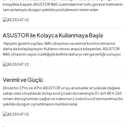
kolaylıkla başarır, ASUSTOR NAS üzerindeki her türlü görevin kelimenin
tam anlamıyla düzgün şekilde yürütülmesini temin eder.
ASUSTOR ile Kolayca Kullanmaya Başla
Yepyeni gezinti sayfası, NAS cihazınızı ve verinizi kontrol etmenizi
daha da kolaylaştırıyor. Kullanıcı dostu arayüz bileşenleri, ASUSTOR
NAS cihazının sayısı özelliğiyle birlikte daha iyi veri güvenliği sunuyor.
Verimli ve Güçlü
Drivestor 2 Pro ve 4 Pro ASUSTOR'un şu ana kadar en yüksek değere
sahip olan cihazlarıdır. Kolay kod çözen donanımıyla 10-bit 4K H.265
ortam dönüştürmesi sağlar ve videonun LooksGood'da inanılmaz bir
şekilde düzgün oynatılmasını mümkün kılar.