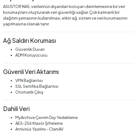
ASUSTOR NAS, verilerinizi dışarıdan koruyan derinlemesine bir veri
koruma planı oluşturarak veri güvenliği sağlar. Çok katmanlı bir
dağıtım şemasının kullanılması, etkin ağ, sistem ve veri korumasının
yapılmasına olanak tanır.
Ağ Saldırı Koruması
Güvenlik Duvarı
ADM Koruyucusu
Güvenli Veri Aktarımı
VPN Bağlantısı
SSL Sertifika Bağlantısı
Otomatik Çıkış
Dahili Veri
MyArchive Çevrim Dışı Yedekleme
AES-256 Klasör Şifreleme
Antivirüs Yazılımı - ClamAV