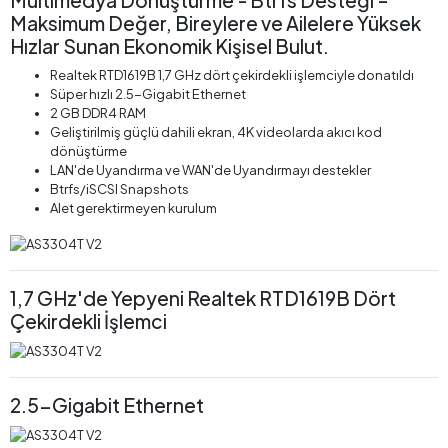
Multimedya Dönüştürme - Btrfs Desteği –
Maksimum Değer, Bireylere ve Ailelere Yüksek
Hızlar Sunan Ekonomik Kişisel Bulut.
Realtek RTD1619B 1,7 GHz dört çekirdekli işlemciyle donatıldı
Süper hızlı 2.5-Gigabit Ethernet
2 GB DDR4 RAM
Geliştirilmiş güçlü dahili ekran, 4K videolarda akıcı kod
dönüştürme
LAN'de Uyandırma ve WAN'de Uyandırmayı destekler
Btrfs/iSCSI Snapshots
Alet gerektirmeyen kurulum
1,7 GHz'de Yepyeni Realtek RTD1619B Dört
Çekirdekli İşlemci
2.5-Gigabit Ethernet