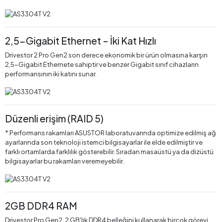
2,5-Gigabit Ethernet – İki Kat Hızlı
Drivestor 2 Pro Gen2 son derece ekonomik bir ürün olmasına karşın
2,5-Gigabit Ethernete sahiptir ve benzer Gigabit sınıf cihazların
performansının iki katını sunar.
Düzenli erişim (RAID 5)
* Performans rakamları ASUSTOR laboratuvarında optimize edilmiş ağ
ayarlarında son teknoloji istemci bilgisayarlar ile elde edilmiştir ve
farklı ortamlarda farklılık gösterebilir. Sıradan masaüstü ya da dizüstü
bilgisayarlar bu rakamları veremeyebilir.
2GB DDR4 RAM
Drivestor Pro Gen2, 2 GB'lık DDR4 belleğini kullanarak birçok görevi