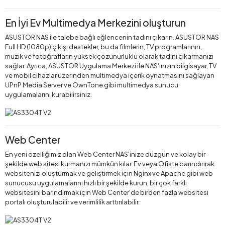
En İyi Ev Multimedya Merkezini oluşturun
ASUSTOR NAS ile talebe bağlı eğlencenin tadını çıkarın. ASUSTOR NAS
Full HD (1080p) çıkışı destekler, bu da filmlerin, TV programlarının,
müzik ve fotoğrafların yüksek çözünürlüklü olarak tadını çıkarmanızı
sağlar. Ayrıca, ASUSTOR Uygulama Merkezi ile NAS'ınızın bilgisayar, TV
ve mobil cihazlar üzerinden multimedya içerik oynatmasını sağlayan
UPnP Media Server ve OwnTone gibi multimedya sunucu
uygulamalarını kurabilirsiniz.
Web Center
En yeni özelliğimiz olan Web Center NAS'inize düzgün ve kolay bir
şekilde web sitesi kurmanızı mümkün kılar. Ev veya Ofiste barındırırak
websitenizi oluşturmak ve geliştirmek için Nginx ve Apache gibi web
sunucusu uygulamalarını hızlı bir şekilde kurun, bir çok farklı
websitesini barındırmak için Web Center'de birden fazla websitesi
portalı oluşturulabilir ve verimlilik arttırılabilir.