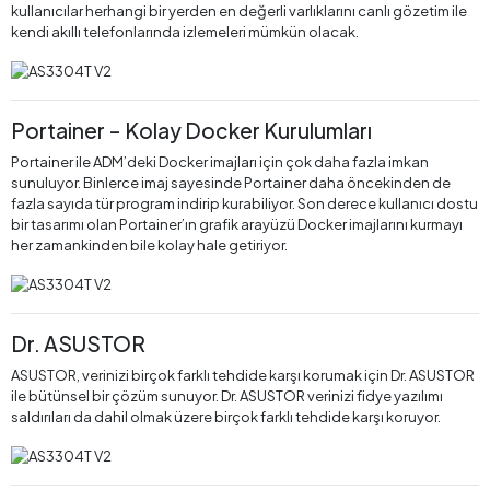
kullanıcılar herhangi bir yerden en değerli varlıklarını canlı gözetim ile
kendi akıllı telefonlarında izlemeleri mümkün olacak.
Portainer – Kolay Docker Kurulumları
Portainer ile ADM’deki Docker imajları için çok daha fazla imkan
sunuluyor. Binlerce imaj sayesinde Portainer daha öncekinden de
fazla sayıda tür program indirip kurabiliyor. Son derece kullanıcı dostu
bir tasarımı olan Portainer’ın grafik arayüzü Docker imajlarını kurmayı
her zamankinden bile kolay hale getiriyor.
Dr. ASUSTOR
ASUSTOR, verinizi birçok farklı tehdide karşı korumak için Dr. ASUSTOR
ile bütünsel bir çözüm sunuyor. Dr. ASUSTOR verinizi fidye yazılımı
saldırıları da dahil olmak üzere birçok farklı tehdide karşı koruyor.