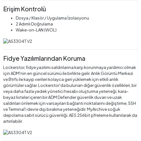
Erişim Kontrolü
Dosya / Klasör / Uygulama İzolasyonu
2 Adımlı Doğrulama
Wake-on-LAN (WOL)
Fidye Yazılımlarından Koruma
Lockerstor, fidye yazılımı saldırılarına karşı korunmaya yardımcı olmak
için ADM'nin en güncel sürümü ile birlikte gelir. Anlık Görüntü Merkezi
ve Btrfs ile kayıp verileri kolayca geri yüklemek için etkili anlık
görüntüler sağlar. Lockerstor'da bulunan diğer güvenlik özellikleri, bir
veya daha fazla yedek yönetici hesabı oluşturma yeteneği, kara-
beyaz listeler içeren bir ADM Defender güvenlik duvarı ve uzak
saldırıları önlemek için varsayılan bağlantı noktalarını değiştirme, SSH
ve Terminal'i devre dışı bırakma yeteneğidir. MyArchive soğuk
depolama sabit sürücü güvenliği, AES 256bit şifreleme kullanılarak da
artırılabilir.