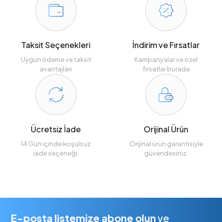
Taksit Seçenekleri
İndirim ve Fırsatlar
Uygun ödeme ve taksit
Kampanyalar ve özel
avantajları
fırsatlar burada
Ücretsiz İade
Orijinal Ürün
14 Gün içinde koşulsuz
Orijinal ürün garantisiyle
iade seçeneği.
güvendesiniz.
E-posta listemize abone olun
ve