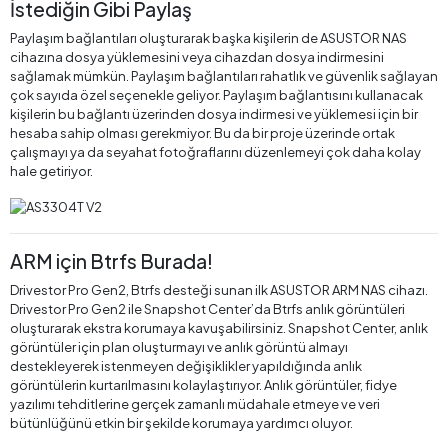
İstediğin Gibi Paylaş
Paylaşım bağlantıları oluşturarak başka kişilerin de ASUSTOR NAS
cihazına dosya yüklemesini veya cihazdan dosya indirmesini
sağlamak mümkün. Paylaşım bağlantıları rahatlık ve güvenlik sağlayan
çok sayıda özel seçenekle geliyor. Paylaşım bağlantısını kullanacak
kişilerin bu bağlantı üzerinden dosya indirmesi ve yüklemesi için bir
hesaba sahip olması gerekmiyor. Bu da bir proje üzerinde ortak
çalışmayı ya da seyahat fotoğraflarını düzenlemeyi çok daha kolay
hale getiriyor.
ARM için Btrfs Burada!
Drivestor Pro Gen2, Btrfs desteği sunan ilk ASUSTOR ARM NAS cihazı.
Drivestor Pro Gen2 ile Snapshot Center’da Btrfs anlık görüntüleri
oluşturarak ekstra korumaya kavuşabilirsiniz. Snapshot Center, anlık
görüntüler için plan oluşturmayı ve anlık görüntü almayı
destekleyerek istenmeyen değişiklikler yapıldığında anlık
görüntülerin kurtarılmasını kolaylaştırıyor. Anlık görüntüler, fidye
yazılımı tehditlerine gerçek zamanlı müdahale etmeye ve veri
bütünlüğünü etkin bir şekilde korumaya yardımcı oluyor.