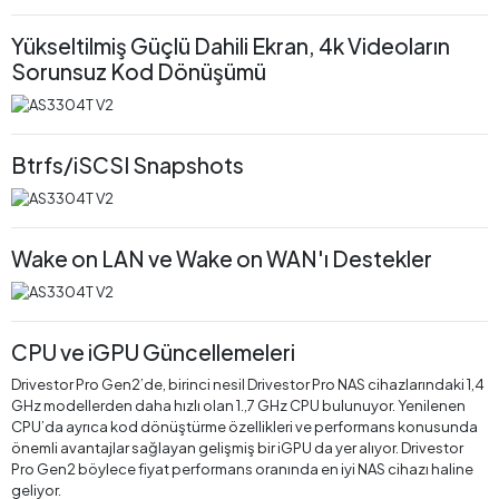
Yükseltilmiş Güçlü Dahili Ekran, 4k Videoların
Sorunsuz Kod Dönüşümü
Btrfs/iSCSI Snapshots
Wake on LAN ve Wake on WAN'ı Destekler
CPU ve iGPU Güncellemeleri
Drivestor Pro Gen2’de, birinci nesil Drivestor Pro NAS cihazlarındaki 1,4
GHz modellerden daha hızlı olan 1.,7 GHz CPU bulunuyor. Yenilenen
CPU’da ayrıca kod dönüştürme özellikleri ve performans konusunda
önemli avantajlar sağlayan gelişmiş bir iGPU da yer alıyor. Drivestor
Pro Gen2 böylece fiyat performans oranında en iyi NAS cihazı haline
geliyor.