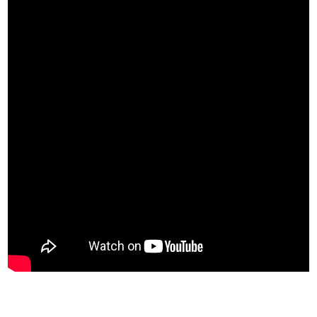
*BELİRTİLEN TEKNİK DONANIM DETAYLARI MODELE VE ÜLKEYE GÖRE DEĞİŞİKLİK
GÖSTEREBİLİR.