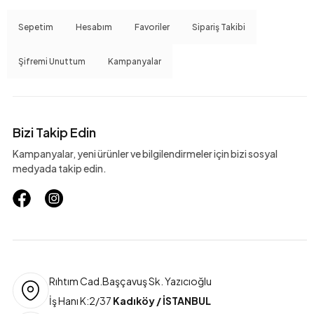
Sepetim
Hesabım
Favoriler
Sipariş Takibi
Şifremi Unuttum
Kampanyalar
Bizi Takip Edin
Kampanyalar, yeni ürünler ve bilgilendirmeler için bizi sosyal
medyada takip edin.
Rıhtım Cad.Başçavuş Sk. Yazıcıoğlu
İş Hanı K:2/37
Kadıköy / İSTANBUL