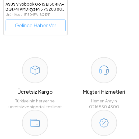
ASUS Vivobook Go 15 E1504FA-
BQ1741 AMD Ryzen 5 7520U 8GB
DDR5 RAM 512 GB SSD Freedos
Ürün Kodu: E1504FA-BQ1741
15.6" 1080p Notebook Bilgisayar
Gelince Haber Ver
Ücretsiz Kargo
Müşteri Hizmetleri
Türkiye’nin her yerine
Hemen Arayın
ücretsiz ve sigortalı teslimat
0216 550 4300