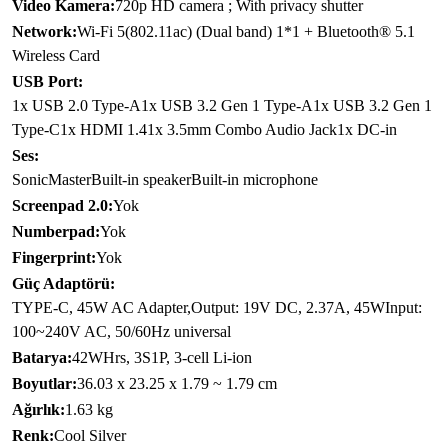
Video Kamera:
720p HD camera ; With privacy shutter
Network:
Wi-Fi 5(802.11ac) (Dual band) 1*1 + Bluetooth® 5.1
Wireless Card
USB Port:
1x USB 2.0 Type-A1x USB 3.2 Gen 1 Type-A1x USB 3.2 Gen 1
Type-C1x HDMI 1.41x 3.5mm Combo Audio Jack1x DC-in
Ses:
SonicMasterBuilt-in speakerBuilt-in microphone
Screenpad 2.0:
Yok
Numberpad:
Yok
Fingerprint:
Yok
Güç Adaptörü:
TYPE-C, 45W AC Adapter,Output: 19V DC, 2.37A, 45WInput:
100~240V AC, 50/60Hz universal
Batarya:
42WHrs, 3S1P, 3-cell Li-ion
Boyutlar:
36.03 x 23.25 x 1.79 ~ 1.79 cm
Ağırlık:
1.63 kg
Renk:
Cool Silver