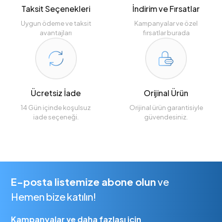
Taksit Seçenekleri
İndirim ve Fırsatlar
Uygun ödeme ve taksit
Kampanyalar ve özel
avantajları
fırsatlar burada
Ücretsiz İade
Orijinal Ürün
14 Gün içinde koşulsuz
Orijinal ürün garantisiyle
iade seçeneği.
güvendesiniz.
E-posta listemize abone olun
ve
Hemen bize katılın!
Kampanyalar ve daha fazlası için