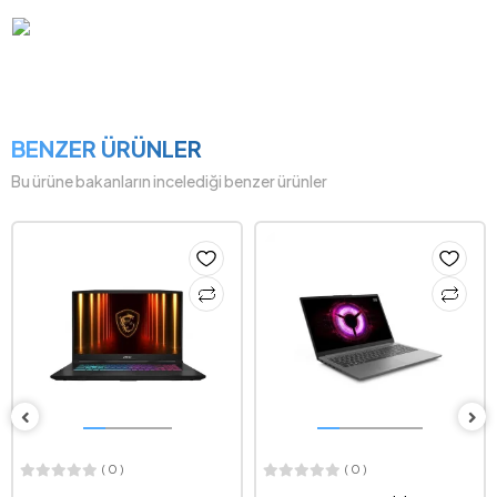
BENZER ÜRÜNLER
Bu ürüne bakanların incelediği benzer ürünler
( 0 )
( 0 )