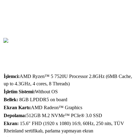
Gen 1 Type-A, USB 2,0, HDMI® çıkışı ve ses kombo
jakı gibi kapsamlı G/Ç bağlantıları sayesinde var olan
tüm çevre birimlerinizi, ekranlarınızı ve
projektörlerinizi kolayca bağlayabilirsiniz.
TEKNİK ÖZELLİKLER:
İşlemci:
AMD Ryzen™ 5 7520U Processor 2.8GHz (6MB Cache,
up to 4.3GHz, 4 cores, 8 Threads)
İşletim Sistemi:
Without OS
Bellek:
8GB LPDDR5 on board
Ekran Kartı:
AMD Radeon™ Graphics
Depolama:
512GB M.2 NVMe™ PCIe® 3.0 SSD
Ekran:
15.6″ FHD (1920 x 1080) 16:9, 60Hz, 250 nits, TÜV
Rheinland sertifikalı, parlama yapmayan ekran