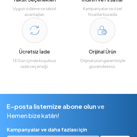
Uygun ödeme ve taksit
Kampanyalar ve özel
avantajları
fırsatlar burada
Ücretsiz İade
Orijinal Ürün
14 Gün içinde koşulsuz
Orijinal ürün garantisiyle
iade seçeneği.
güvendesiniz.
E-posta listemize abone olun
ve
Hemen bize katılın!
Kampanyalar ve daha fazlası için