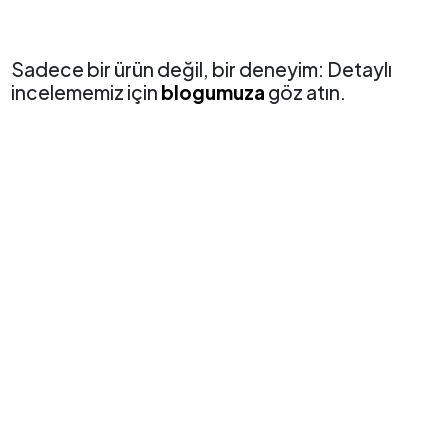
V3607VM-RP015
Sadece bir ürün değil, bir deneyim: Detaylı
incelememiz için
blogumuza
göz atın.
ASUS V16
Oyun Başlasın, Akıllıca Yarat
Hayal gücünü harekete geçirmeye hazır mısın?
ASUS V16 ile tanış! Oyun ve yaratıcılığın sınırsız
dünyalarına açılan kapın! Geleceğe yönelik tasarımı
ve Turbo Mavi klavye arka aydınlatması gibi son
derece havalı detaylarıyla dikkatleri üzerine çekiyor.
Intel® Core™ 5 işlemciye ve GeForce RTX™ 50
Serisi Dizüstü GPU’suna kadar güçlü donanımıyla,
eşsiz performans ve çarpıcı grafiklerle etkileyici bir