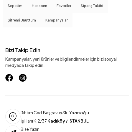
Sepetim
Hesabım
Favoriler
Sipariş Takibi
Şifremi Unuttum
Kampanyalar
Bizi Takip Edin
Kampanyalar, yeni ürünler ve bilgilendirmeler için bizi sosyal
medyada takip edin.
Rıhtım Cad.Başçavuş Sk. Yazıcıoğlu
İş Hanı K:2/37
Kadıköy / İSTANBUL
Bize Yazın