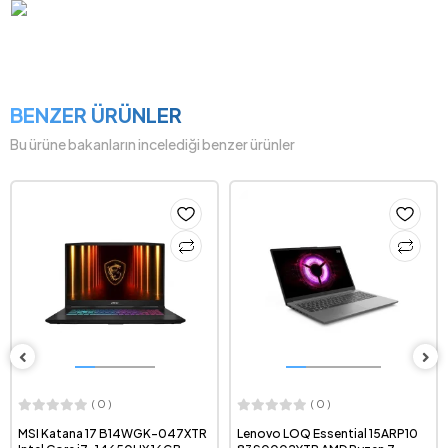
BENZER ÜRÜNLER
Bu ürüne bakanların incelediği benzer ürünler
( 0 )
( 0 )
MSI Katana 17 B14WGK-047XTR
Lenovo LOQ Essential 15ARP10