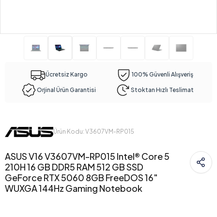
Ücretsiz Kargo
100% Güvenli Alışveriş
Orjinal Ürün Garantisi
Stoktan Hızlı Teslimat
Ürün Kodu: V3607VM-RP015
ASUS V16 V3607VM-RP015 Intel® Core 5
210H 16 GB DDR5 RAM 512 GB SSD
GeForce RTX 5060 8GB FreeDOS 16"
WUXGA 144Hz Gaming Notebook