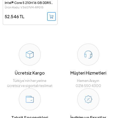
Intel® Core 5 210H 16 GB DDR5
RAM 512 GB SSD GeForce RTX
Ürün Kodu: V3607VM-RP015
5060 8GB FreeDOS 16" WUXGA
144Hz Gaming Notebook
52.546 TL
Ücretsiz Kargo
Müşteri Hizmetleri
Türkiye’nin her yerine
Hemen Arayın
ücretsiz ve sigortalı teslimat
0216 550 4300
Taksit Seçenekleri
İndirim ve Fırsatlar