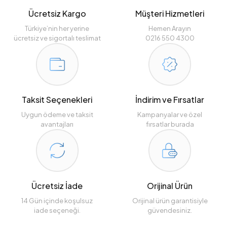
Ücretsiz Kargo
Müşteri Hizmetleri
Türkiye’nin her yerine
Hemen Arayın
ücretsiz ve sigortalı teslimat
0216 550 4300
Taksit Seçenekleri
İndirim ve Fırsatlar
Uygun ödeme ve taksit
Kampanyalar ve özel
avantajları
fırsatlar burada
Ücretsiz İade
Orijinal Ürün
14 Gün içinde koşulsuz
Orijinal ürün garantisiyle
iade seçeneği.
güvendesiniz.