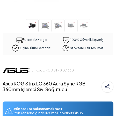
Ücretsiz Kargo
100% Güvenli Alışveriş
Orjinal Ürün Garantisi
Stoktan Hızlı Teslimat
Ürün Kodu: ROG STRIX LC 360
Asus ROG Strix LC 360 Aura Sync RGB
360mm İşlemci Sıvı Soğutucu
Ürün stokta bulunmamaktadır.
Stok Yenilendiğinde İlk Sizin Haberiniz Olsun!