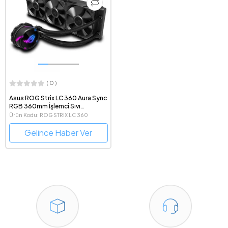
( 0 )
Asus ROG Strix LC 360 Aura Sync
RGB 360mm İşlemci Sıvı
Soğutucu
Ürün Kodu: ROG STRIX LC 360
Gelince Haber Ver