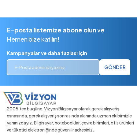
E-posta listemize abone olun
ve
Hemen bize katılın!
Kampanyalar ve daha fazlası için
GÖNDER
2005'ten bugüne, Vizyon Bilgisayar olarak gerek alışveriş
esnasında, gerek alışveriş sonrasında alanında uzman ekibimizle
yanınızdayız. Bilgisayar, notebooklar, çevre birimleri, ofis ürünleri
ve tüketici elektroniğinde güvenilir adresiniz.