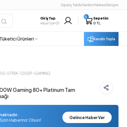
Sipariş Takibi
Yardım Merkezi
İletişim
0
Giriş Yap
Sepetim
veya Üye Ol
0 TL
Tüketici Ürünleri
Kendin Topla
ROG-STRIX-1200P-GAMING
200W Gaming 80+ Platinum Tam
nağı
maktadır.
Gelince Haber Ver
Sizin Haberiniz Olsun!