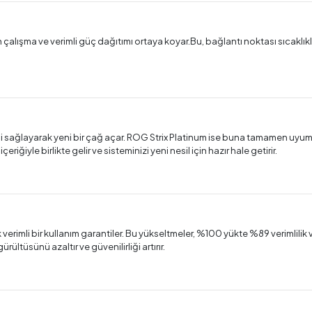
in çalışma ve verimli güç dağıtımı ortaya koyar.Bu, bağlantı noktası sıcak
mesi sağlayarak yeni bir çağ açar. ROG Strix Platinum ise buna tamamen uyu
ğiyle birlikte gelir ve sisteminizi yeni nesil için hazır hale getirir.
rimli bir kullanım garantiler. Bu yükseltmeler, %100 yükte %89 verimlilik
gürültüsünü azaltır ve güvenilirliği artırır.