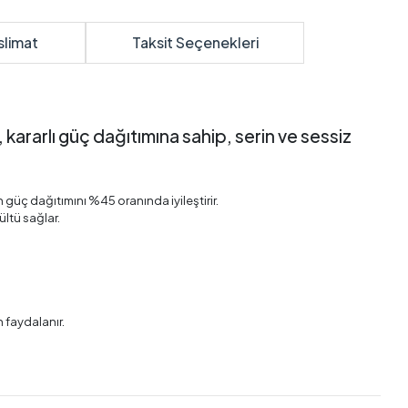
slimat
Taksit Seçenekleri
 kararlı güç dağıtımına sahip, serin ve sessiz
 güç dağıtımını %45 oranında iyileştirir.
ltü sağlar.
n faydalanır.