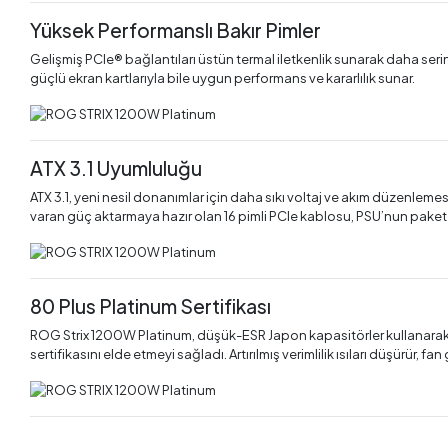
Yüksek Performanslı Bakır Pimler
Gelişmiş PCIe® bağlantıları üstün termal iletkenlik sunarak daha ser
güçlü ekran kartlarıyla bile uygun performans ve kararlılık sunar.
ATX 3.1 Uyumluluğu
ATX 3.1, yeni nesil donanımlar için daha sıkı voltaj ve akım düzenle
varan güç aktarmaya hazır olan 16 pimli PCIe kablosu, PSU’nun paket içeri
80 Plus Platinum Sertifikası
ROG Strix 1200W Platinum, düşük-ESR Japon kapasitörler kullanarak ve
sertifikasını elde etmeyi sağladı. Artırılmış verimlilik ısıları düşürür, fan 