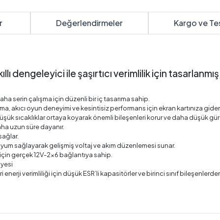
r
Değerlendirmeler
Kargo ve Te
ngeleyici ile şaşırtıcı verimlilik için tasarlanmış,
aha serin çalışma için düzenli bir iç tasarıma sahip.
ma, akıcı oyun deneyimi ve kesintisiz performans için ekran kartınıza giden
şük sıcaklıklar ortaya koyarak önemli bileşenleri korur ve daha düşük gürü
daha uzun süre dayanır.
sağlar.
uyum sağlayarak gelişmiş voltaj ve akım düzenlemesi sunar.
ı için gerçek 12V-2x6 bağlantıya sahip.
iyesi
 enerji verimliliği için düşük ESR’li kapasitörler ve birinci sınıf bileşenlerde