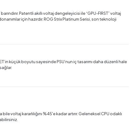
arındırır. Patentli akıllı voltaj dengeleyicisi ile “GPU-FIRST” voltaj
donanımlar için hazırdır. ROG Strix Platinum Serisi, son teknoloji
OSFET’in küçük boyutu sayesinde PSU’nun iç tasarımı daha düzenli hale
sağlar.
bile voltaj kararlılığını %45'e kadar artırır. Geleneksel CPU odaklı
bilirsiniz.