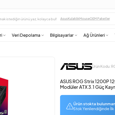
Asus
Kulaklık
Mouse
OEM Paketler
ri
Veri Depolama
Bilgisayarlar
Ağ Ürünleri
Ürün Kodu: 
ASUS ROG Strix 1200P 1
Modüler ATX 3.1 Güç Kay
Ürün stokta bulunma
Stok Yenilendiğinde İlk 