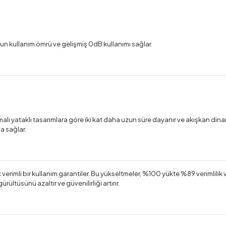
un kullanım ömrü ve gelişmiş 0dB kullanımı sağlar.
malı yataklı tasarımlara göre iki kat daha uzun süre dayanır ve akışkan din
a sağlar.
rimli bir kullanım garantiler. Bu yükseltmeler, %100 yükte %89 verimlilik
gürültüsünü azaltır ve güvenilirliği artırır.