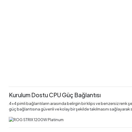
Kurulum Dostu CPU Güç Bağlantısı
4+4 pimli bağlantıların arasında belirgin bir klips ve benzersiz renk 
güç bağlantısına güvenli ve kolay bir şekilde takılmasını sağlayarak si