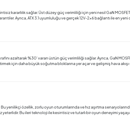
isiz kararlılık sağlar. Üst düzey güç verimliliği için yeni nesil GaN MOSFET b
 garantiler. Ayrıca, ATX 3.1 uyumluluğu ve gerçek 12V-2x6 bağlantı ile en yeni 
 israfını azaltarak %30’ varan üstün güç verimliliği sağlar. Ayrıca, GaN M
leştirmek için daha büyük soğutma bloklarına yer açar ve gelişmiş hava akışı 
u yenilikçi özellik, zorlu oyun oturumlarında ve hız aşırtma senaryolarında 
terlidir. Bu ileri teknoloji ile kesintisiz ve tutarlı bir oyun deneyimi yaşaya