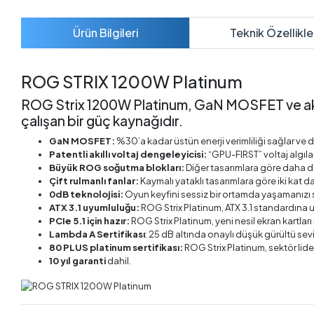
Ürün Bilgileri
Teknik Özellikle
ROG STRIX 1200W Platinum
ROG Strix 1200W Platinum, GaN MOSFET ve akıllı de
çalışan bir güç kaynağıdır.
GaN MOSFET:
%30’a kadar üstün enerji verimliliği sağlar ve d
Patentli akıllı voltaj dengeleyicisi:
“GPU-FIRST” voltaj algıla
Büyük ROG soğutma blokları:
Diğer tasarımlara göre daha dü
Çift rulmanlı fanlar:
Kaymalı yataklı tasarımlara göre iki kat 
0dB teknolojisi:
Oyun keyfini sessiz bir ortamda yaşamanızı 
ATX 3.1 uyumluluğu:
ROG Strix Platinum, ATX 3.1 standardına 
PCIe 5.1 için hazır:
ROG Strix Platinum, yeni nesil ekran kartlar
Lambda A Sertifikası
: 25 dB altında onaylı düşük gürültü sev
80 PLUS platinum sertifikası:
ROG Strix Platinum, sektör lideri
10 yıl garanti
dahil.