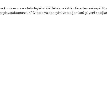
lar, kurulum sırasında kolaylıkla bükülebilir ve kablo düzenlemesi yapıldığ
nı karşılayarak sorunsuz PC toplama deneyimi ve olağanüstü güvenlik sağlar