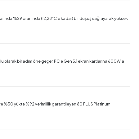
lıklarında %29 oranında (12,28°C’e kadar) bir düşüş sağlayarak yüksek
mlu olarak bir adım öne geçer. PCIe Gen 5.1 ekran kartlarına 600W’a
 ve %50 yükte %92 verimlilik garantileyen 80 PLUS Platinum