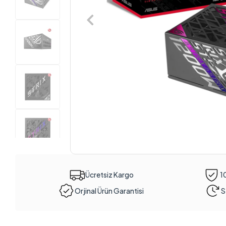
Ücretsiz Kargo
1
Orjinal Ürün Garantisi
S