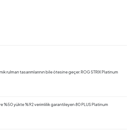
amik rulman tasarımlarının bile ötesine geçer. ROG STRIX Platinum
 ve %50 yükte %92 verimlilik garantileyen 80 PLUS Platinum