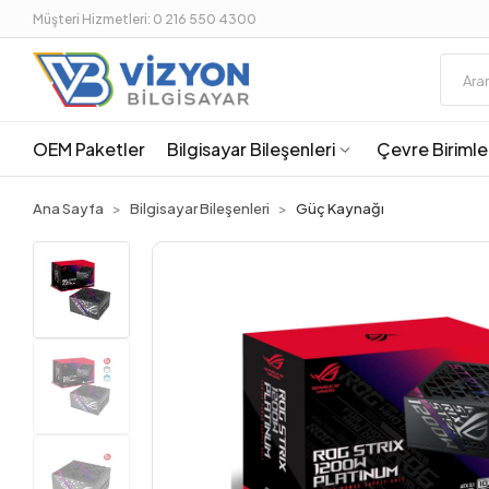
Müşteri Hizmetleri: 0 216 550 4300
OEM Paketler
Bilgisayar Bileşenleri
Çevre Birimle
Ana Sayfa
Bilgisayar Bileşenleri
Güç Kaynağı