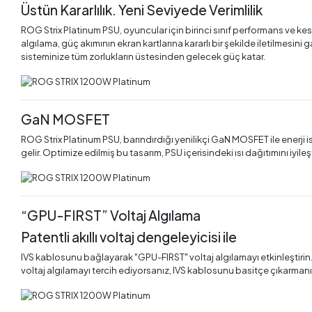
Üstün Kararlılık. Yeni Seviyede Verimlilik
ROG Strix Platinum PSU, oyuncular için birinci sınıf performans ve kesint
algılama, güç akımının ekran kartlarına kararlı bir şekilde iletilmesini
sisteminize tüm zorlukların üstesinden gelecek güç katar.
GaN MOSFET
ROG Strix Platinum PSU, barındırdığı yenilikçi GaN MOSFET ile enerji
gelir. Optimize edilmiş bu tasarım, PSU içerisindeki ısı dağıtımını iyi
“GPU-FIRST” Voltaj Algılama
Patentli akıllı voltaj dengeleyicisi ile
IVS kablosunu bağlayarak "GPU-FIRST" voltaj algılamayı etkinleştirin. B
voltaj algılamayı tercih ediyorsanız, IVS kablosunu basitçe çıkarmanız ye