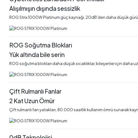
Alışılmışın dışında sessizlik
ROG Strix 1000W Platinum güç kaynağı, 20dB’den daha düşük gürültü
ROG Soğutma Blokları
Yük altında bile serin
ROG soğutma blokları daha düşük sıcaklıklar, bileşenler için daha uz
Çift Rulmanlı Fanlar
2 Kat Uzun Ömür
Çift rulmanlı fan yatakları, 80.000 saatlik kullanım ömrü sunarak kaym
0dB Teknolojisi