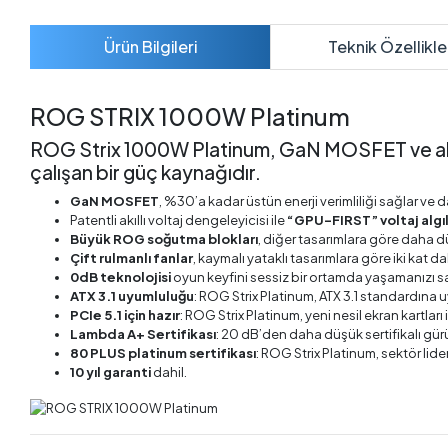
Ürün Bilgileri
Teknik Özellikle
ROG STRIX 1000W Platinum
ROG Strix 1000W Platinum, GaN MOSFET ve akıllı d
çalışan bir güç kaynağıdır.
GaN MOSFET
, %30’a kadar üstün enerji verimliliği sağlar ve d
Patentli akıllı voltaj dengeleyicisi ile
“GPU-FIRST” voltaj alg
Büyük ROG soğutma blokları
, diğer tasarımlara göre daha d
Çift rulmanlı fanlar
, kaymalı yataklı tasarımlara göre iki kat 
0dB teknolojisi
oyun keyfini sessiz bir ortamda yaşamanızı sa
ATX 3.1 uyumluluğu
: ROG Strix Platinum, ATX 3.1 standardına
PCIe 5.1 için hazır
: ROG Strix Platinum, yeni nesil ekran kartla
Lambda A+ Sertifikası
: 20 dB’den daha düşük sertifikalı gürü
80 PLUS platinum sertifikası
: ROG Strix Platinum, sektör lider
10 yıl garanti
dahil.