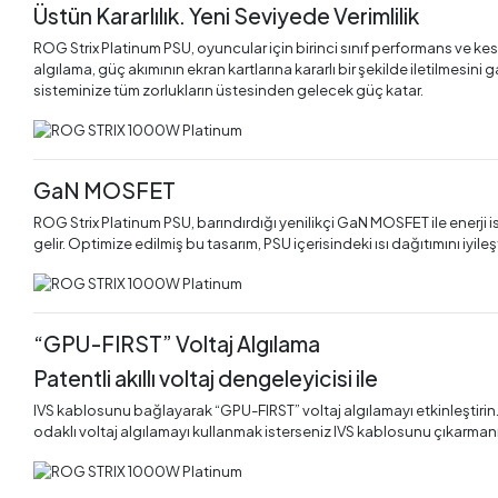
Üstün Kararlılık. Yeni Seviyede Verimlilik
ROG Strix Platinum PSU, oyuncular için birinci sınıf performans ve kesint
algılama, güç akımının ekran kartlarına kararlı bir şekilde iletilmesini
sisteminize tüm zorlukların üstesinden gelecek güç katar.
GaN MOSFET
ROG Strix Platinum PSU, barındırdığı yenilikçi GaN MOSFET ile enerji
gelir. Optimize edilmiş bu tasarım, PSU içerisindeki ısı dağıtımını iyi
“GPU-FIRST” Voltaj Algılama
Patentli akıllı voltaj dengeleyicisi ile
IVS kablosunu bağlayarak “GPU-FIRST” voltaj algılamayı etkinleştirin. B
odaklı voltaj algılamayı kullanmak isterseniz IVS kablosunu çıkarmanız 