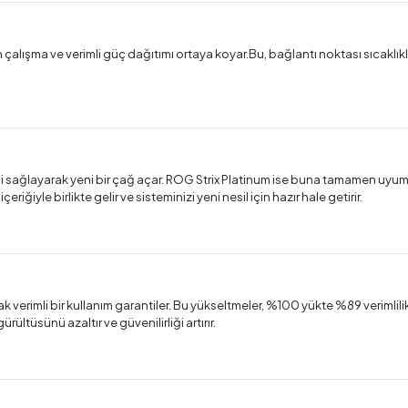
in çalışma ve verimli güç dağıtımı ortaya koyar.Bu, bağlantı noktası sıcak
mesi sağlayarak yeni bir çağ açar. ROG Strix Platinum ise buna tamamen uyu
ğiyle birlikte gelir ve sisteminizi yeni nesil için hazır hale getirir.
erimli bir kullanım garantiler. Bu yükseltmeler, %100 yükte %89 verimlil
gürültüsünü azaltır ve güvenilirliği artırır.