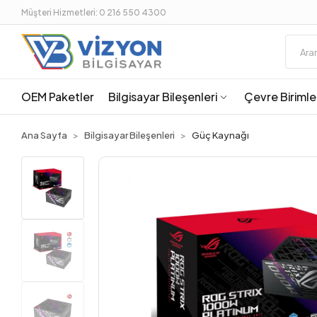
Müşteri Hizmetleri: 0 216 550 4300
OEM Paketler
Bilgisayar Bileşenleri
Çevre Birimle
Ana Sayfa
Bilgisayar Bileşenleri
Güç Kaynağı