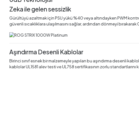
Zeka ile gelen sessizlik
Gürültüyü azaltmak için PSU yükü %40 veya altındayken PWM kontr
güvenli sıcaklıklara ulaşılmasını sağlar, ardından dönmeyi bırakara
Aşındırma Desenli Kablolar
Birinci sınıf esnek bir malzemeyle yapılan bu aşındırma desenli kablo
kablolar UL1581 alev testi ve UL758 sertifikasının zorlu standartları