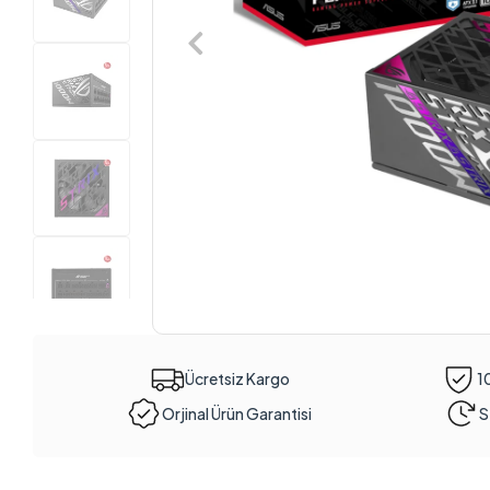
Ücretsiz Kargo
1
Orjinal Ürün Garantisi
S