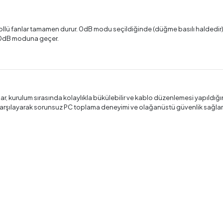
ollü fanlar tamamen durur. 0dB modu seçildiğinde (düğme basılı halded
k 0dB moduna geçer.
lar, kurulum sırasında kolaylıkla bükülebilir ve kablo düzenlemesi yapıldığ
nı karşılayarak sorunsuz PC toplama deneyimi ve olağanüstü güvenlik sağlar