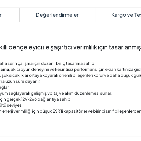
r
Değerlendirmeler
Kargo ve Te
engeleyici ile şaşırtıcı verimlilik için tasarlanmış,
aha serin çalışma için düzenli bir iç tasarıma sahip.
ılama
, akıcı oyun deneyimi ve kesintisiz performans için ekran kartınıza gid
üşük sıcaklıklar ortaya koyarak önemli bileşenleri korur ve daha düşük gürü
daha uzun süre dayanır.
ğlar.
 uyum sağlayarak gelişmiş voltaj ve akım düzenlemesi sunar.
rı için gerçek 12V-2x6 bağlantıya sahip.
ltü seviyesi.
i enerji verimliliği için düşük ESR’li kapasitörler ve birinci sınıf bileşenlerde