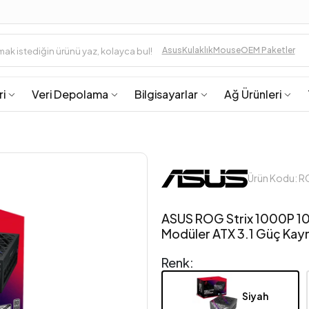
Asus
Kulaklık
Mouse
OEM Paketler
ri
Veri Depolama
Bilgisayarlar
Ağ Ürünleri
Ürün Kodu:
ASUS ROG Strix 1000P 1
Modüler ATX 3.1 Güç Kay
Renk:
Siyah