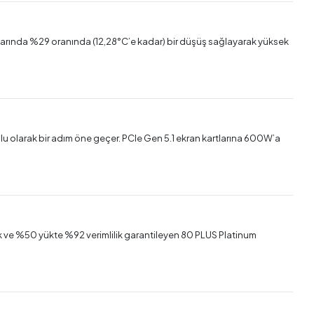
lıklarında %29 oranında (12,28°C’e kadar) bir düşüş sağlayarak yüksek
mlu olarak bir adım öne geçer. PCIe Gen 5.1 ekran kartlarına 600W’a
ik ve %50 yükte %92 verimlilik garantileyen 80 PLUS Platinum