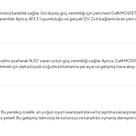
isiz kararlılık sağlar. Üst düzey güç verimliliği için yeni nesil GaN MOSFET b
 garantiler. Ayrıca, ATX 3.1 uyumluluğu ve gerçek 12V-2x6 bağlantı ile en yeni 
 israfını azaltarak %30’ varan üstün güç verimliliği sağlar. Ayrıca, GaN M
leştirmek için daha büyük soğutma bloklarına yer açar ve gelişmiş hava akışı 
u yenilikçi özellik, en yoğun oyun seanslarında ve hız aşırtma senaryolarınd
yeterli. Bu gelişmiş teknoloji ile sorunsuz ve kararlı bir oynanış deneyimi e