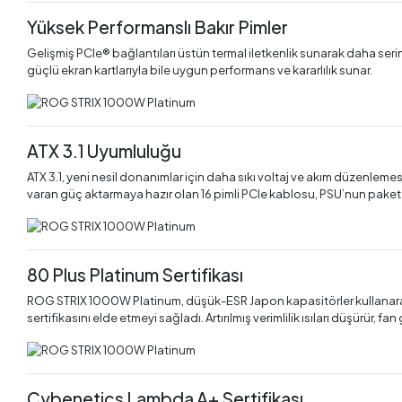
Yüksek Performanslı Bakır Pimler
Gelişmiş PCIe® bağlantıları üstün termal iletkenlik sunarak daha ser
güçlü ekran kartlarıyla bile uygun performans ve kararlılık sunar.
ATX 3.1 Uyumluluğu
ATX 3.1, yeni nesil donanımlar için daha sıkı voltaj ve akım düzenle
varan güç aktarmaya hazır olan 16 pimli PCIe kablosu, PSU’nun paket içeri
80 Plus Platinum Sertifikası
ROG STRIX 1000W Platinum, düşük-ESR Japon kapasitörler kullanarak v
sertifikasını elde etmeyi sağladı. Artırılmış verimlilik ısıları düşürür, fan 
Cybenetics Lambda A+ Sertifikası