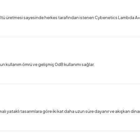
 üretmesi sayesinde herkes tarafından istenen Cybenetics Lambda A+ ser
un kullanım ömrü ve gelişmiş 0dB kullanımı sağlar.
alı yataklı tasarımlara göre iki kat daha uzun süre dayanır ve akışkan dina