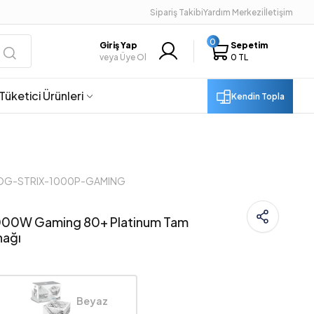
Sipariş Takibi
Yardım Merkezi
İletişim
0
Giriş Yap
Sepetim
veya Üye Ol
0 TL
Tüketici Ürünleri
Kendin Topla
 ROG-STRIX-1000P-GAMING
000W Gaming 80+ Platinum Tam
nağı
Beyaz