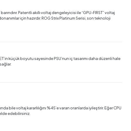
arındırır. Patentli akıllı voltaj dengeleyicisi ile “GPU-FIRST” voltaj
donanımlar için hazırdır. ROG Strix Platinum Serisi, son teknoloji
OSFET’in küçük boyutu sayesinde PSU’nun iç tasarımı daha düzenli hale
sağlar.
a bile voltaj kararlılığını %45’e varan oranlarda iyileştirir. Eğer CPU
lde edebilirsiniz.