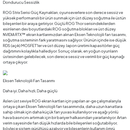
Dondurucu Sessizlik
ROG Strix Serisi Güç Kaynakları, oyunseverlere son derece sessiz ve
yüksek performanslı bir ürün sunmak için üst düzey soğutma ile üstün
bileşenleri bir araya getiriyor. Güçlü ROG Thor serisindekilerden
esinlenen dev boyutlardaki ROG soğutma blokları ve üst düzey
NVIDIA RTX™ ekran kartlarımızdan alınan Eksen Teknolojili fan tasarımı,
soğutma sisteminin fark yaratmasını sağlıyor. Ürünün içinde ise düşük
RDS (açık) MOSFET'ler ve üst düzey Japon üretimi kapasitörler güç
dağıtımını kolaylıkla hallediyor. Sonuç olarak, en yoğun oyunların
üstesinden gelebilecek, son derece sessiz ve verimli bir güç kaynağı
ortaya çıkıyor.
Eksen Teknolojili Fan Tasarımı
Daha iyi, Daha hızlı, Daha güçlü
Aslen üst seviye ROG ekran kartları için yapılan ar-ge çalışmalarıyla
ortaya çıkan Eksen Teknolojili fan tasarımında, daha uzun kanatlara
sahip olmak için daha küçük fan yuvası kullanılıyor ve aşağı yönlü
hava basıncını artırmak için bir bariyer halkasından yararlanılıyor. Artan
verim sayesinde fan düşük hızlarda bile bileşenleri soğutabiliyor,
böylece sistem gürültüsü azalıyor ve bileşenlerin kullanım ömrü