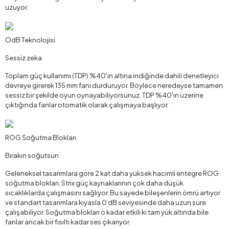
uzuyor.
OdB Teknolojisi
Sessiz zeka
Toplam güç kullanımı (TDP) %40'ın altına indiğinde dahili denetleyici
devreye girerek 135 mm fanı durduruyor. Böylece neredeyse tamamen
sessiz bir şekilde oyun oynayabiliyorsunuz. TDP %40'ın üzerine
çıktığında fanlar otomatik olarak çalışmaya başlıyor.
ROG Soğutma Blokları
Bırakın soğutsun
Geleneksel tasarımlara göre 2 kat daha yüksek hacimli entegre ROG
soğutma blokları, Strix güç kaynaklarının çok daha düşük
sıcaklıklarda çalışmasını sağlıyor. Bu sayede bileşenlerin ömrü artıyor
ve standart tasarımlara kıyasla 0 dB seviyesinde daha uzun süre
çalışabiliyor. Soğutma blokları o kadar etkili ki tam yük altında bile
fanlar ancak bir fısıltı kadar ses çıkarıyor.