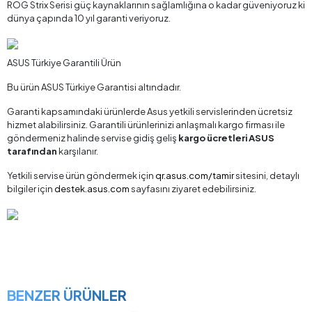
ROG Strix Serisi güç kaynaklarının sağlamlığına o kadar güveniyoruz ki
dünya çapında 10 yıl garanti veriyoruz.
ASUS Türkiye Garantili Ürün
Bu ürün ASUS Türkiye Garantisi altındadır.
Garanti kapsamındaki ürünlerde Asus yetkili servislerinden ücretsiz
hizmet alabilirsiniz. Garantili ürünlerinizi anlaşmalı kargo firması ile
göndermeniz halinde servise gidiş geliş
kargo ücretleri ASUS
tarafından
karşılanır.
Yetkili servise ürün göndermek için
qr.asus.com/tamir
sitesini, detaylı
bilgiler için
destek.asus.com
sayfasını ziyaret edebilirsiniz.
BENZER ÜRÜNLER