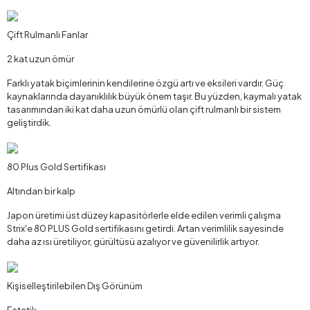
Çift Rulmanlı Fanlar
2 kat uzun ömür
Farklı yatak biçimlerinin kendilerine özgü artı ve eksileri vardır. Güç
kaynaklarında dayanıklılık büyük önem taşır. Bu yüzden, kaymalı yatak
tasarımından iki kat daha uzun ömürlü olan çift rulmanlı bir sistem
geliştirdik.
80 Plus Gold Sertifikası
Altından bir kalp
Japon üretimi üst düzey kapasitörlerle elde edilen verimli çalışma
Strix'e 80 PLUS Gold sertifikasını getirdi. Artan verimlilik sayesinde
daha az ısı üretiliyor, gürültüsü azalıyor ve güvenilirlik artıyor.
Kişiselleştirilebilen Dış Görünüm