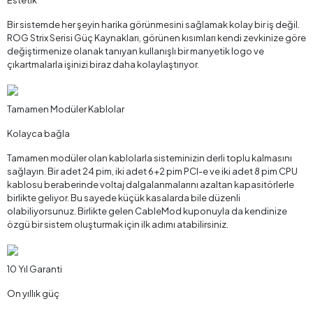
Estetik
Bir sistemde her şeyin harika görünmesini sağlamak kolay bir iş değil.
ROG Strix Serisi Güç Kaynakları, görünen kısımları kendi zevkinize göre
değiştirmenize olanak tanıyan kullanışlı bir manyetik logo ve
çıkartmalarla işinizi biraz daha kolaylaştırıyor.
Tamamen Modüler Kablolar
Kolayca bağla
Tamamen modüler olan kablolarla sisteminizin derli toplu kalmasını
sağlayın. Bir adet 24 pim, iki adet 6+2 pim PCI-e ve iki adet 8 pim CPU
kablosu beraberinde voltaj dalgalanmalarını azaltan kapasitörlerle
birlikte geliyor. Bu sayede küçük kasalarda bile düzenli
olabiliyorsunuz. Birlikte gelen CableMod kuponuyla da kendinize
özgü bir sistem oluşturmak için ilk adımı atabilirsiniz.
10 Yıl Garanti
On yıllık güç