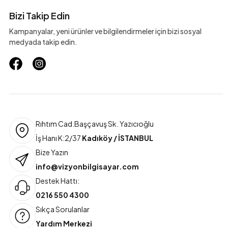
Bizi Takip Edin
Kampanyalar, yeni ürünler ve bilgilendirmeler için bizi sosyal
medyada takip edin.
Rıhtım Cad.Başçavuş Sk. Yazıcıoğlu
İş Hanı K:2/37
Kadıköy / İSTANBUL
Bize Yazın
info@vizyonbilgisayar.com
Destek Hattı:
0216 550 4300
Sıkça Sorulanlar
Yardım Merkezi