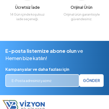
Ücretsiz İade
Orijinal Ürün
14 Gün içinde koşulsuz
Orijinal ürün garantisiyle
iade seçeneği.
güvendesiniz.
E-posta listemize abone olun
ve
Hemen bize katılın!
Kampanyalar ve daha fazlası için
GÖNDER