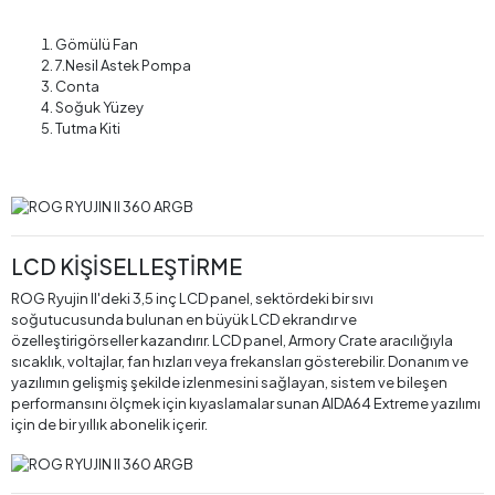
Gömülü Fan
7.Nesil Astek Pompa
Conta
Soğuk Yüzey
Tutma Kiti
LCD KİŞİSELLEŞTİRME
ROG Ryujin II'deki 3,5 inç LCD panel, sektördeki bir sıvı
soğutucusunda bulunan en büyük LCD ekrandır ve
özelleştirigörseller kazandırır. LCD panel, Armory Crate aracılığıyla
sıcaklık, voltajlar, fan hızları veya frekansları gösterebilir. Donanım ve
yazılımın gelişmiş şekilde izlenmesini sağlayan, sistem ve bileşen
performansını ölçmek için kıyaslamalar sunan AIDA64 Extreme yazılımı
için de bir yıllık abonelik içerir.