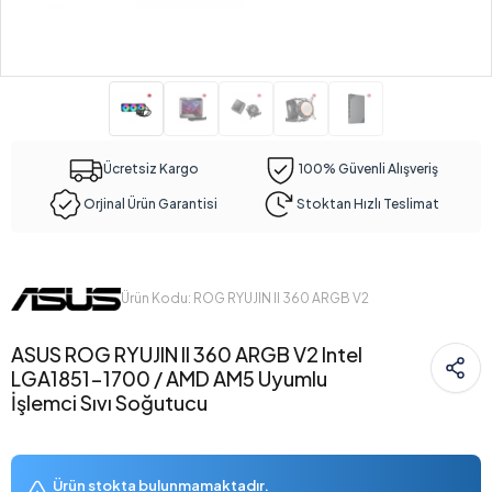
Ücretsiz Kargo
100% Güvenli Alışveriş
Orjinal Ürün Garantisi
Stoktan Hızlı Teslimat
Ürün Kodu: ROG RYUJIN II 360 ARGB V2
ASUS ROG RYUJIN II 360 ARGB V2 Intel
LGA1851-1700 / AMD AM5 Uyumlu
İşlemci Sıvı Soğutucu
Ürün stokta bulunmamaktadır.