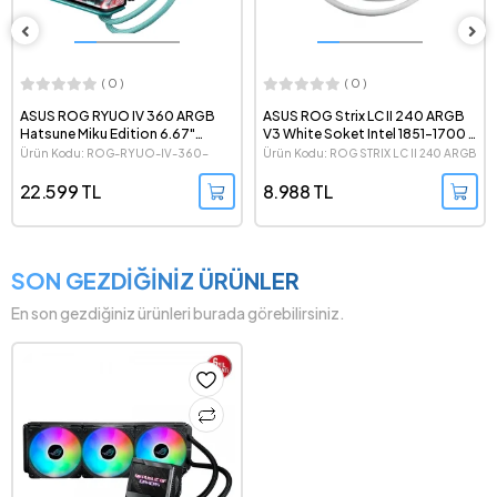
( 0 )
( 0 )
ASUS ROG RYUO IV 360 ARGB
ASUS ROG Strix LC II 240 ARGB
Hatsune Miku Edition 6.67"
V3 White Soket Intel 1851-1700 /
AMOLED Ekranlı Intel LGA1851-
AMD AM5 Uyumlu 240mm Beyaz
Ürün Kodu: ROG-RYUO-IV-360-
Ürün Kodu: ROG STRIX LC II 240 ARGB
1700 ve AMD AM5 Destekli
İşlemci Sıvı Soğutucu
ARGB-HATSUNE-MIKU-EDITION
V3 WHITE
360mm. İşlemci Sıvı Soğutucu
22.599 TL
8.988 TL
SON GEZDİĞİNİZ ÜRÜNLER
En son gezdiğiniz ürünleri burada görebilirsiniz.