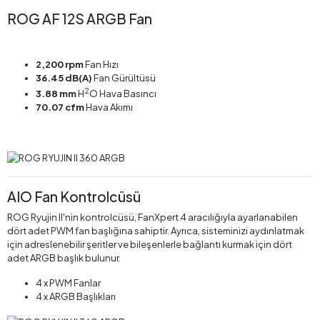
ROG AF 12S ARGB Fan
2,200 rpm
Fan Hızı
36.45 dB(A)
Fan Gürültüsü
2
3.88 mm
H
O Hava Basıncı
70.07 cfm
Hava Akımı
AIO Fan Kontrolcüsü
ROG Ryujin II'nin kontrolcüsü, FanXpert 4 aracılığıyla ayarlanabilen
dört adet PWM fan başlığına sahiptir. Ayrıca, sisteminizi aydınlatmak
için adreslenebilir şeritler ve bileşenlerle bağlantı kurmak için dört
adet ARGB başlık bulunur.
4 x PWM Fanlar
4 x ARGB Başlıkları