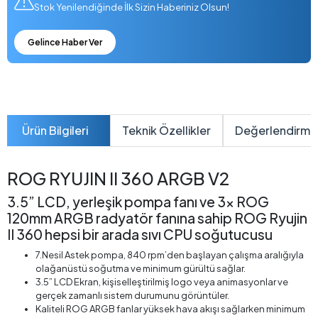
Stok Yenilendiğinde İlk Sizin Haberiniz Olsun!
Gelince Haber Ver
Ürün Bilgileri
Teknik Özellikler
Değerlendirme
ROG RYUJIN II 360 ARGB V2
3.5” LCD, yerleşik pompa fanı ve 3x ROG
120mm ARGB radyatör fanına sahip ROG Ryujin
II 360 hepsi bir arada sıvı CPU soğutucusu
7.Nesil Astek pompa, 840 rpm’den başlayan çalışma aralığıyla
olağanüstü soğutma ve minimum gürültü sağlar.
3.5” LCD Ekran, kişiselleştirilmiş logo veya animasyonlar ve
gerçek zamanlı sistem durumunu görüntüler.
Kaliteli ROG ARGB fanlar yüksek hava akışı sağlarken minimum