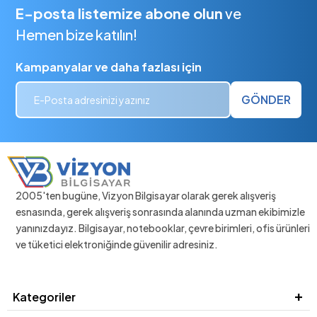
E-posta listemize abone olun
ve
Hemen bize katılın!
Kampanyalar ve daha fazlası için
GÖNDER
2005'ten bugüne, Vizyon Bilgisayar olarak gerek alışveriş
esnasında, gerek alışveriş sonrasında alanında uzman ekibimizle
yanınızdayız. Bilgisayar, notebooklar, çevre birimleri, ofis ürünleri
ve tüketici elektroniğinde güvenilir adresiniz.
Kategoriler