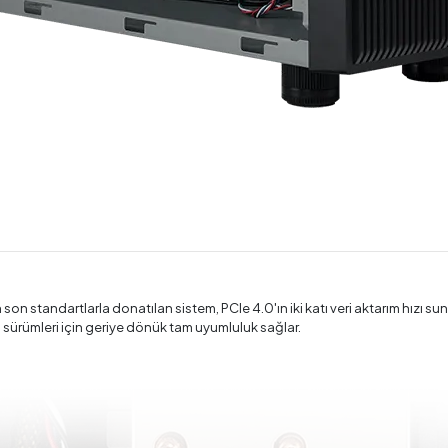
son standartlarla donatılan sistem, PCIe 4.0'ın iki katı veri aktarım hızı su
ss sürümleri için geriye dönük tam uyumluluk sağlar.