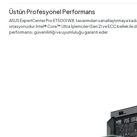
Üstün Profesyonel Performans
ASUS ExpertCenter Pro ET500I W8; tasarımdan sanallaştırmaya kadar ç
istasyonudur. Intel® Core™ Ultra İşlemciler (Seri 2) ve ECC bellek il
performansı, güvenilirliği ve uyumluluğu garanti eder.