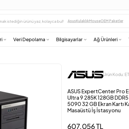
Asus
Kulaklık
Mouse
OEM Paketler
ri
Veri Depolama
Bilgisayarlar
Ağ Ürünleri
Ürün Kodu:
ASUS ExpertCenter Pro 
Ultra 9 285K 128GB DDR5
5090 32 GB Ekran Kartı K
Masaüstü İş İstasyonu
607.056 TL