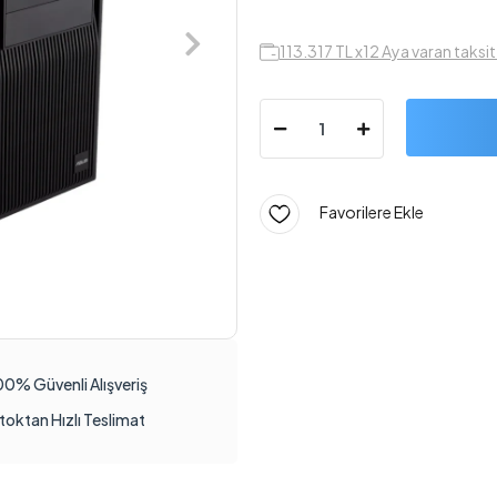
113.317 TL x12 Aya varan taksi
Favorilere Ekle
00% Güvenli Alışveriş
toktan Hızlı Teslimat