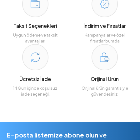
Taksit Seçenekleri
İndirim ve Fırsatlar
Uygun ödeme ve taksit
Kampanyalar ve özel
avantajları
fırsatlar burada
Ücretsiz İade
Orijinal Ürün
14 Gün içinde koşulsuz
Orijinal ürün garantisiyle
iade seçeneği.
güvendesiniz.
E-posta listemize abone olun
ve