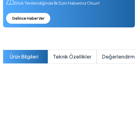
Stok Yenilendiğinde İlk Sizin Haberiniz Olsun!
Gelince Haber Ver
Ürün Bilgileri
Teknik Özellikler
Değerlendirme
B1502CVA-
I58512B1D