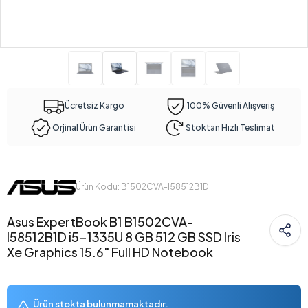
Ücretsiz Kargo
100% Güvenli Alışveriş
Orjinal Ürün Garantisi
Stoktan Hızlı Teslimat
Ürün Kodu: B1502CVA-I58512B1D
Asus ExpertBook B1 B1502CVA-
I58512B1D i5-1335U 8 GB 512 GB SSD Iris
Xe Graphics 15.6" Full HD Notebook
Ürün stokta bulunmamaktadır.