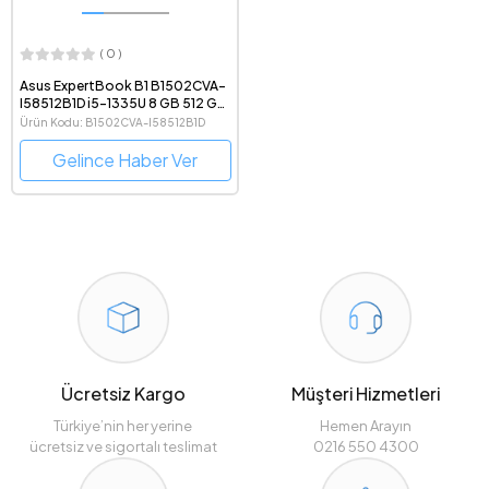
( 0 )
Asus ExpertBook B1 B1502CVA-
I58512B1D i5-1335U 8 GB 512 GB
SSD Iris Xe Graphics 15.6" Full HD
Ürün Kodu: B1502CVA-I58512B1D
Notebook
Gelince Haber Ver
Ücretsiz Kargo
Müşteri Hizmetleri
Türkiye’nin her yerine
Hemen Arayın
ücretsiz ve sigortalı teslimat
0216 550 4300