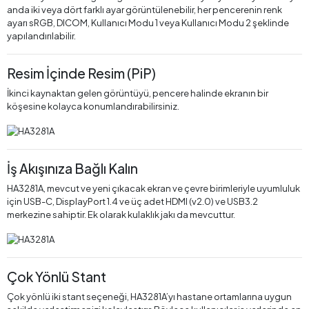
anda iki veya dört farklı ayar görüntülenebilir, her pencerenin renk
ayarı sRGB, DICOM, Kullanıcı Modu 1 veya Kullanıcı Modu 2 şeklinde
yapılandırılabilir.
Resim İçinde Resim (PiP)
İkinci kaynaktan gelen görüntüyü, pencere halinde ekranın bir
köşesine kolayca konumlandırabilirsiniz.
İş Akışınıza Bağlı Kalın
HA3281A, mevcut ve yeni çıkacak ekran ve çevre birimleriyle uyumluluk
için USB-C, DisplayPort 1.4 ve üç adet HDMI (v2.0) ve USB3.2
merkezine sahiptir. Ek olarak kulaklık jakı da mevcuttur.
Çok Yönlü Stant
Çok yönlü iki stant seçeneği, HA3281A’yı hastane ortamlarına uygun