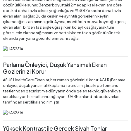
çözünürlükle sunar. Benzer boyuttaki 2 megapiksel ekranlara göre
dört kat daha fazla piksel yoğunluğu ve %300'e kadar daha fazla
ekran alanı sağlar. Bu da keskin ve ayrıntılı görsellerin keyfini
çıkaracağınız anlamına gelir. Ayrıca, monitörün ortaya koyduğu geniş
ekran alanı birden fazla işle uğraşırken kolaylık sağlayarak tüm
görsellerin ekrana sığmasını ve hatta birden fazla görüntünün tek
ekranda yan yana görüntülenmesini sağlar.
Parlama Önleyici, Düşük Yansımalı Ekran
Gözlerinizi Korur
ASUS HealthCare Ekranlar, her zaman gözlerinizi korur. AGLR (Parlama
önleyici, düşük yansımalı) kaplama ile üretilmiştir, sıkı performans
testlerinden geçmiştir ve dünyanın önde gelen teknik, güvenlik ve
sertifikasyon hizmetlerini sağlayan TÜV Rheinland laboratuvarları
tarafından sertifikalandırılmıştır.
Yüksek Kontrast ile Gerçek Siyah Tonlar