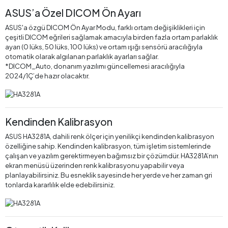
ASUS’a Özel DICOM Ön Ayarı
ASUS'a özgü DICOM Ön Ayar Modu, farklı ortam değişiklikleri için
çeşitli DICOM eğrileri sağlamak amacıyla birden fazla ortam parlaklık
ayarı (0 lüks, 50 lüks, 100 lüks) ve ortam ışığı sensörü aracılığıyla
otomatik olarak algılanan parlaklık ayarları sağlar.
*DICOM_Auto, donanım yazılımı güncellemesi aracılığıyla
2024/1Ç’de hazır olacaktır.
Kendinden Kalibrasyon
ASUS HA3281A, dahili renk ölçer için yenilikçi kendinden kalibrasyon
özelliğine sahip. Kendinden kalibrasyon, tüm işletim sistemlerinde
çalışan ve yazılım gerektirmeyen bağımsız bir çözümdür. HA3281A’nın
ekran menüsü üzerinden renk kalibrasyonu yapabilir veya
planlayabilirsiniz. Bu esneklik sayesinde her yerde ve her zaman gri
tonlarda kararlılık elde edebilirsiniz.