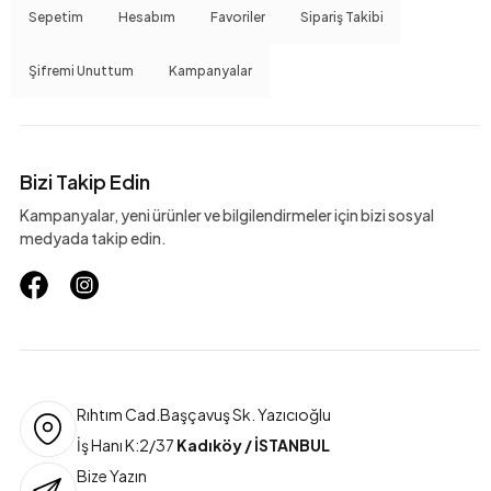
Sepetim
Hesabım
Favoriler
Sipariş Takibi
Şifremi Unuttum
Kampanyalar
Bizi Takip Edin
Kampanyalar, yeni ürünler ve bilgilendirmeler için bizi sosyal
medyada takip edin.
Rıhtım Cad.Başçavuş Sk. Yazıcıoğlu
İş Hanı K:2/37
Kadıköy / İSTANBUL
Bize Yazın