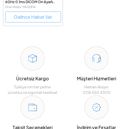
60Hz 0.1ms DICOM Ön Ayarlı
Otomatik Kalibrasyon
Ürün Kodu: HA3281A
Antibakteriyel Kaplama Pivot
Ergonomik Stantlı 4K 2160p
Gelince Haber Ver
OLED Sağlık Monitörü
Ücretsiz Kargo
Müşteri Hizmetleri
Türkiye’nin her yerine
Hemen Arayın
ücretsiz ve sigortalı teslimat
0216 550 4300
Taksit Seçenekleri
İndirim ve Fırsatlar