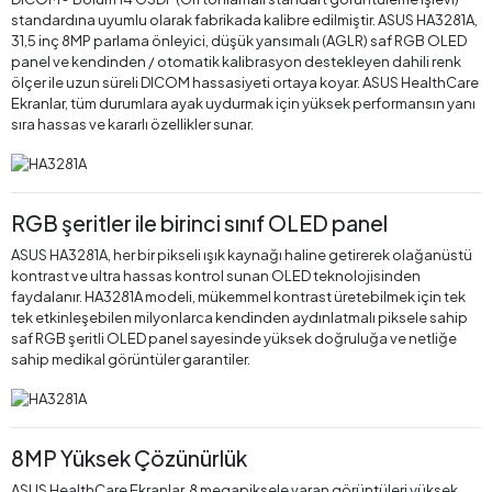
standardına uyumlu olarak fabrikada kalibre edilmiştir. ASUS HA3281A,
31,5 inç 8MP parlama önleyici, düşük yansımalı (AGLR) saf RGB OLED
panel ve kendinden / otomatik kalibrasyon destekleyen dahili renk
ölçer ile uzun süreli DICOM hassasiyeti ortaya koyar. ASUS HealthCare
Ekranlar, tüm durumlara ayak uydurmak için yüksek performansın yanı
sıra hassas ve kararlı özellikler sunar.
RGB şeritler ile birinci sınıf OLED panel
ASUS HA3281A, her bir pikseli ışık kaynağı haline getirerek olağanüstü
kontrast ve ultra hassas kontrol sunan OLED teknolojisinden
faydalanır. HA3281A modeli, mükemmel kontrast üretebilmek için tek
tek etkinleşebilen milyonlarca kendinden aydınlatmalı piksele sahip
saf RGB şeritli OLED panel sayesinde yüksek doğruluğa ve netliğe
sahip medikal görüntüler garantiler.
8MP Yüksek Çözünürlük
ASUS HealthCare Ekranlar, 8 megapiksele varan görüntüleri yüksek