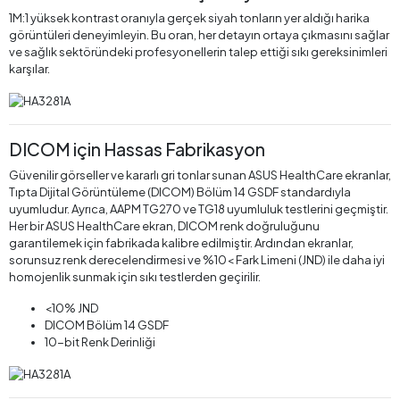
1M:1 yüksek kontrast oranıyla gerçek siyah tonların yer aldığı harika
görüntüleri deneyimleyin. Bu oran, her detayın ortaya çıkmasını sağlar
ve sağlık sektöründeki profesyonellerin talep ettiği sıkı gereksinimleri
karşılar.
DICOM için Hassas Fabrikasyon
Güvenilir görseller ve kararlı gri tonlar sunan ASUS HealthCare ekranlar,
Tıpta Dijital Görüntüleme (DICOM) Bölüm 14 GSDF standardıyla
uyumludur. Ayrıca, AAPM TG270 ve TG18 uyumluluk testlerini geçmiştir.
Her bir ASUS HealthCare ekran, DICOM renk doğruluğunu
garantilemek için fabrikada kalibre edilmiştir. Ardından ekranlar,
sorunsuz renk derecelendirmesi ve %10< Fark Limeni (JND) ile daha iyi
homojenlik sunmak için sıkı testlerden geçirilir.
<10% JND
DICOM Bölüm 14 GSDF
10-bit Renk Derinliği