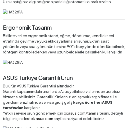
Uzaklaştığınızı algıladığında parlaklığı otomatik olarak azaltın.
Ergonomik Tasarım
Birlikte verilen ergonomik stand, eğme, döndürme, kendi ekseni
etrafında çevirme ve yükseklik ayarlamaları sunar. Ekranı saat
yönünde veya saat yönünün tersine 90° dikey yönde döndürebilmek,
röntgeni kontrol ederken veya uzun belgelerle çalışırken kullanışlıdır.
ASUS Türkiye Garantili Ürün
Bu ürün ASUS Türkiye Garantisi altındadır.
Garanti kapsamındaki ürünlerde Asus yetkili servislerinden ücretsiz
hizmet alabilirsiniz. Garantili ürünlerinizi anlaşmalı kargo firması ile
göndermeniz halinde servise gidiş geliş
kargo ücretleri ASUS
tarafından
karşılanır.
Yetkili servise ürün göndermek için
qr.asus.com/tamir
sitesini, detaylı
bilgiler için
destek.asus.com
sayfasını ziyaret edebilirsiniz.