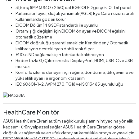
31,5 inç 8MP (3840 x 2160) saf RGB OLED gerçek 10-bit panel
Parlama önleyici, düşük yansımalı (AGLR) Eye Care+ uzun süreli
kullanımlarda gözleri korur
DICOM Bölüm 14 GSDF standardı ile uyumlu
Ortam ışığı değişimi için DICOM ön ayarı ve DICOM eğrisini
otomatik düzeltme
DICOM doğruluğu garantilemek için Kendinden / Otomatik
kalibrasyon destekleyen dahili renk ölçer
%10< JND sağlamak için fabrikada kalibrasyon
Birden fazla G/Ç ile esneklik: DisplayPort, HDMI, USB-C ve USB
merkezi
Konforlu izleme deneyimi için eğme, döndürme, dik çevirme ve
yükseklik ayarı ile ergonomik tasarım
IEC 60601-1-2, AAPM 270, TG18 ve ISO13485 uyumluluğu
HealthCare Monitör
ASUS HealthCare Ekranlar, tüm sağlık kuruluşlarının ihtiyacına yönelik
kapsamlı ürün yelpazesi sağlar. ASUS HealthCare Ekranlar, görsel
doğruluk sağlamak ve en ufak detayları kararlılıkla ortaya koymak için
DICOM® Bölüm 14 GSDF (Gri tonlamalı standart görüntüleme işlevi)