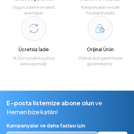
Uygun ödeme ve taksit
Kampanyalar ve özel
avantajları
fırsatlar burada
Ücretsiz İade
Orijinal Ürün
14 Gün içinde koşulsuz
Orijinal ürün garantisiyle
iade seçeneği.
güvendesiniz.
E-posta listemize abone olun
ve
Hemen bize katılın!
Kampanyalar ve daha fazlası için