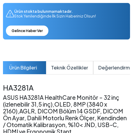
Ürün stokta bulunmamaktadır.
Stok Yenilendiğinde İlk Sizin Haberiniz Olsun!
Gelince Haber Ver
Ürün Bilgileri
Teknik Özellikler
Değerlendirme
HA3281A
ASUS HA3281A HealthCare Monitör – 32 inç
(izlenebilir 31,5 inç),OLED, 8MP (3840 x
2160),AGLR, DICOM Bölüm 14 GSDF, DICOM
Ön Ayar, Dahili Motorlu Renk Ölçer, Kendinden
/ Otomatik Kalibrasyon, %10< JND, USB-C,
HDMI ve Ergonomik Stant