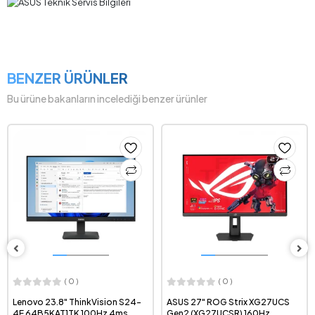
BENZER ÜRÜNLER
Bu ürüne bakanların incelediği benzer ürünler
( 0 )
( 0 )
Lenovo 23.8" ThinkVision S24-
ASUS 27" ROG Strix XG27UCS
4E 64B5KAT1TK 100Hz 4ms
Gen2 (XG27UCSR) 160Hz