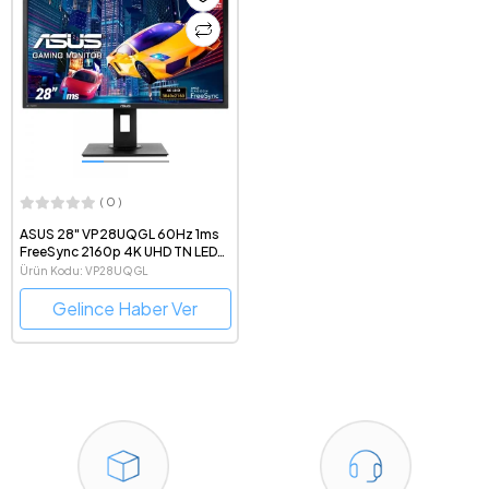
( 0 )
ASUS 28" VP28UQGL 60Hz 1ms
FreeSync 2160p 4K UHD TN LED
Gaming Monitör
Ürün Kodu: VP28UQGL
Gelince Haber Ver