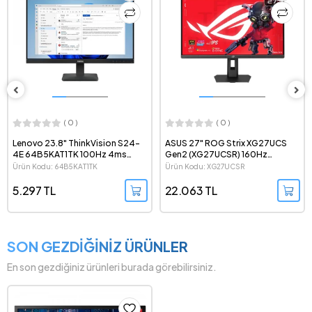
( 0 )
( 0 )
Lenovo 23.8" ThinkVision S24-
ASUS 27" ROG Strix XG27UCS
4E 64B5KAT1TK 100Hz 4ms
Gen2 (XG27UCSR) 160Hz
1080p IPS LED Monitör
(324Hz-1080p) 0.3ms FreeSync
Ürün Kodu: 64B5KAT1TK
Ürün Kodu: XG27UCSR
Premium G-Sync HDR 2160p 4K
Dual Mode IPS LED Monitör
5.297 TL
22.063 TL
SON GEZDİĞİNİZ ÜRÜNLER
En son gezdiğiniz ürünleri burada görebilirsiniz.