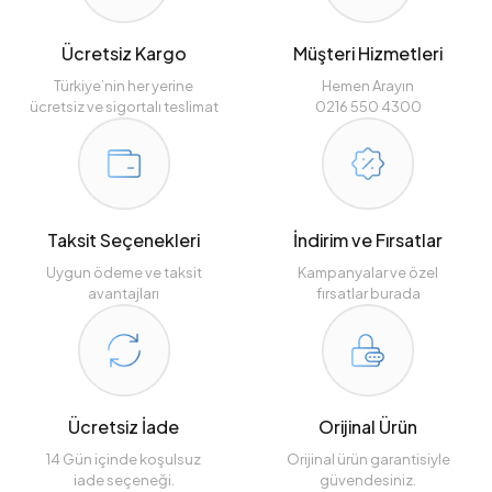
Ücretsiz Kargo
Müşteri Hizmetleri
Türkiye’nin her yerine
Hemen Arayın
ücretsiz ve sigortalı teslimat
0216 550 4300
Taksit Seçenekleri
İndirim ve Fırsatlar
Uygun ödeme ve taksit
Kampanyalar ve özel
avantajları
fırsatlar burada
Ücretsiz İade
Orijinal Ürün
14 Gün içinde koşulsuz
Orijinal ürün garantisiyle
iade seçeneği.
güvendesiniz.