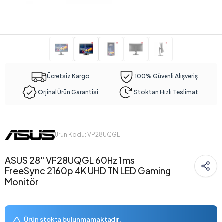
Ücretsiz Kargo
100% Güvenli Alışveriş
Orjinal Ürün Garantisi
Stoktan Hızlı Teslimat
Ürün Kodu: VP28UQGL
ASUS 28" VP28UQGL 60Hz 1ms
FreeSync 2160p 4K UHD TN LED Gaming
Monitör
Ürün stokta bulunmamaktadır.