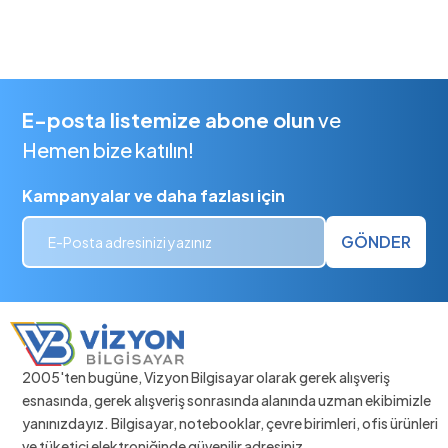
E-posta listemize abone olun
ve
Hemen bize katılın!
Kampanyalar ve daha fazlası için
GÖNDER
2005'ten bugüne, Vizyon Bilgisayar olarak gerek alışveriş
esnasında, gerek alışveriş sonrasında alanında uzman ekibimizle
yanınızdayız. Bilgisayar, notebooklar, çevre birimleri, ofis ürünleri
ve tüketici elektroniğinde güvenilir adresiniz.