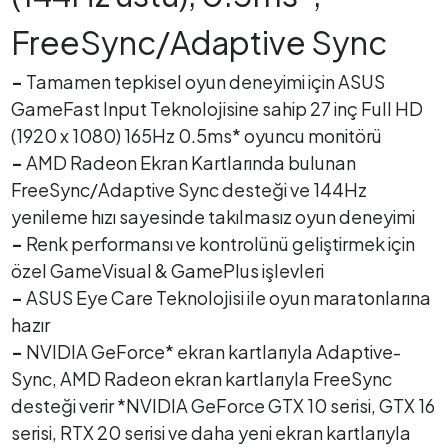
FreeSync/Adaptive Sync
-
Tamamen tepkisel oyun deneyimi için ASUS
GameFast Input Teknolojisine sahip 27 inç Full HD
(1920 x 1080) 165Hz 0.5ms* oyuncu monitörü
-
AMD Radeon Ekran Kartlarında bulunan
FreeSync/Adaptive Sync desteği ve 144Hz
yenileme hızı sayesinde takılmasız oyun deneyimi
-
Renk performansı ve kontrolünü geliştirmek için
özel GameVisual & GamePlus işlevleri
-
ASUS Eye Care Teknolojisi ile oyun maratonlarına
hazır
-
NVIDIA GeForce* ekran kartlarıyla Adaptive-
Sync, AMD Radeon ekran kartlarıyla FreeSync
desteği verir *NVIDIA GeForce GTX 10 serisi, GTX 16
serisi, RTX 20 serisi ve daha yeni ekran kartlarıyla