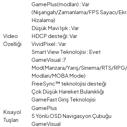
GamePlus(modları) : Var
(Nişangah/Zamanlama/FPS Sayacı/Ekr
Hizalama)
Düşük Mavi Işık : Var
Video
HDCP desteği: Var
Özelliği
VividPixel : Var
Smart View Teknolojisi : Evet
GameVisual :7
Mod(Manzara/Yarış/Sinema/RTS/RP
Modları/MOBA Mode)
FreeSync™ teknolojisi desteği
Çok Düşük Hareket Bulanıklığı
GameFast Giriş Teknolojisi
GamePlus
Kısayol
5 Yönlü OSD Navigasyon Çubuğu
Tuşları
GameVisual