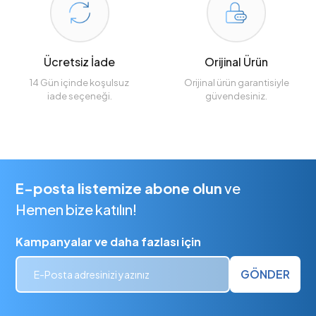
Ücretsiz İade
Orijinal Ürün
14 Gün içinde koşulsuz
Orijinal ürün garantisiyle
iade seçeneği.
güvendesiniz.
E-posta listemize abone olun
ve
Hemen bize katılın!
Kampanyalar ve daha fazlası için
GÖNDER