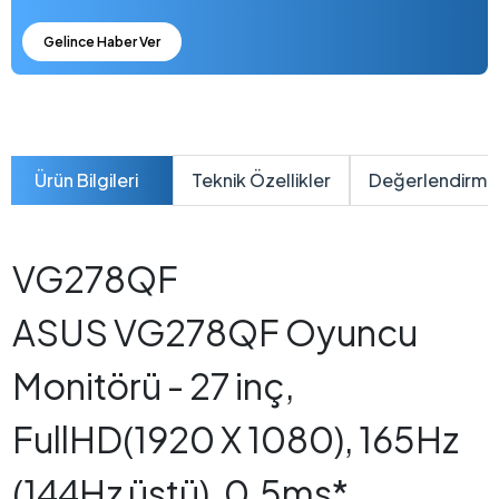
Gelince Haber Ver
Ürün Bilgileri
Teknik Özellikler
Değerlendirme
VG278QF
ASUS VG278QF Oyuncu
Monitörü - 27 inç,
FullHD(1920 X 1080), 165Hz
(144Hz üstü), 0.5ms*,