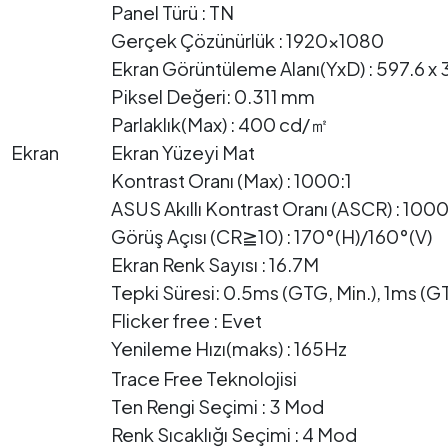
Panel Türü : TN
Gerçek Çözünürlük : 1920x1080
Ekran Görüntüleme Alanı(YxD) : 597.6 x
Piksel Değeri: 0.311 mm
Parlaklık(Max) : 400 cd/㎡
Ekran
Ekran Yüzeyi Mat
Kontrast Oranı (Max) : 1000:1
ASUS Akıllı Kontrast Oranı (ASCR) : 10
Görüş Açısı (CR≧10) : 170°(H)/160°(V)
Ekran Renk Sayısı : 16.7M
Tepki Süresi: 0.5ms (GTG, Min.), 1ms (G
Flicker free : Evet
Yenileme Hızı(maks) : 165Hz
Trace Free Teknolojisi
Ten Rengi Seçimi : 3 Mod
Renk Sıcaklığı Seçimi : 4 Mod