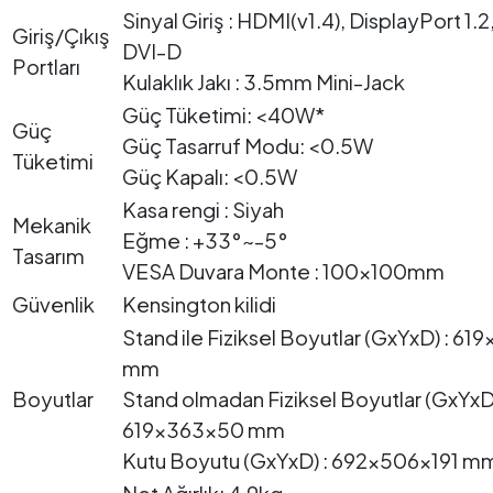
Sinyal Giriş : HDMI(v1.4), DisplayPort 1.2
Giriş/Çıkış
DVI-D
Portları
Kulaklık Jakı : 3.5mm Mini-Jack
Güç Tüketimi: <40W*
Güç
Güç Tasarruf Modu: <0.5W
Tüketimi
Güç Kapalı: <0.5W
Kasa rengi : Siyah
Mekanik
Eğme : +33°~-5°
Tasarım
VESA Duvara Monte : 100x100mm
Güvenlik
Kensington kilidi
Stand ile Fiziksel Boyutlar (GxYxD) : 61
mm
Boyutlar
Stand olmadan Fiziksel Boyutlar (GxYxD)
619x363x50 mm
Kutu Boyutu (GxYxD) : 692x506x191 m