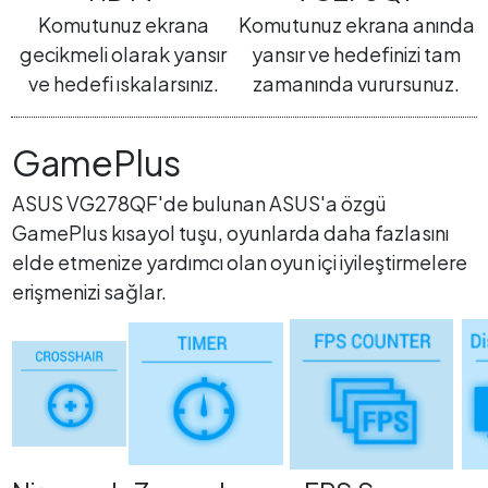
Komutunuz ekrana
Komutunuz ekrana anında
gecikmeli olarak yansır
yansır ve hedefinizi tam
ve hedefi ıskalarsınız.
zamanında vurursunuz.
GamePlus
ASUS VG278QF'de bulunan ASUS'a özgü
GamePlus kısayol tuşu, oyunlarda daha fazlasını
elde etmenize yardımcı olan oyun içi iyileştirmelere
erişmenizi sağlar.