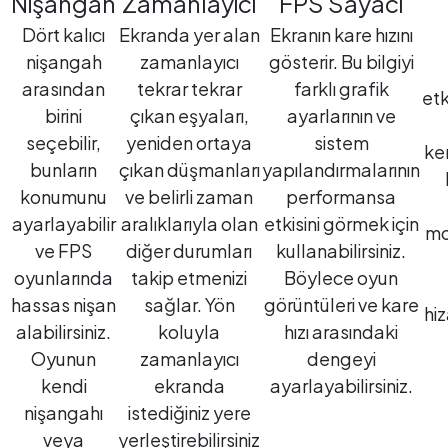
Nişangah
Zamanlayıcı
FPS Sayacı
Dört kalıcı
Ekranda yer alan
Ekranın kare hızını
nişangah
zamanlayıcı
gösterir. Bu bilgiyi
arasından
tekrar tekrar
farklı grafik
etk
birini
çıkan eşyaları,
ayarlarının ve
seçebilir,
yeniden ortaya
sistem
ke
bunların
çıkan düşmanları
yapılandırmalarının
konumunu
ve belirli zaman
performansa
ayarlayabilir
aralıklarıyla olan
etkisini görmek için
mo
ve FPS
diğer durumları
kullanabilirsiniz.
oyunlarında
takip etmenizi
Böylece oyun
hassas nişan
sağlar. Yön
görüntüleri ve kare
hi
alabilirsiniz.
koluyla
hızı arasındaki
Oyunun
zamanlayıcı
dengeyi
kendi
ekranda
ayarlayabilirsiniz.
nişangahı
istediğiniz yere
veya
yerleştirebilirsiniz