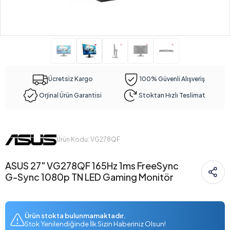
Ücretsiz Kargo
100% Güvenli Alışveriş
Orjinal Ürün Garantisi
Stoktan Hızlı Teslimat
Ürün Kodu: VG278QF
ASUS 27" VG278QF 165Hz 1ms FreeSync
G-Sync 1080p TN LED Gaming Monitör
Ürün stokta bulunmamaktadır.
Stok Yenilendiğinde İlk Sizin Haberiniz Olsun!