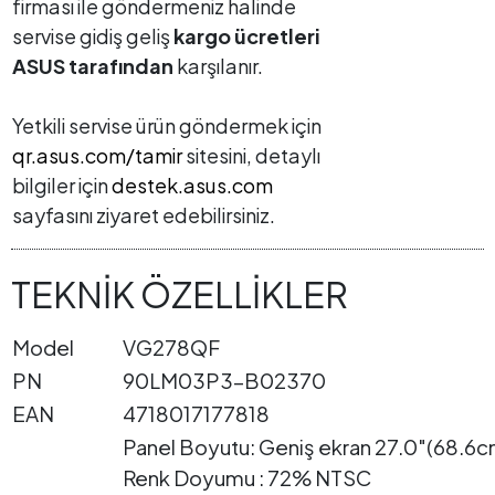
firması ile göndermeniz halinde
servise gidiş geliş
kargo ücretleri
ASUS tarafından
karşılanır.
Yetkili servise ürün göndermek için
qr.asus.com/tamir
sitesini, detaylı
bilgiler için
destek.asus.com
sayfasını ziyaret edebilirsiniz.
TEKNİK ÖZELLİKLER
Model
VG278QF
PN
90LM03P3-B02370
EAN
4718017177818
Panel Boyutu: Geniş ekran 27.0"(68.6cm
Renk Doyumu : 72% NTSC