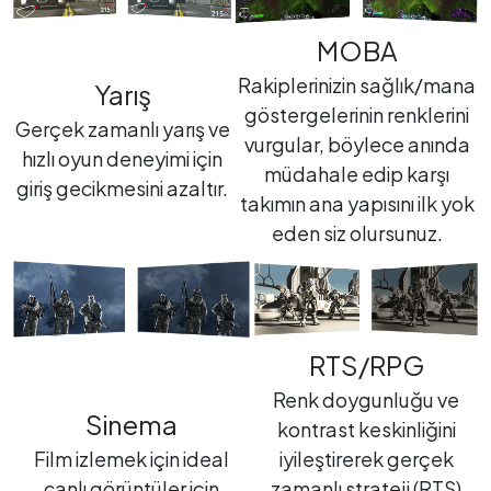
MOBA
Rakiplerinizin sağlık/mana
Yarış
göstergelerinin renklerini
Gerçek zamanlı yarış ve
vurgular, böylece anında
hızlı oyun deneyimi için
müdahale edip karşı
giriş gecikmesini azaltır.
takımın ana yapısını ilk yok
eden siz olursunuz.
RTS/RPG
Renk doygunluğu ve
Sinema
kontrast keskinliğini
Film izlemek için ideal
iyileştirerek gerçek
canlı görüntüler için
zamanlı strateji (RTS)