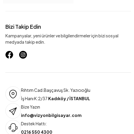
Bizi Takip Edin
Kampanyalar, yeni ürünler ve bilgilendirmeler için bizi sosyal
medyada takip edin.
Rıhtım Cad.Başçavuş Sk. Yazıcıoğlu
İş Hanı K:2/37
Kadıköy / İSTANBUL
Bize Yazın
info@vizyonbilgisayar.com
Destek Hattı:
0216 550 4300