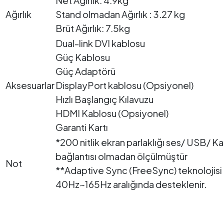
Net Ağırlık: 4.9kg
Ağırlık
Stand olmadan Ağırlık : 3.27 kg
Brüt Ağırlık: 7.5kg
Dual-link DVI kablosu
Güç Kablosu
Güç Adaptörü
Aksesuarlar
DisplayPort kablosu (Opsiyonel)
Hızlı Başlangıç Kılavuzu
HDMI Kablosu (Opsiyonel)
Garanti Kartı
*200 nitlik ekran parlaklığı ses/ USB/ K
bağlantısı olmadan ölçülmüştür
Not
**Adaptive Sync (FreeSync) teknolojisi
40Hz~165Hz aralığında desteklenir.