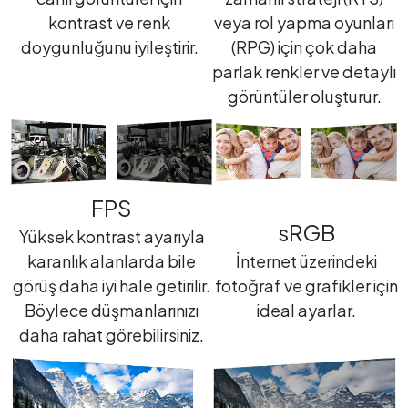
kontrast ve renk
veya rol yapma oyunları
doygunluğunu iyileştirir.
(RPG) için çok daha
parlak renkler ve detaylı
görüntüler oluşturur.
FPS
sRGB
Yüksek kontrast ayarıyla
karanlık alanlarda bile
İnternet üzerindeki
görüş daha iyi hale getirilir.
fotoğraf ve grafikler için
Böylece düşmanlarınızı
ideal ayarlar.
daha rahat görebilirsiniz.