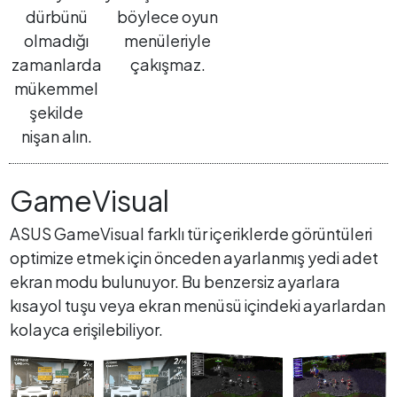
dürbünü
böylece oyun
olmadığı
menüleriyle
zamanlarda
çakışmaz.
mükemmel
şekilde
nişan alın.
GameVisual
ASUS GameVisual farklı tür içeriklerde görüntüleri
optimize etmek için önceden ayarlanmış yedi adet
ekran modu bulunuyor. Bu benzersiz ayarlara
kısayol tuşu veya ekran menüsü içindeki ayarlardan
kolayca erişilebiliyor.