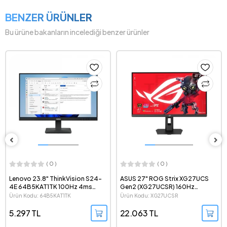
BENZER ÜRÜNLER
Bu ürüne bakanların incelediği benzer ürünler
( 0 )
( 0 )
Lenovo 23.8" ThinkVision S24-
ASUS 27" ROG Strix XG27UCS
4E 64B5KAT1TK 100Hz 4ms
Gen2 (XG27UCSR) 160Hz
1080p IPS LED Monitör
(324Hz-1080p) 0.3ms FreeSync
Ürün Kodu: 64B5KAT1TK
Ürün Kodu: XG27UCSR
Premium G-Sync HDR 2160p 4K
Dual Mode IPS LED Monitör
5.297 TL
22.063 TL