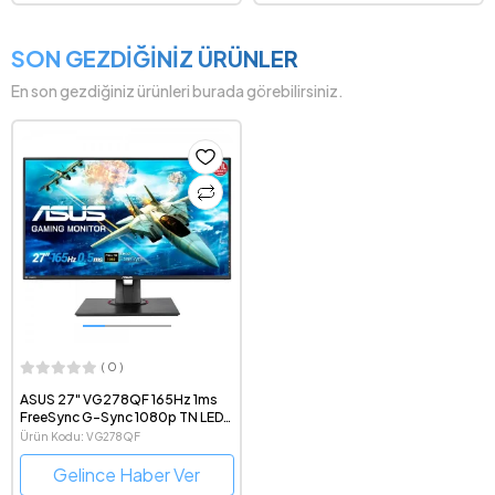
SON GEZDİĞİNİZ ÜRÜNLER
En son gezdiğiniz ürünleri burada görebilirsiniz.
( 0 )
ASUS 27" VG278QF 165Hz 1ms
FreeSync G-Sync 1080p TN LED
Gaming Monitör
Ürün Kodu: VG278QF
Gelince Haber Ver