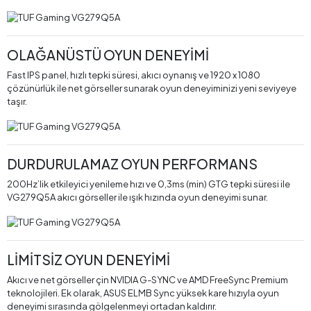
OLAĞANÜSTÜ OYUN DENEYİMİ
Fast IPS panel, hızlı tepki süresi, akıcı oynanış ve 1920 x 1080
çözünürlük ile net görseller sunarak oyun deneyiminizi yeni seviyeye
taşır.
DURDURULAMAZ OYUN PERFORMANS
200Hz’lik etkileyici yenileme hızı ve 0,3ms (min) GTG tepki süresi ile
VG279Q5A akıcı görseller ile ışık hızında oyun deneyimi sunar.
LİMİTSİZ OYUN DENEYİMİ
Akıcı ve net görseller çin NVIDIA G-SYNC ve AMD FreeSync Premium
teknolojileri. Ek olarak, ASUS ELMB Sync yüksek kare hızıyla oyun
deneyimi sırasında gölgelenmeyi ortadan kaldırır.