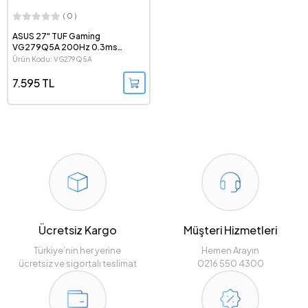
( 0 )
ASUS 27" TUF Gaming
VG279Q5A 200Hz 0.3ms
FreeSync Premium G-Sync HDR
Ürün Kodu: VG279Q5A
1080p IPS LED Gaming Monitör
7.595 TL
Ücretsiz Kargo
Müşteri Hizmetleri
Türkiye’nin her yerine
Hemen Arayın
ücretsiz ve sigortalı teslimat
0216 550 4300