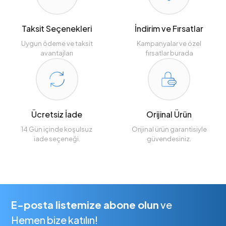
Taksit Seçenekleri
İndirim ve Fırsatlar
Uygun ödeme ve taksit
Kampanyalar ve özel
avantajları
fırsatlar burada
Ücretsiz İade
Orijinal Ürün
14 Gün içinde koşulsuz
Orijinal ürün garantisiyle
iade seçeneği.
güvendesiniz.
E-posta listemize abone olun
ve
Hemen bize katılın!