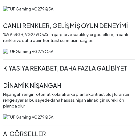
CANLI RENKLER, GELİŞMİŞ OYUN DENEYİMİ
%99 sRGB, VG279Q5A'nın çarpıcı ve sürükleyici görseller için canlı
renkler ve daha derin kontrast sunmasını sağlar.
KIYASIYA REKABET, DAHA FAZLA GALİBİYET
DİNAMİK NİŞANGAH
Nişangah rengini otomatik olarak arka planla kontrast oluşturan bir
renge ayarlar, bu sayede daha hassas nişan almak için sürekli ön
planda olur.
AI GÖRSELLER