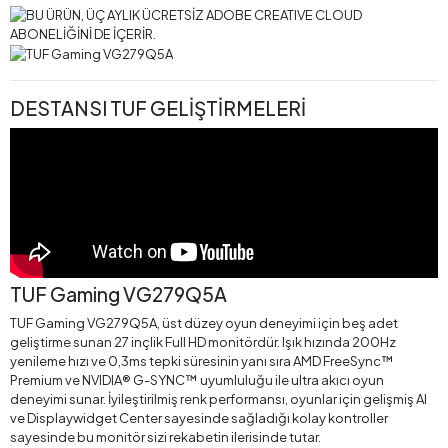
DESTANSI TUF GELİŞTİRMELERİ
TUF Gaming VG279Q5A
TUF Gaming VG279Q5A, üst düzey oyun deneyimi için beş adet
geliştirme sunan 27 inçlik Full HD monitördür. Işık hızında 200Hz
yenileme hızı ve 0,3ms tepki süresinin yanı sıra AMD FreeSync™
Premium ve NVIDIA® G-SYNC™ uyumluluğu ile ultra akıcı oyun
deneyimi sunar. İyileştirilmiş renk performansı, oyunlar için gelişmiş AI
ve Displaywidget Center sayesinde sağladığı kolay kontroller
sayesinde bu monitör sizi rekabetin ilerisinde tutar.