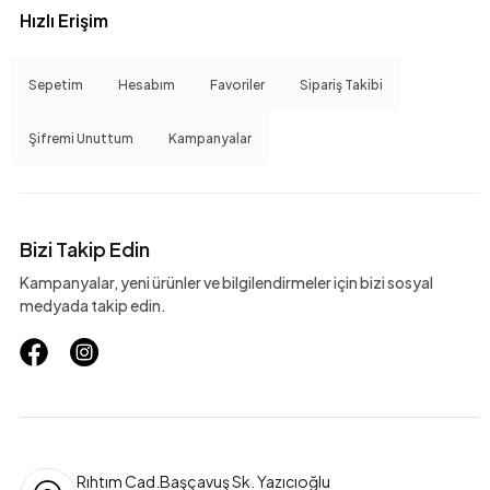
Hızlı Erişim
Sepetim
Hesabım
Favoriler
Sipariş Takibi
Şifremi Unuttum
Kampanyalar
Bizi Takip Edin
Kampanyalar, yeni ürünler ve bilgilendirmeler için bizi sosyal
medyada takip edin.
Rıhtım Cad.Başçavuş Sk. Yazıcıoğlu