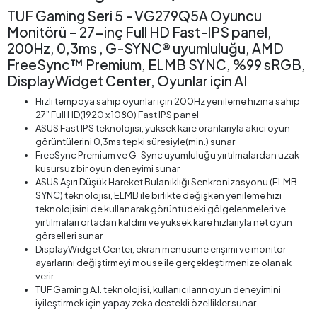
TUF Gaming Seri 5 - VG279Q5A Oyuncu
Monitörü – 27-inç Full HD Fast-IPS panel,
200Hz, 0,3ms , G-SYNC® uyumluluğu, AMD
FreeSync™ Premium, ELMB SYNC, %99 sRGB,
DisplayWidget Center, Oyunlar için AI
Hızlı tempoya sahip oyunlar için 200Hz yenileme hızına sahip
27” Full HD(1920 x 1080) Fast IPS panel
ASUS Fast IPS teknolojisi, yüksek kare oranlarıyla akıcı oyun
görüntülerini 0,3ms tepki süresiyle(min.) sunar
FreeSync Premium ve G-Sync uyumluluğu yırtılmalardan uzak
kusursuz bir oyun deneyimi sunar
ASUS Aşırı Düşük Hareket Bulanıklığı Senkronizasyonu (ELMB
SYNC) teknolojisi, ELMB ile birlikte değişken yenileme hızı
teknolojisini de kullanarak görüntüdeki gölgelenmeleri ve
yırtılmaları ortadan kaldırır ve yüksek kare hızlarıyla net oyun
görselleri sunar
DisplayWidget Center, ekran menüsüne erişimi ve monitör
ayarlarını değiştirmeyi mouse ile gerçekleştirmenize olanak
verir
TUF Gaming A.I. teknolojisi, kullanıcıların oyun deneyimini
iyileştirmek için yapay zeka destekli özellikler sunar.