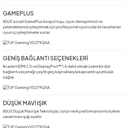
GAMEPLUS
ASUS’a özel GamePlus kısayol tuşu, oyun deneyiminizi ve
yeteneklerinizi iyileştirmek için profesyonel oyuncular ile tasarlanan
oyun içi iyileştirmeler sunar.
GENİŞ BAĞLANTI SEÇENEKLERİ
İki adet HDMI 2.0 ve DisplayPort™ 1.4 dahil olmak üzere bir dizi
bağlantı seçeneği çeşitli giriş kaynaklarıyla kapsamlı uyumluluk
sağlar.
DÜŞÜK MAVİ IŞIK
ASUS Düşük Mavi Işık Teknolojisi, üstün renk performansını korurken
zararlı mavi ışığı azaltır.