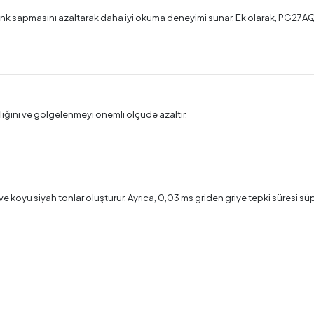
ı renk sapmasını azaltarak daha iyi okuma deneyimi sunar. Ek olarak, PG27A
lığını ve gölgelenmeyi önemli ölçüde azaltır.
e koyu siyah tonlar oluşturur. Ayrıca, 0,03 ms griden griye tepki süresi s