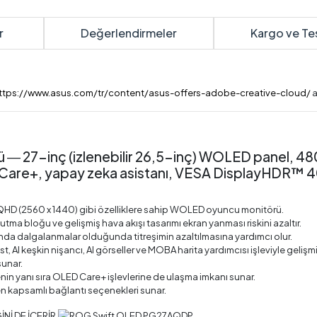
r
Değerlendirmeler
Kargo ve Te
ttps://www.asus.com/tr/content/asus-offers-adobe-creative-cloud/
a
27-inç (izlenebilir 26,5-inç) WOLED panel, 48
are+, yapay zeka asistanı, VESA DisplayHDR™ 40
ç QHD (2560 x 1440) gibi özelliklere sahip WOLED oyuncu monitörü.
tma bloğu ve gelişmiş hava akışı tasarımı ekran yanması riskini azaltır.
da dalgalanmalar olduğunda titreşimin azaltılmasına yardımcı olur.
, AI keşkin nişancı, AI görseller ve MOBA harita yardımcısı işleviyle geliş
sunar.
nin yanı sıra OLED Care+ işlevlerine de ulaşma imkanı sunar.
ren kapsamlı bağlantı seçenekleri sunar.