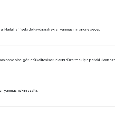
 aralıklarla hafif şekilde kaydırarak ekran yanmasının önüne geçer.
sına ve olası görüntü kalitesi sorunlarını düzeltmek için parlaklıkların aza
 yanması riskini azaltır.