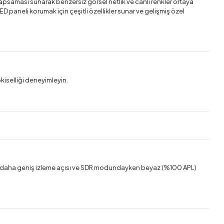
apsaması sunarak benzersiz görsel netlik ve canlı renkler ortaya
 paneli korumak için çeşitli özellikler sunar ve gelişmiş özel
kiselliği deneyimleyin.
%20 daha geniş izleme açısı ve SDR modundayken beyaz (%100 APL)