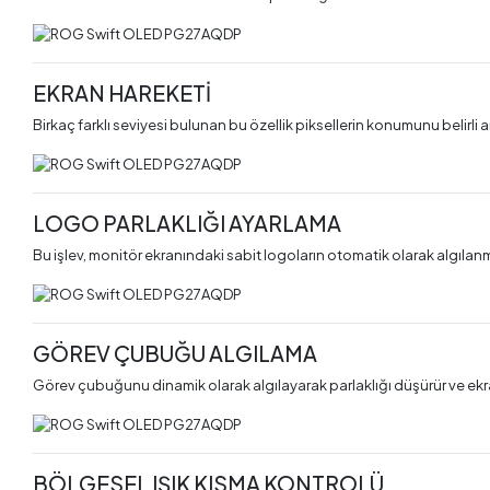
EKRAN HAREKETİ
Birkaç farklı seviyesi bulunan bu özellik piksellerin konumunu belirli
LOGO PARLAKLIĞI AYARLAMA
Bu işlev, monitör ekranındaki sabit logoların otomatik olarak algılanma
GÖREV ÇUBUĞU ALGILAMA
Görev çubuğunu dinamik olarak algılayarak parlaklığı düşürür ve ekran
BÖLGESEL IŞIK KISMA KONTROLÜ