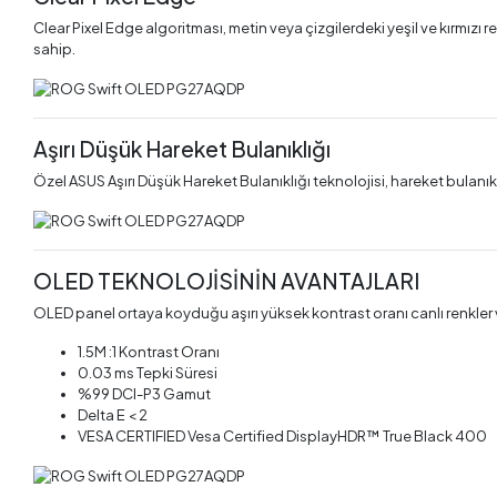
Clear Pixel Edge algoritması, metin veya çizgilerdeki yeşil ve kırmız
sahip.
Aşırı Düşük Hareket Bulanıklığı
Özel ASUS Aşırı Düşük Hareket Bulanıklığı teknolojisi, hareket bulanık
OLED TEKNOLOJİSİNİN AVANTAJLARI
OLED panel ortaya koyduğu aşırı yüksek kontrast oranı canlı renkler v
1.5M :1 Kontrast Oranı
0.03 ms Tepki Süresi
%99 DCI-P3 Gamut
Delta E < 2
VESA CERTIFIED Vesa Certified DisplayHDR™ True Black 400