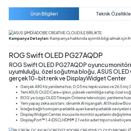
Ürün Bilgileri
Teknik Özellikle
Kampanya Detayları:
Kampanya hakkında ayrıntılı bilgi almak için
h
ROG Swift OLED PG27AQDP
ROG Swift OLED PG27AQDP oyuncu monitörü ― 
uyumluluğu, özel soğutma bloğu, ASUS OLED C
gerçek 10-bit renk ve DisplayWidget Center
Gerçek 480 Hz yenileme hızı, 0,03 ms tepki süresi ve 26,5 in
Yeni ASUS OLED Care+ işlevi, yüksek verimliliğe sahip özel soğu
ROG’ye özgü OLED Titreşim Önleme teknolojisi, yenileme hızın
Yeni yapay zeka asistanı; dinamik AI nişangah, AI Shadow Boost
İsteğe bağlı homojen parlaklık ayarı kararlı parlaklık seviyeleri 
DisplayWidget Center, mouse ile monitör ayarlarını değiştirme
DisplayPort™ 1.4 (DSC),HDMI® 2.1 ve bir adet tripot soketi içe