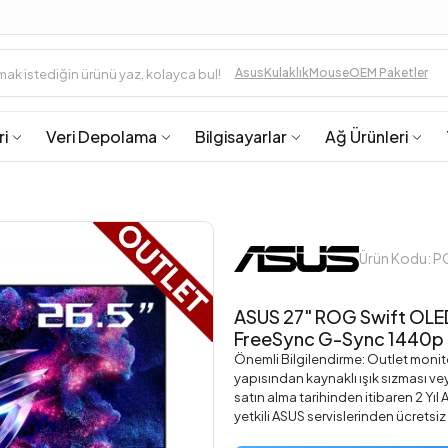
Asus
Kulaklık
Mouse
OEM Paketler
ri
Veri Depolama
Bilgisayarlar
Ağ Ürünleri
Ürün Kodu: 
ASUS 27" ROG Swift OL
FreeSync G-Sync 1440p 
Önemli Bilgilendirme: Outlet monitör
yapısından kaynaklı ışık sızması ve
satın alma tarihinden itibaren 2 Yı
yetkili ASUS servislerinden ücretsiz