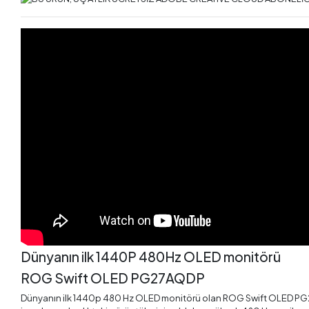
Dünyanın ilk 1440P 480Hz OLED monitörü
ROG Swift OLED PG27AQDP
Dünyanın ilk 1440p 480 Hz OLED monitörü olan ROG Swift OLED PG27A