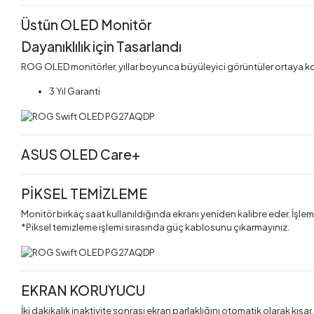
Üstün OLED Monitör
Dayanıklılık için Tasarlandı
ROG OLED monitörler, yıllar boyunca büyüleyici görüntüler ortaya koyma
3 Yıl Garanti
ASUS OLED Care+
PİKSEL TEMİZLEME
Monitör birkaç saat kullanıldığında ekranı yeniden kalibre eder. İşle
*Piksel temizleme işlemi sırasında güç kablosunu çıkarmayınız.
EKRAN KORUYUCU
İki dakikalık inaktivite sonrası ekran parlaklığını otomatik olarak kısar.