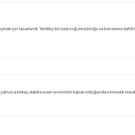
k için tasarlandı. Yenilikçi bir özel soğutma bloğu ve benzersiz dahili hava
m yalnızca birkaç dakika sürer ve monitör kapalı olduğunda otomatik olarak