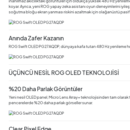
inanılmaz akıcılıktaki görüntüler için oldukça yüksek 480 Hz yenileme
koyar. Ayrıca, yeni ROG yapay zeka asistanı oyun deneyimlerini iyileşt
soğutma bloğu ekran yanması riskini azaltmak için olağanüstü pasif
Anında Zafer Kazanın
ROG Swift OLED PG27AQDP, dünyaya kafa tutan 480 Hz yenileme hızıyla
ÜÇÜNCÜ NESİL ROG OLED TEKNOLOJİSİ
%20 Daha Parlak Görüntüler
Yeni nesil OLED panel, Micro Lens Array+ teknolojisinden tam olara
pencerelerde %20 daha parlak görseller sunar.
Clear Pixel Edge