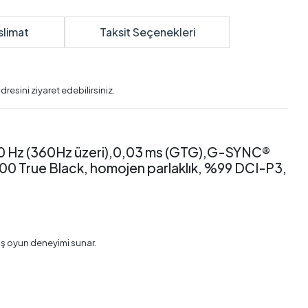
slimat
Taksit Seçenekleri
dresini ziyaret edebilirsiniz.
0 Hz (360Hz üzeri),0,03 ms (GTG),G-SYNC®
0 True Black, homojen parlaklık, %99 DCI-P3,
miş oyun deneyimi sunar.