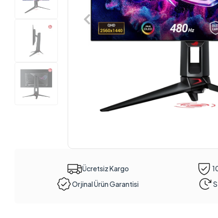
Ücretsiz Kargo
1
Orjinal Ürün Garantisi
S