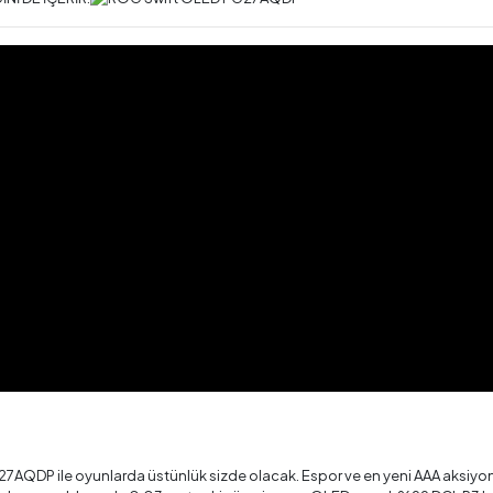
QDP ile oyunlarda üstünlük sizde olacak. Espor ve en yeni AAA aksiyon o