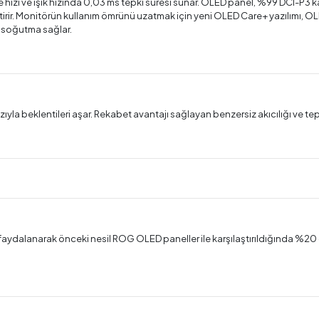
 hızı ve ışık hızında 0,03 ms tepki süresi sunar. OLED panel, %99 DCI-P3 k
irir. Monitörün kullanım ömrünü uzatmak için yeni OLED Care+ yazılımı, OLED
 soğutma sağlar.
 beklentileri aşar. Rekabet avantajı sağlayan benzersiz akıcılığı ve tep
k faydalanarak önceki nesil ROG OLED paneller ile karşılaştırıldığında 