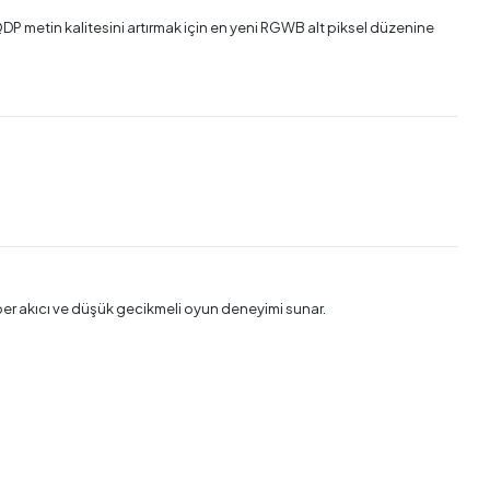
QDP metin kalitesini artırmak için en yeni RGWB alt piksel düzenine
üper akıcı ve düşük gecikmeli oyun deneyimi sunar.