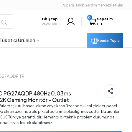
Sipariş Takibi
Yardım Merkezi
İletişim
0
Giriş Yap
Sepetim
veya Üye Ol
0 TL
Tüketici Ürünleri
Kendin Topla
PG27AQDP TR
ED PG27AQDP 480Hz 0.03ms
2K Gaming Monitör - Outlet
lerde; kutu hasarı, ekran veya kasa üzerinde kılcal çizikler, panel
ya ekran üzerinde ölü piksel bulunma olasılığı mevcuttur. Bu ürünler
l ASUS Türkiye garantilidir. Herhangi bir teknik problem durumunda
 onarım ve destek alabilirsiniz.