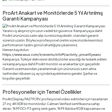
ProArt Anakart ve Monitörlerde 5 Yıl Artırılmış
Garanti Kampanyası
Yaratıcı iş akışınız için uzun vadeli bir güvence. Kampanyaya dahil
ProArt ürününüzü satın alıp ücretsiz kaydedin, standart garanti
sürenizi uzatın. Böylece profesyonel üretim sürecinizde kesintisiz
performansın tadını gönül rahatlığıyla çıkarırsınız.
Hemen kaydolun:
https://www.asus.com/tr/events/infoM/activity_proart5years/
Kampanya, Türkiye’deki resmi distribütörler aracılığı ile tedarik edilen
ve kampanyaya dahil ProArt monitör ve anakartlar için geçerlidir.
Garanti uzatmasından yararlanmak için ürününüzü satın alma
tarihinden itibaren üç ay içinde kaydetmeniz gerekir. Şartlar ve
koşullar geçerlidir.
Profesyoneller için Temel Özellikler
ProArt Display PA279CRV, profesyonel video editörleri için tasarlanan
27 inç 4K HDR bir monitördür. Calman Verified sertifikasına sahip
ekran, %99 DCI-P3 geniş renk gamı, %99 Adobe RGB kapsaması ve