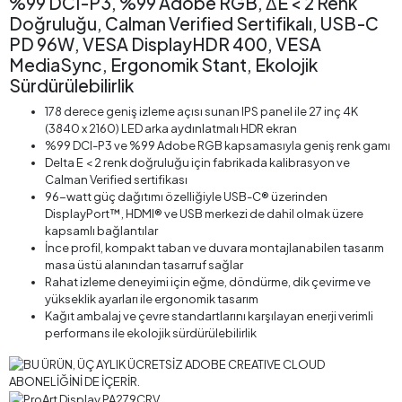
%99 DCI-P3, %99 Adobe RGB, ΔE < 2 Renk
Doğruluğu, Calman Verified Sertifikalı, USB-C
PD 96W, VESA DisplayHDR 400, VESA
MediaSync, Ergonomik Stant, Ekolojik
Sürdürülebilirlik
178 derece geniş izleme açısı sunan IPS panel ile 27 inç 4K
(3840 x 2160) LED arka aydınlatmalı HDR ekran
%99 DCI-P3 ve %99 Adobe RGB kapsamasıyla geniş renk gamı
Delta E < 2 renk doğruluğu için fabrikada kalibrasyon ve
Calman Verified sertifikası
96-watt güç dağıtımı özelliğiyle USB-C® üzerinden
DisplayPort™, HDMI® ve USB merkezi de dahil olmak üzere
kapsamlı bağlantılar
İnce profil, kompakt taban ve duvara montajlanabilen tasarım
masa üstü alanından tasarruf sağlar
Rahat izleme deneyimi için eğme, döndürme, dik çevirme ve
yükseklik ayarları ile ergonomik tasarım
Kağıt ambalaj ve çevre standartlarını karşılayan enerji verimli
performans ile ekolojik sürdürülebilirlik