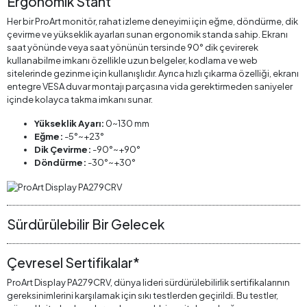
Ergonomik Stant
Her bir ProArt monitör, rahat izleme deneyimi için eğme, döndürme, dik
çevirme ve yükseklik ayarları sunan ergonomik standa sahip. Ekranı
saat yönünde veya saat yönünün tersinde 90° dik çevirerek
kullanabilme imkanı özellikle uzun belgeler, kodlama ve web
sitelerinde gezinme için kullanışlıdır. Ayrıca hızlı çıkarma özelliği, ekranı
entegre VESA duvar montajı parçasına vida gerektirmeden saniyeler
içinde kolayca takma imkanı sunar.
Yükseklik Ayarı:
0~130 mm
Eğme:
-5°~+23°
Dik Çevirme:
-90°~+90°
Döndürme:
-30°~+30°
Sürdürülebilir Bir Gelecek
Çevresel Sertifikalar*
ProArt Display PA279CRV, dünya lideri sürdürülebilirlik sertifikalarının
gereksinimlerini karşılamak için sıkı testlerden geçirildi. Bu testler,