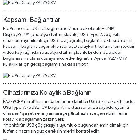
Kapsamlı Bağlantılar
ProArt monitör USB-C bağlantı noktasına ek olarak, HDMI®,
DisplayPort™ (papatya dizilimi işlevi ile), USB Type-A ve çeşitli
cihazlarla uyumluluk için USB-C aşağı akış bağlantı noktası da dahil
kapsamlı bağlantı seçenekleri sunar. DisplayPort, kullanıcıların tek bir
video kaynağından papatya dizilimi işlevi ile birden fazla ekran
bağlamasına olanak tanıyarak üretkenliği artırır. Ayrıca PA279CRV,
kulaklıklar için geçiş bağlantısına da sahiptir.
Cihazlarınıza Kolaylıkla Bağlanın
PA279CRV’nin alt kısımında bulunan dahili bir USB 3.2 merkezi bir adet
USB Type-A ve USB-C® bağlantı noktası sunar. Bu sayede, uyumlu
cihazları* şarj etmenin yanı sıra çeşitli cihazları ve çevre birimlerini
kolaylıkla bağlamanıza izin verir.
*Monitörün USB güç çıkışıyla uyumlu olduğundan emin olmak için
lütfen cihazınızın güç gereksinimlerini kontrol edin.