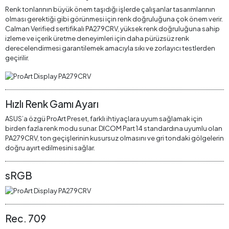
Renk tonlarının büyük önem taşıdığı işlerde çalışanlar tasarımlarının
olması gerektiği gibi görünmesi için renk doğruluğuna çok önem verir.
Calman Verified sertifikalı PA279CRV, yüksek renk doğruluğuna sahip
izleme ve içerik üretme deneyimleri için daha pürüzsüz renk
derecelendirmesi garantilemek amacıyla sıkı ve zorlayıcı testlerden
geçirilir.
Hızlı Renk Gamı Ayarı
ASUS’a özgü ProArt Preset, farklı ihtiyaçlara uyum sağlamak için
birden fazla renk modu sunar. DICOM Part 14 standardına uyumlu olan
PA279CRV, ton geçişlerinin kusursuz olmasını ve gri tondaki gölgelerin
doğru ayırt edilmesini sağlar.
sRGB
Rec. 709