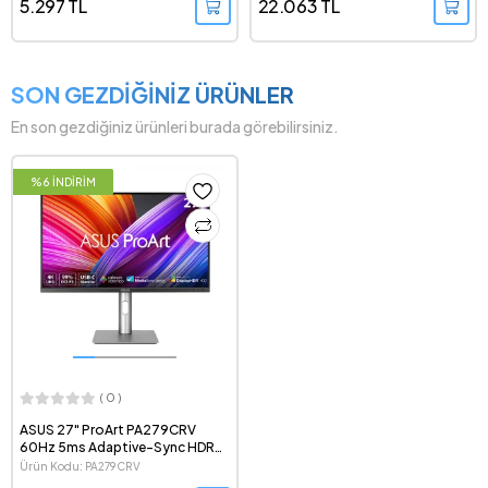
Dual Mode IPS LED Monitör
5.297 TL
22.063 TL
SON GEZDİĞİNİZ ÜRÜNLER
En son gezdiğiniz ürünleri burada görebilirsiniz.
%6 İNDİRİM
( 0 )
ASUS 27" ProArt PA279CRV
60Hz 5ms Adaptive-Sync HDR
2160p 4K IPS LED Profesyonel
Ürün Kodu: PA279CRV
Monitör