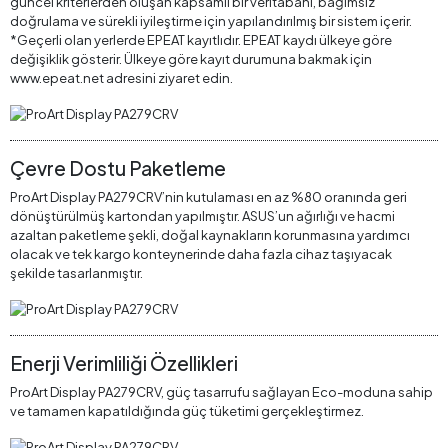
güncel kriterlerden oluşan kapsamlı bir veritabanı, bağımsız
doğrulama ve sürekli iyileştirme için yapılandırılmış bir sistem içerir.
*Geçerli olan yerlerde EPEAT kayıtlıdır. EPEAT kaydı ülkeye göre
değişiklik gösterir. Ülkeye göre kayıt durumuna bakmak için
www.epeat.net adresini ziyaret edin.
Çevre Dostu Paketleme
ProArt Display PA279CRV’nin kutulaması en az %80 oranında geri
dönüştürülmüş kartondan yapılmıştır. ASUS’un ağırlığı ve hacmi
azaltan paketleme şekli, doğal kaynakların korunmasına yardımcı
olacak ve tek kargo konteynerinde daha fazla cihaz taşıyacak
şekilde tasarlanmıştır.
Enerji Verimliliği Özellikleri
ProArt Display PA279CRV, güç tasarrufu sağlayan Eco-moduna sahip
ve tamamen kapatıldığında güç tüketimi gerçekleştirmez.