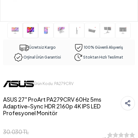
Ücretsiz Kargo
100% Güvenli Alışveriş
Orjinal Ürün Garantisi
Stoktan Hızlı Teslimat
Ürün Kodu: PA279CRV
ASUS 27" ProArt PA279CRV 60Hz 5ms
Adaptive-Sync HDR 2160p 4K IPS LED
Profesyonel Monitör
30.030 TL