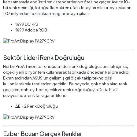
kapsamasıyla endüstri renk standartlarının ötesine geçer. Ayrıca 10-
bit renk derinliği, fotoğraflardaki en ufak detayları bile ortaya çıkaran
1,07 milyardan fazla ekran rengini ortaya çıkarır.
%99 DCI-P3
%99 Adobe RGB
Sektör Lideri Renk Doğruluğu
Her bir ProArt monitör, endüstri lideri renk doğruluğu sunmak için üç
ölçekli yeni bir yöntem kullanılarak fabrikada önceden kalibre edildi.
Ekran ardından ASUS’un gelişmiş gri ölçek takip teknolojisi
kullanılarak sıkı testlerden geçirildi. Bu sayede, çok daha akıcı renk
geçişleri, daha iyi homojenlik ve renk doğruluğuyla Delta E < 2
seviyesinde renk farkı garantilendi.
ΔE < 2 Renk Doğruluğu
Ezber Bozan Gerçek Renkler