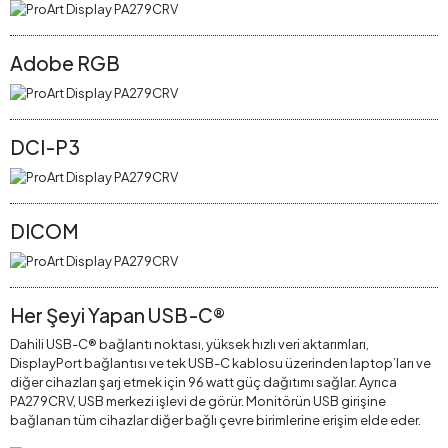
Adobe RGB
DCI-P3
DICOM
Her Şeyi Yapan USB-C®
Dahili USB-C® bağlantı noktası, yüksek hızlı veri aktarımları,
DisplayPort bağlantısı ve tek USB-C kablosu üzerinden laptop’ları ve
diğer cihazları şarj etmek için 96 watt güç dağıtımı sağlar. Ayrıca
PA279CRV, USB merkezi işlevi de görür. Monitörün USB girişine
bağlanan tüm cihazlar diğer bağlı çevre birimlerine erişim elde eder.