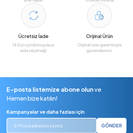
Ücretsiz İade
Orijinal Ürün
14 Gün içinde koşulsuz
Orijinal ürün garantisiyle
iade seçeneği.
güvendesiniz.
E-posta listemize abone olun
ve
Hemen bize katılın!
Kampanyalar ve daha fazlası için
GÖNDER