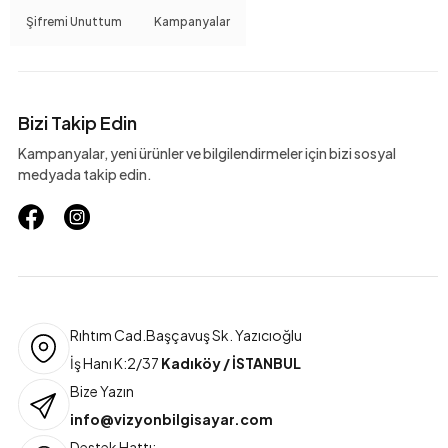
Şifremi Unuttum
Kampanyalar
Bizi Takip Edin
Kampanyalar, yeni ürünler ve bilgilendirmeler için bizi sosyal
medyada takip edin.
Rıhtım Cad.Başçavuş Sk. Yazıcıoğlu
İş Hanı K:2/37
Kadıköy / İSTANBUL
Bize Yazın
info@vizyonbilgisayar.com
Destek Hattı: