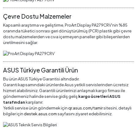
Çevre Dostu Malzemeler
Kapsamlı araştırma ve geliştirme, ProArt Display PA279CRV'nin %85
oranında tüketici sonrası geri dönüştürülmüş (PCR) plastik gibi çevre
dostu malzemelerden ve cıva içermeyen paneller gibi bileşenlerden
üretilmesini sağlar.
ASUS Türkiye Garantili Ürün
Bu ürün ASUS Türkiye Garantisi altındadır.
Garanti kapsamındaki ürünlerde Asus yetkili servislerinden ücretsiz
hizmet alabilirsiniz. Garantili ürünlerinizi anlaşmalı kargo firması ile
göndermeniz halinde servise gidiş geliş
kargo ücretleri ASUS
tarafından
karşılanır.
Yetkili servise ürün göndermek için
qr.asus.com/tamir
sitesini, detaylı
bilgiler için
destek.asus.com
sayfasını ziyaret edebilirsiniz.