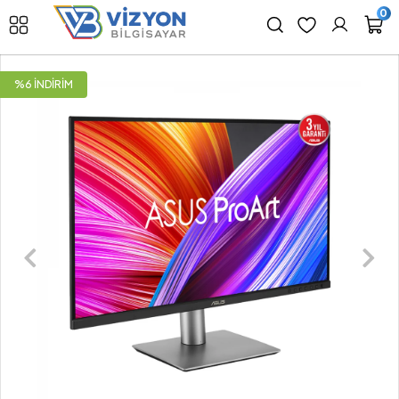
0
%6 İNDİRİM