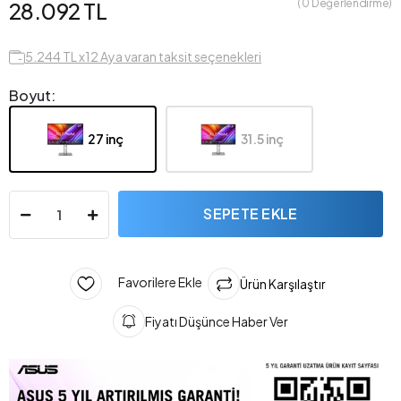
( 0 Değerlendirme)
28.092 TL
5.244 TL x12 Aya varan taksit seçenekleri
Boyut:
27 inç
31.5 inç
SEPETE EKLE
Favorilere Ekle
Ürün Karşılaştır
Fiyatı Düşünce Haber Ver