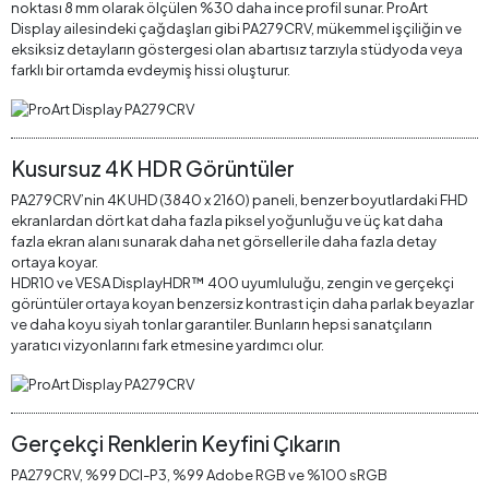
noktası 8 mm olarak ölçülen %30 daha ince profil sunar. ProArt
Display ailesindeki çağdaşları gibi PA279CRV, mükemmel işçiliğin ve
eksiksiz detayların göstergesi olan abartısız tarzıyla stüdyoda veya
farklı bir ortamda evdeymiş hissi oluşturur.
Kusursuz 4K HDR Görüntüler
PA279CRV’nin 4K UHD (3840 x 2160) paneli, benzer boyutlardaki FHD
ekranlardan dört kat daha fazla piksel yoğunluğu ve üç kat daha
fazla ekran alanı sunarak daha net görseller ile daha fazla detay
ortaya koyar.
HDR10 ve VESA DisplayHDR™ 400 uyumluluğu, zengin ve gerçekçi
görüntüler ortaya koyan benzersiz kontrast için daha parlak beyazlar
ve daha koyu siyah tonlar garantiler. Bunların hepsi sanatçıların
yaratıcı vizyonlarını fark etmesine yardımcı olur.
Gerçekçi Renklerin Keyfini Çıkarın
PA279CRV, %99 DCI-P3, %99 Adobe RGB ve %100 sRGB