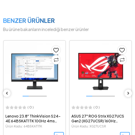
BENZER ÜRÜNLER
Bu ürüne bakanların incelediği benzer ürünler
( 0 )
( 0 )
Lenovo 23.8" ThinkVision S24-
ASUS 27" ROG Strix XG27UCS
4E 64B5KAT1TK 100Hz 4ms
Gen2 (XG27UCSR) 160Hz
1080p IPS LED Monitör
(324Hz-1080p) 0.3ms FreeSync
Ürün Kodu: 64B5KAT1TK
Ürün Kodu: XG27UCSR
Premium G-Sync HDR 2160p 4K