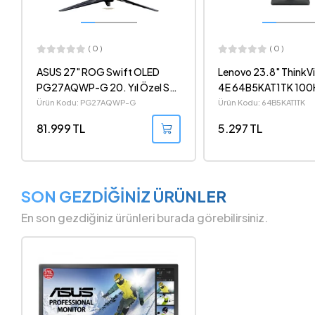
( 0 )
( 0 )
Lenovo 23.8" ThinkVision S24-
ASUS 27" ROG Stri
4E 64B5KAT1TK 100Hz 4ms
Gen2 (XG27UCSR) 
1080p IPS LED Monitör
(324Hz-1080p) 0.3
Ürün Kodu: 64B5KAT1TK
Ürün Kodu: XG27UCSR
FreeSync Premium 
5.297 TL
22.063 TL
HDR 2160p 4K Dual 
LED Monitör
SON GEZDİĞİNİZ ÜRÜNLER
En son gezdiğiniz ürünleri burada görebilirsiniz.