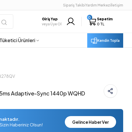
Sipariş Takibi
Yardım Merkezi
İletişim
0
Giriş Yap
Sepetim
veya Üye Ol
0 TL
Tüketici Ürünleri
Kendin Topla
PB278QV
 5ms Adaptive-Sync 1440p WQHD
maktadır.
Gelince Haber Ver
Sizin Haberiniz Olsun!