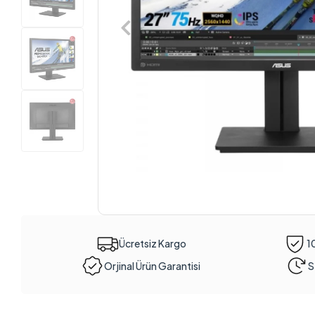
Ücretsiz Kargo
1
Orjinal Ürün Garantisi
S