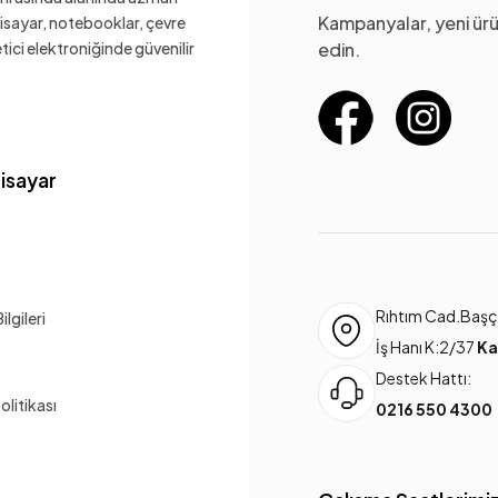
Kampanyalar, yeni ürü
gisayar, notebooklar, çevre
ketici elektroniğinde güvenilir
edin.
gisayar
Rıhtım Cad.Başça
lgileri
İş Hanı K:2/37
Ka
Destek Hattı:
Politikası
0216 550 4300