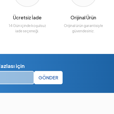
Ücretsiz İade
Orijinal Ürün
14 Gün içinde koşulsuz
Orijinal ürün garantisiyle
iade seçeneği.
güvendesiniz.
zlası için
GÖNDER