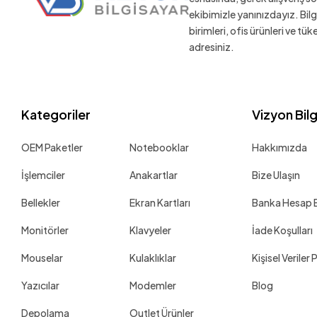
ekibimizle yanınızdayız. Bil
birimleri, ofis ürünleri ve tü
adresiniz.
Kategoriler
Vizyon Bil
OEM Paketler
Notebooklar
Hakkımızda
İşlemciler
Anakartlar
Bize Ulaşın
Bellekler
Ekran Kartları
Banka Hesap Bi
Monitörler
Klavyeler
İade Koşulları
Mouselar
Kulaklıklar
Kişisel Veriler 
Yazıcılar
Modemler
Blog
Depolama
Outlet Ürünler