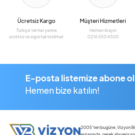
Ücretsiz Kargo
Müşteri Hizmetleri
Türkiye’nin her yerine
Hemen Arayın
ücretsiz ve sigortalı teslimat
0216 550 4300
E-posta listemize abone o
Hemen bize katılın!
2005'ten bugüne, Vizyon Bil
esnasında, gerek alışveriş 