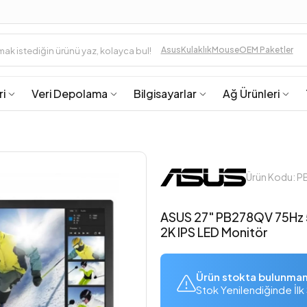
Asus
Kulaklık
Mouse
OEM Paketler
ri
Veri Depolama
Bilgisayarlar
Ağ Ürünleri
Ürün Kodu: 
ASUS 27" PB278QV 75Hz
2K IPS LED Monitör
Ürün stokta bulunma
Stok Yenilendiğinde İlk 