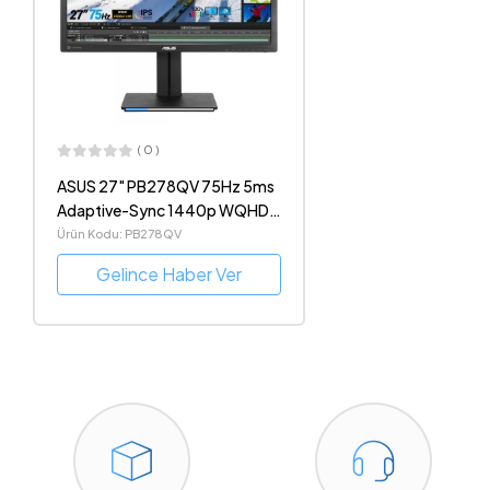
( 0 )
ASUS 27" PB278QV 75Hz 5ms
Adaptive-Sync 1440p WQHD
2K IPS LED Monitör
Ürün Kodu: PB278QV
Gelince Haber Ver