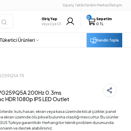
Sipariş Takibi
Yardım Merkezi
İletişim
0
Giriş Yap
Sepetim
veya Üye Ol
0 TL
Tüketici Ürünleri
Kendin Topla
VG259Q5A TR
 VG259Q5A 200Hz 0.3ms
c HDR 1080p IPS LED Outlet
lerde; kutu hasarı, ekran veya kasa üzerinde kılcal çizikler, panel
ya ekran üzerinde ölü piksel bulunma olasılığı mevcuttur. Bu ürünler
l ASUS Türkiye garantilidir. Herhangi bir teknik problem durumunda
 onarım ve destek alabilirsiniz.