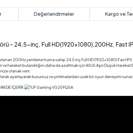
r
Değerlendirmeler
Kargo ve Te
ü – 24,5-inç, Full HD(1920x1080),200Hz, Fast IP
sarlanan 200Hz yenileme hızına sahip 24,5 inç Full HD (1920x1080) Fast IP
i ve hareket bulanıklığını daha da azaltmak için ASUS Aşırı Düşük Hareket 
ize olanak verir.
larak ayarlayarak kusursuz ve yırtılmalardan uzak bir oyun deneyimi sunar