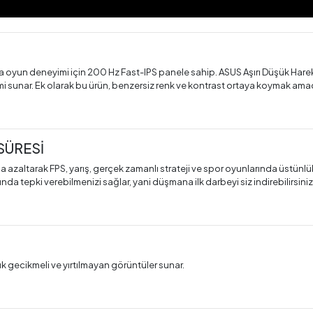
a oyun deneyimi için 200 Hz Fast-IPS panele sahip. ASUS Aşırı Düşük Ha
i sunar. Ek olarak bu ürün, benzersiz renk ve kontrast ortaya koymak am
 SÜRESİ
azaltarak FPS, yarış, gerçek zamanlı strateji ve spor oyunlarında üstünlük
 tepki verebilmenizi sağlar, yani düşmana ilk darbeyi siz indirebilirsiniz
 gecikmeli ve yırtılmayan görüntüler sunar.