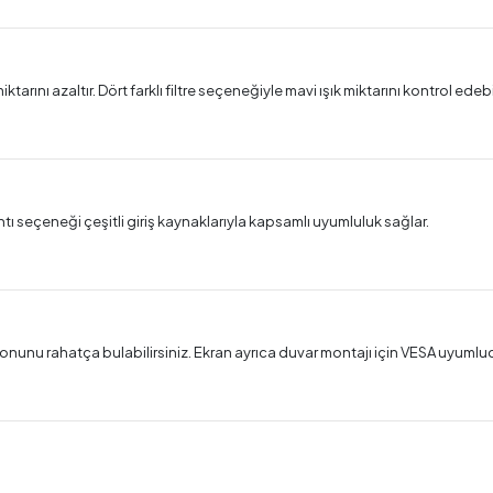
tarını azaltır. Dört farklı filtre seçeneğiyle mavi ışık miktarını kontrol edebil
ntı seçeneği çeşitli giriş kaynaklarıyla kapsamlı uyumluluk sağlar.
onunu rahatça bulabilirsiniz. Ekran ayrıca duvar montajı için VESA uyumlud