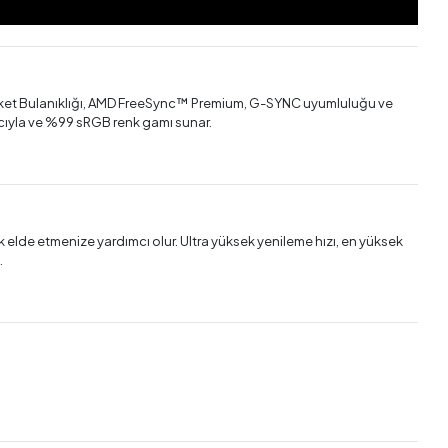
reket Bulanıklığı, AMD FreeSync™ Premium, G-SYNC uyumluluğu ve
acıyla ve %99 sRGB renk gamı sunar.
 elde etmenize yardımcı olur. Ultra yüksek yenileme hızı, en yüksek
.