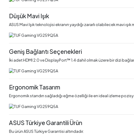
Düşük Mavi Işık
ASUS Mavi Işık teknolojisi ekranın yaydığı zararlı olabilecek mavi ışık mik
Geniş Bağlantı Seçenekleri
İki adet HDMI 2.0 ve DisplayPort™ 1.4 dahil olmak üzere bir dizi bağla
Ergonomik Tasarım
Ergonomik standın sağladığı eğme özelliği ile en ideal izleme pozisy
ASUS Türkiye Garantili Ürün
Bu ürün ASUS Türkiye Garantisi altındadır.