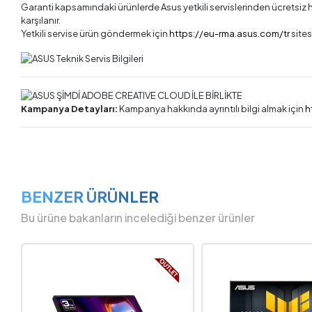
Garanti kapsamındaki ürünlerde Asus yetkili servislerinden ücretsiz hiz
karşılanır.
Yetkili servise ürün göndermek için
https://eu-rma.asus.com/tr
sitesi
Kampanya Detayları:
Kampanya hakkında ayrıntılı bilgi almak için
h
BENZER ÜRÜNLER
Bu ürüne bakanların incelediği benzer ürünler