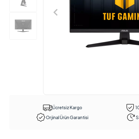
Ücretsiz Kargo
1
Orjinal Ürün Garantisi
S