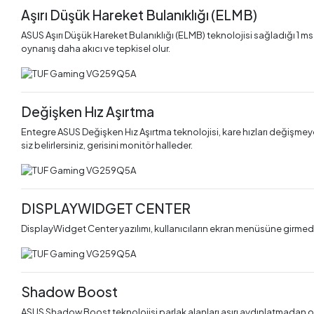
Aşırı Düşük Hareket Bulanıklığı (ELMB)
ASUS Aşırı Düşük Hareket Bulanıklığı (ELMB) teknolojisi sağladığı 1 ms
oynanış daha akıcı ve tepkisel olur.
Değişken Hız Aşırtma
Entegre ASUS Değişken Hız Aşırtma teknolojisi, kare hızları değişme
siz belirlersiniz, gerisini monitör halleder.
DISPLAYWIDGET CENTER
DisplayWidget Center yazılımı, kullanıcıların ekran menüsüne girmede
Shadow Boost
ASUS Shadow Boost teknolojisi parlak alanları aşırı aydınlatmadan o