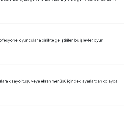
esyonel oyuncularla birlikte geliştirilen bu işlevler, oyun
rlara kısayol tuşu veya ekran menüsü içindeki ayarlardan kolayca