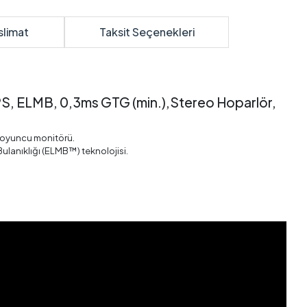
slimat
Taksit Seçenekleri
S, ELMB, 0,3ms GTG (min.),Stereo Hoparlör,
S oyuncu monitörü.
Bulanıklığı (ELMB™) teknolojisi.
.