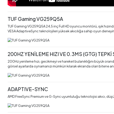
TUF Gaming VG259Q5A
TUF Gaming VG259Q5A 24,5 inç Full HD oyuncu monitörü, ışık hızınd
VESA AdaptiveSync teknolojileri yüksek akıcılığa sahip oyun deneyim
200HZ YENİLEME HIZI VE 0.3MS (GTG) TEPKİ
200Hz yenileme hızı, gecikmeyi ve hareket bulanıklığını büyük oranda 
görsel ayarlarda oynamanızı mümkün kılarak ekranda olan bitene anında
ADAPTIVE-SYNC
AMD FreeSync Premium ve G-Sync uyumluluğu teknolojisi akıcı, düşük