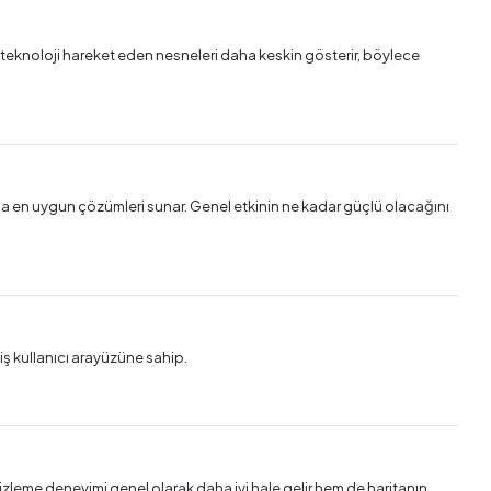
 Bu teknoloji hareket eden nesneleri daha keskin gösterir, böylece
da en uygun çözümleri sunar. Genel etkinin ne kadar güçlü olacağını
iş kullanıcı arayüzüne sahip.
zleme deneyimi genel olarak daha iyi hale gelir hem de haritanın