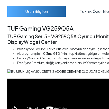
Ürün Bilgileri
Teknik Özellikle
TUF Gaming VG259Q5A
TUF Gaming Seri 5 - VG259Q5A Oyuncu Monitör
DisplayWidget Center
Profesyonel oyuncular ve etkileyici bir oyun deneyimi için ta
Akıcı oynanış için 0,3ms GTG (min.) tepki süresi, gölgelenmeler
DisplayWidget Center, monitör ayarlarını mouse ile değiştirmen
FreeSync Premium, değişken yenileme hızını (VRR) varsayılan o