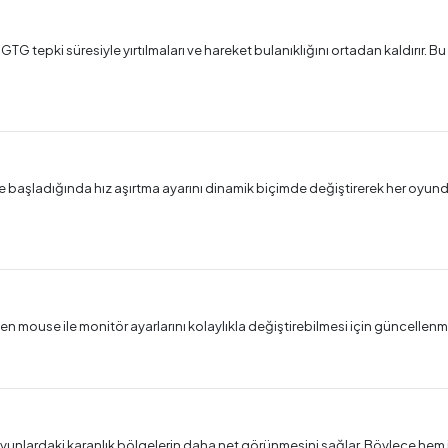
 GTG tepki süresiyle yırtılmaları ve hareket bulanıklığını ortadan kaldırır.
ye başladığında hız aşırtma ayarını dinamik biçimde değiştirerek her oyun
n mouse ile monitör ayarlarını kolaylıkla değiştirebilmesi için güncellenm
yunlardaki karanlık bölgelerin daha net görünmesini sağlar. Böylece hem i