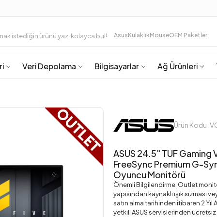
Asus
Kulaklık
Mouse
OEM Paketler
ri
Veri Depolama
Bilgisayarlar
Ağ Ürünleri
Ürün Kodu: 
ASUS 24.5" TUF Gaming
FreeSync Premium G-Syn
Oyuncu Monitörü
Önemli Bilgilendirme: Outlet monitör
yapısından kaynaklı ışık sızması ve
satın alma tarihinden itibaren 2 Yı
yetkili ASUS servislerinden ücretsiz