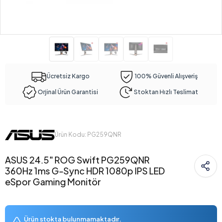
Ücretsiz Kargo
100% Güvenli Alışveriş
Orjinal Ürün Garantisi
Stoktan Hızlı Teslimat
Ürün Kodu: PG259QNR
ASUS 24.5" ROG Swift PG259QNR
360Hz 1ms G-Sync HDR 1080p IPS LED
eSpor Gaming Monitör
Ürün stokta bulunmamaktadır.