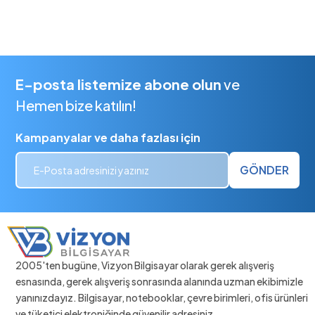
E-posta listemize abone olun
ve
Hemen bize katılın!
Kampanyalar ve daha fazlası için
GÖNDER
2005'ten bugüne, Vizyon Bilgisayar olarak gerek alışveriş
esnasında, gerek alışveriş sonrasında alanında uzman ekibimizle
yanınızdayız. Bilgisayar, notebooklar, çevre birimleri, ofis ürünleri
ve tüketici elektroniğinde güvenilir adresiniz.