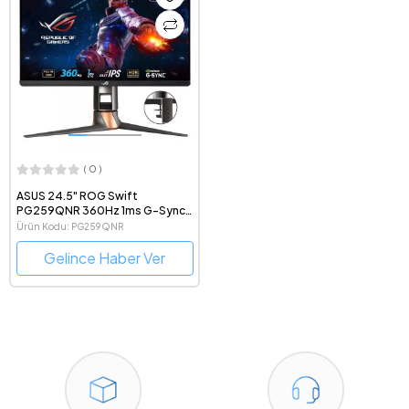
( 0 )
ASUS 24.5" ROG Swift
PG259QNR 360Hz 1ms G-Sync
HDR 1080p IPS LED eSpor
Ürün Kodu: PG259QNR
Gaming Monitör
Gelince Haber Ver