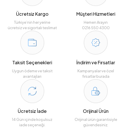
Ücretsiz Kargo
Müşteri Hizmetleri
Türkiye’nin her yerine
Hemen Arayın
ücretsiz ve sigortalı teslimat
0216 550 4300
Taksit Seçenekleri
İndirim ve Fırsatlar
Uygun ödeme ve taksit
Kampanyalar ve özel
avantajları
fırsatlar burada
Ücretsiz İade
Orijinal Ürün
14 Gün içinde koşulsuz
Orijinal ürün garantisiyle
iade seçeneği.
güvendesiniz.