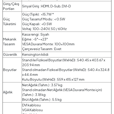
Giriş/Çıkış
Sinyal Giriş : HDMI, D-Sub, DVI-D
Portları
Güç (Tipik) : <15.7W *
Güç
Güç Tasarruf Modu : < 0.5W
Tüketimi
Güç Kapalı : <0.5W
Voltaj : 100-240V, 50 / 60Hz
Kasa rengi : Siyah
Mekanik
Eğme : -5°~+23°
Tasarım
VESA Duvara Monte : 100x100mm
Çerçevesiz Tasarım : Evet
Güvenlik
Kensington kilidi
Stand ile Fiziksel Boyutlar (WxHxD) : 540.45 x 403.67 x
203.94 mm
Boyutlar
Stand olmadan Fiziksel Boyutlar (WxHxD) : 540.4 x 324.8
x 44.4 mm
Kutu Boyutu (WxHxD) : 559 x 415 x 127 mm
Net Ağırlık (Tahm.) : 3.57 kg
Stand olmadan Net Ağırlık (VESA Duvara Monte için)
Ağırlık
(Tahm.) : 3.18 kg
Brüt Ağırlık (Tahm.) : 5.5 kg
DVI kablosu
VGA Kablosu