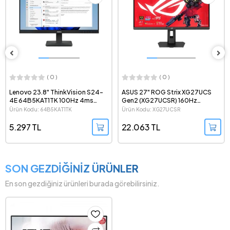
( 0 )
( 0 )
Lenovo 23.8" ThinkVision S24-
ASUS 27" ROG Strix XG27UCS
4E 64B5KAT1TK 100Hz 4ms
Gen2 (XG27UCSR) 160Hz
1080p IPS LED Monitör
(324Hz-1080p) 0.3ms FreeSync
Ürün Kodu: 64B5KAT1TK
Ürün Kodu: XG27UCSR
Premium G-Sync HDR 2160p 4K
Dual Mode IPS LED Monitör
5.297 TL
22.063 TL
SON GEZDİĞİNİZ ÜRÜNLER
En son gezdiğiniz ürünleri burada görebilirsiniz.