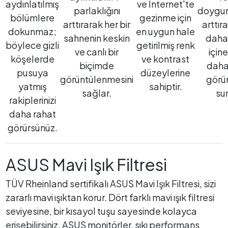
aydınlatılmış
ve İnternet'te
parlaklığını
doygu
bölümlere
gezinme için
arttırarak her bir
arttıra
dokunmaz;
en uygun hale
sahnenin keskin
daha
böylece gizli
getirilmiş renk
ve canlı bir
için
köşelerde
ve kontrast
biçimde
daha
pusuya
düzeylerine
görüntülenmesini
görü
yatmış
sahiptir.
sağlar.
su
rakiplerinizi
daha rahat
görürsünüz.
ASUS Mavi Işık Filtresi
TÜV Rheinland sertifikalı ASUS Mavi Işık Filtresi, sizi
zararlı mavi ışıktan korur. Dört farklı mavi ışık filtresi
seviyesine, bir kısayol tuşu sayesinde kolayca
erişebilirsiniz. ASUS monitörler, sıkı performans