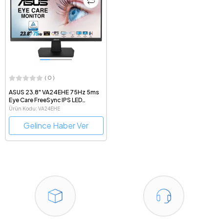
( 0 )
ASUS 23.8" VA24EHE 75Hz 5ms
Eye Care FreeSync IPS LED
Monitör
Ürün Kodu: VA24EHE
Gelince Haber Ver