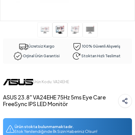
Ücretsiz Kargo
100% Güvenli Alışveriş
Orjinal Ürün Garantisi
Stoktan Hızlı Teslimat
Ürün Kodu: VA24EHE
ASUS 23.8" VA24EHE 75Hz 5ms Eye Care
FreeSync IPS LED Monitör
Ürün stokta bulunmamaktadır.
Stok Yenilendiğinde İlk Sizin Haberiniz Olsun!