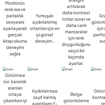
Monitörün
arttırarak
renk ısısı ve
daha kontrast
parlaklık
Yumuşak
Gr
tonlar sunar ve
seviyesini
aydınlatılmış
görün
daha canlı
ayarlayarak
ortamlar için en
için 
manzaralar
gerçek
iyi görsel
perfo
için renk
kitap okuma
deneyim..
su
doygunluğunu
deneyimi
seçici bir
sağla
biçimde
ayarlar.
Görülmesi
zor, karanlık
alanları
Aydınlatması
Görü
ortaya
Belge
zayıf kalmış
kontra
çıkarırken iyi
görüntüleme
ayrıntıların Y-
r