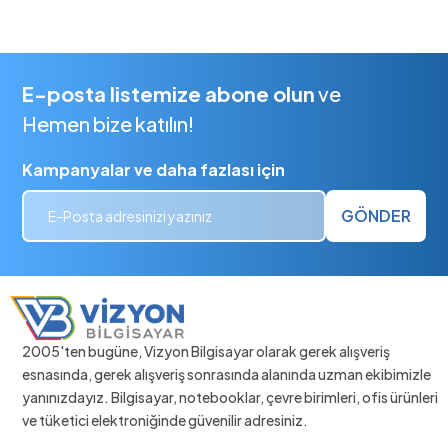
E-posta listemize abone olun
ve
Hemen bize katılın!
Kampanyalar ve daha fazlası için
GÖNDER
2005'ten bugüne, Vizyon Bilgisayar olarak gerek alışveriş
esnasında, gerek alışveriş sonrasında alanında uzman ekibimizle
yanınızdayız. Bilgisayar, notebooklar, çevre birimleri, ofis ürünleri
ve tüketici elektroniğinde güvenilir adresiniz.