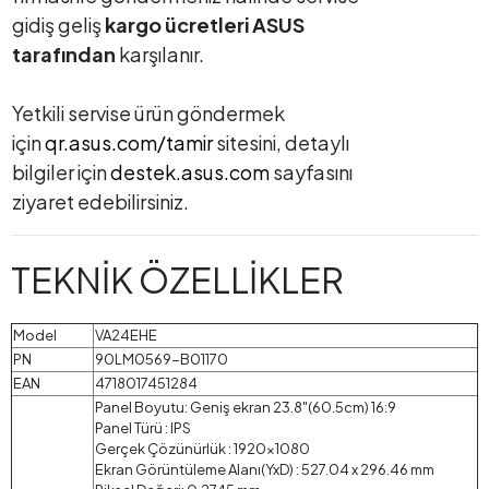
gidiş geliş
kargo ücretleri ASUS
tarafından
karşılanır.
Yetkili servise ürün göndermek
için
qr.asus.com/tamir
sitesini, detaylı
bilgiler için
destek.asus.com
sayfasını
ziyaret edebilirsiniz.
TEKNİK ÖZELLİKLER
Model
VA24EHE
PN
90LM0569-B01170
EAN
4718017451284
Panel Boyutu: Geniş ekran 23.8"(60.5cm) 16:9
Panel Türü : IPS
Gerçek Çözünürlük : 1920x1080
Ekran Görüntüleme Alanı(YxD) : 527.04 x 296.46 mm