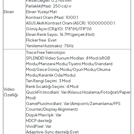
Piksel Değeri: 0.2745 mm
Parlaklık(Max) : 250 cd/㎡
Ekran
Ekran Yüzeyi Mat
Kontrast Oranı (Max) : 1000:1
ASUS Akıllı Kontrast Oranı (ASCR) : 100000000:1
Görüş Açısı (CR≧10) : 178°(H)/178°(V)
Ekran Renk Sayısı : 16.7M (gerçek 8 bit)
Flicker free : Evet
Yenileme Hızı(maks) : 75Hz
Trace Free Teknolojisi
SPLENDID Video Sunum Modları : 8 Mod (sRGB
Modu/Manzara Modu/Tiyatro Modu/Standard
Mod/Gece Görüş Modu/Oyun Modu/Okuma
Modu/Karanlık Oda Modu)
Ten Rengi Seçimi : 3 Mod
Renk Sıcaklığı Seçimi : 4 Mod
Video
QuickFit (modları) : Var (Kılavuz Hizalama/Fotoğraf/Paper
Özelliği
Mod)
GamePlus(modları) : Var (Aimpoint/Zamanlama/FPS
Counter/Display Alignment)
Düşük Mavi Işık : Var
HDCP desteği
VividPixel : Var
Adaptive-Sync desteği:Evet