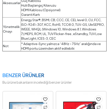
Güç Kablosu
Aksesuarlar
Hızlı Başlangıç Kılavuzu
HDMI Kablosu (Opsiyonel)
Garanti Kartı
Energy Star®, BSMI, CB, CCC, CE, CEL level 0, CU, FCC,
ISO-9241-307, KCC, RoHS, TCO8.0, TUV-GS, UkrSEPRO,
Yönetmelik
WEEE, WHQL (Windows 10, Windows 8.1, Windows
Onayı
7),MEPS, RCM, UL, TUV Flicker-free , eStandby, TUV Low
Blue Light, ICES-3, CEC
* Adaptive-Sync yalnızca “48Hz ~ 75Hz” aralığında ve
Not
HDMI portu üzerinden aktif edilebilir.
BENZER ÜRÜNLER
Bu ürüne bakanların incelediği benzer ürünler