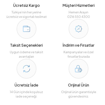
Ücretsiz Kargo
Müşteri Hizmetleri
Türkiye’nin her yerine
Hemen Arayın
ücretsiz ve sigortalı teslimat
0216 550 4300
Taksit Seçenekleri
İndirim ve Fırsatlar
Uygun ödeme ve taksit
Kampanyalar ve özel
avantajları
fırsatlar burada
Ücretsiz İade
Orijinal Ürün
14 Gün içinde koşulsuz
Orijinal ürün garantisiyle
iade seçeneği.
güvendesiniz.