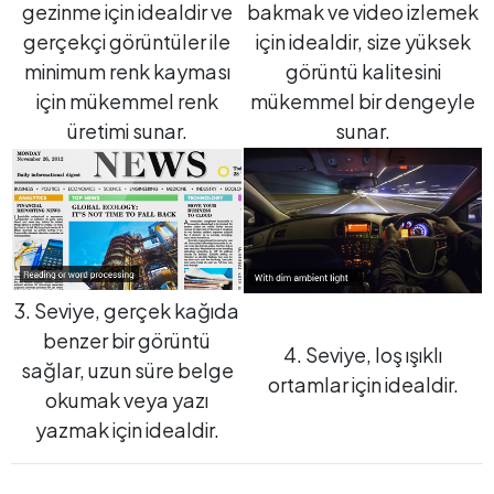
gezinme için idealdir ve
bakmak ve video izlemek
gerçekçi görüntüler ile
için idealdir, size yüksek
minimum renk kayması
görüntü kalitesini
için mükemmel renk
mükemmel bir dengeyle
üretimi sunar.
sunar.
3. Seviye, gerçek kağıda
benzer bir görüntü
4. Seviye, loş ışıklı
sağlar, uzun süre belge
ortamlar için idealdir.
okumak veya yazı
yazmak için idealdir.