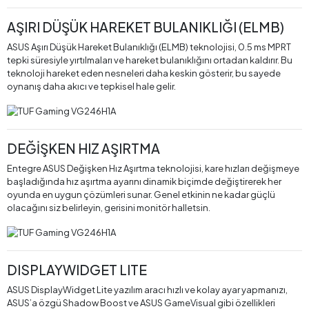
AŞIRI DÜŞÜK HAREKET BULANIKLIĞI (ELMB)
ASUS Aşırı Düşük Hareket Bulanıklığı (ELMB) teknolojisi, 0.5 ms MPRT
tepki süresiyle yırtılmaları ve hareket bulanıklığını ortadan kaldırır. Bu
teknoloji hareket eden nesneleri daha keskin gösterir, bu sayede
oynanış daha akıcı ve tepkisel hale gelir.
DEĞİŞKEN HIZ AŞIRTMA
Entegre ASUS Değişken Hız Aşırtma teknolojisi, kare hızları değişmeye
başladığında hız aşırtma ayarını dinamik biçimde değiştirerek her
oyunda en uygun çözümleri sunar. Genel etkinin ne kadar güçlü
olacağını siz belirleyin, gerisini monitör halletsin.
DISPLAYWIDGET LITE
ASUS DisplayWidget Lite yazılım aracı hızlı ve kolay ayar yapmanızı,
ASUS’a özgü Shadow Boost ve ASUS GameVisual gibi özellikleri