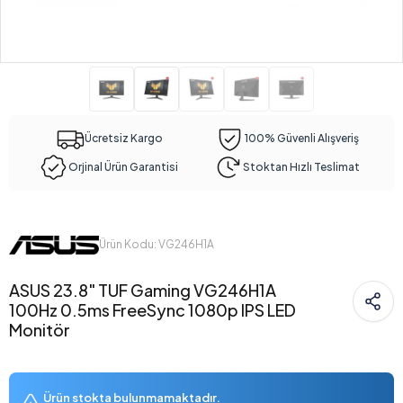
Ücretsiz Kargo
100% Güvenli Alışveriş
Orjinal Ürün Garantisi
Stoktan Hızlı Teslimat
Ürün Kodu: VG246H1A
ASUS 23.8" TUF Gaming VG246H1A
100Hz 0.5ms FreeSync 1080p IPS LED
Monitör
Ürün stokta bulunmamaktadır.