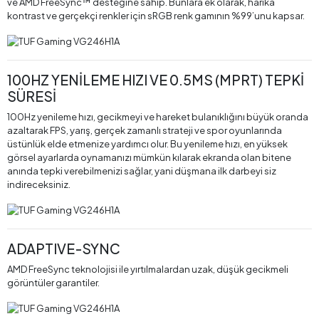
ve AMD FreeSync™ desteğine sahip. Bunlara ek olarak, harika
kontrast ve gerçekçi renkler için sRGB renk gamının %99’unu kapsar.
100HZ YENİLEME HIZI VE 0.5MS (MPRT) TEPKİ
SÜRESİ
100Hz yenileme hızı, gecikmeyi ve hareket bulanıklığını büyük oranda
azaltarak FPS, yarış, gerçek zamanlı strateji ve spor oyunlarında
üstünlük elde etmenize yardımcı olur. Bu yenileme hızı, en yüksek
görsel ayarlarda oynamanızı mümkün kılarak ekranda olan bitene
anında tepki verebilmenizi sağlar, yani düşmana ilk darbeyi siz
indireceksiniz.
ADAPTIVE-SYNC
AMD FreeSync teknolojisi ile yırtılmalardan uzak, düşük gecikmeli
görüntüler garantiler.