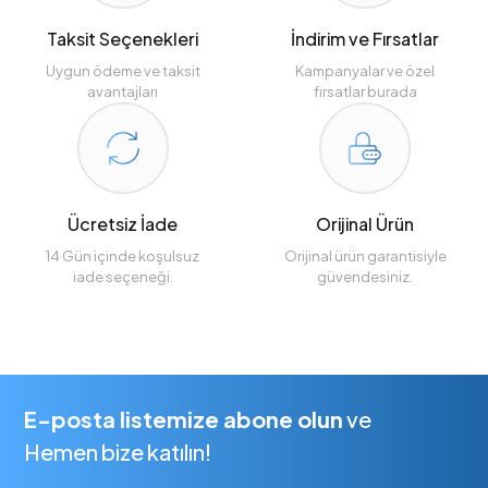
Taksit Seçenekleri
İndirim ve Fırsatlar
Uygun ödeme ve taksit
Kampanyalar ve özel
avantajları
fırsatlar burada
Ücretsiz İade
Orijinal Ürün
14 Gün içinde koşulsuz
Orijinal ürün garantisiyle
iade seçeneği.
güvendesiniz.
E-posta listemize abone olun
ve
Hemen bize katılın!