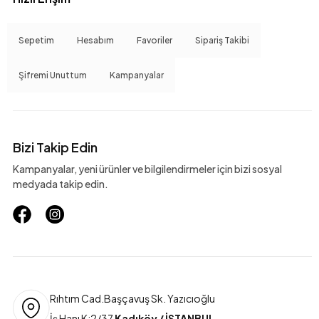
Sepetim
Hesabım
Favoriler
Sipariş Takibi
Şifremi Unuttum
Kampanyalar
Bizi Takip Edin
Kampanyalar, yeni ürünler ve bilgilendirmeler için bizi sosyal
medyada takip edin.
Rıhtım Cad.Başçavuş Sk. Yazıcıoğlu
İş Hanı K:2/37
Kadıköy / İSTANBUL