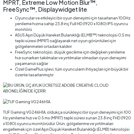
MPRT, Extreme Low Motion Blur™,
FreeSync™, Displaywidget lite
Oyuncular ve etkileyici bir oyun deneyimi için tasarlanan 100Hz
yenileme hızına sahip 23,8 inç Full HD (1920 x 1080) IPS oyuncu
monitörü
ASUS Aşırı Düşük Hareket Bulanıklığı (ELMB™) teknolojisi 0,5 ms
tepki süresi (MPRT) sağlayarak net oyun görüntüleri için
gölgelenmeleri ortadan kaldırır
FreeSync teknolojisi, düşük gecikme için değişken yenileme
hızı sunarken takılmalar ve yırtılmalar olmadan oyun deneyimi
yaşamanızı sağlar
Özel GamePlus işlevi, tüm oyuncuların ihtiyaçları için büyük bir
özenle tasarlanmıştır
TUF Gaming VG246H1A, oldukça sürükleyici bir oyun deneyimi için 100
Hz yenileme hızı ve 0.5 ms (MPRT) tepki süresi sunan 23.8 inç FHD (1920
x 1080) oyuncu monitörüdür. Ürün, gölgelenme ve yırtılmaları
engellemek için özel Aşırı Düşük Hareket Bulanıklığı (ELMB) teknolojisi