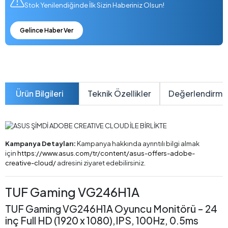
Stok Yenilendiğinde İlk Sizin Haberiniz Olsun!
Gelince Haber Ver
Ürün Bilgileri
Teknik Özellikler
Değerlendirme
Kampanya Detayları:
Kampanya hakkında ayrıntılı bilgi almak
için
https://www.asus.com/tr/content/asus-offers-adobe-
creative-cloud/
adresini ziyaret edebilirsiniz.
TUF Gaming VG246H1A
TUF Gaming VG246H1A Oyuncu Monitörü – 24
inç Full HD (1920 x 1080),IPS, 100Hz, 0.5ms