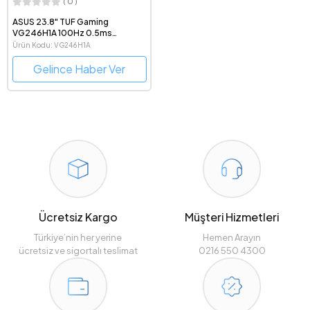
( 0 )
ASUS 23.8" TUF Gaming
VG246H1A 100Hz 0.5ms
FreeSync 1080p IPS LED Monitör
Ürün Kodu: VG246H1A
Gelince Haber Ver
Ücretsiz Kargo
Müşteri Hizmetleri
Türkiye’nin her yerine
Hemen Arayın
ücretsiz ve sigortalı teslimat
0216 550 4300