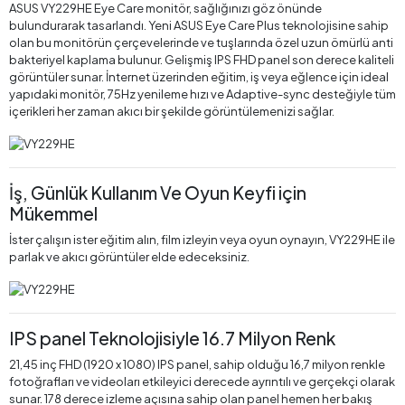
ASUS VY229HE Eye Care monitör, sağlığınızı göz önünde
bulundurarak tasarlandı. Yeni ASUS Eye Care Plus teknolojisine sahip
olan bu monitörün çerçevelerinde ve tuşlarında özel uzun ömürlü anti
bakteriyel kaplama bulunur. Gelişmiş IPS FHD panel son derece kaliteli
görüntüler sunar. İnternet üzerinden eğitim, iş veya eğlence için ideal
yapıdaki monitör, 75Hz yenileme hızı ve Adaptive-sync desteğiyle tüm
içerikleri her zaman akıcı bir şekilde görüntülemenizi sağlar.
İş, Günlük Kullanım Ve Oyun Keyfi için
Mükemmel
İster çalışın ister eğitim alın, film izleyin veya oyun oynayın, VY229HE ile
parlak ve akıcı görüntüler elde edeceksiniz.
IPS panel Teknolojisiyle 16.7 Milyon Renk
21,45 inç FHD (1920 x 1080) IPS panel, sahip olduğu 16,7 milyon renkle
fotoğrafları ve videoları etkileyici derecede ayrıntılı ve gerçekçi olarak
sunar. 178 derece izleme açısına sahip olan panel hemen her bakış