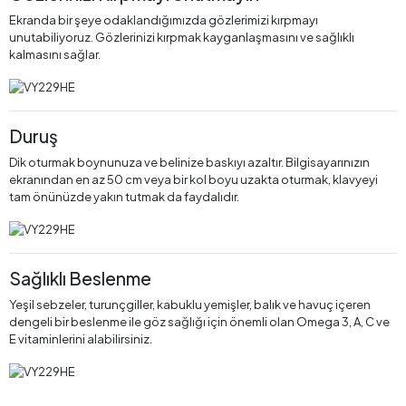
Ekranda bir şeye odaklandığımızda gözlerimizi kırpmayı
unutabiliyoruz. Gözlerinizi kırpmak kayganlaşmasını ve sağlıklı
kalmasını sağlar.
Duruş
Dik oturmak boynunuza ve belinize baskıyı azaltır. Bilgisayarınızın
ekranından en az 50 cm veya bir kol boyu uzakta oturmak, klavyeyi
tam önünüzde yakın tutmak da faydalıdır.
Sağlıklı Beslenme
Yeşil sebzeler, turunçgiller, kabuklu yemişler, balık ve havuç içeren
dengeli bir beslenme ile göz sağlığı için önemli olan Omega 3, A, C ve
E vitaminlerini alabilirsiniz.