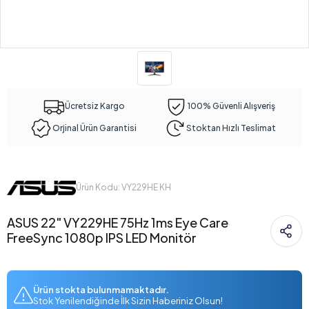
Ücretsiz Kargo
100% Güvenli Alışveriş
Orjinal Ürün Garantisi
Stoktan Hızlı Teslimat
Ürün Kodu: VY229HE KH
ASUS 22" VY229HE 75Hz 1ms Eye Care
FreeSync 1080p IPS LED Monitör
Ürün stokta bulunmamaktadır.
Stok Yenilendiğinde İlk Sizin Haberiniz Olsun!