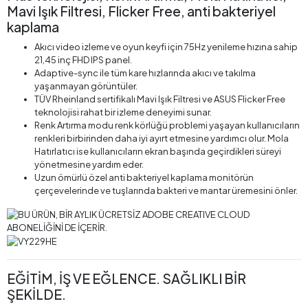
Mavi Işık Filtresi, Flicker Free, anti bakteriyel
kaplama
Akıcı video izleme ve oyun keyfi için 75Hz yenileme hızına sahip
21,45 inç FHD IPS panel.
Adaptive-sync ile tüm kare hızlarında akıcı ve takılma
yaşanmayan görüntüler.
TÜV Rheinland sertifikalı Mavi Işık Filtresi ve ASUS Flicker Free
teknolojisi rahat bir izleme deneyimi sunar.
Renk Artırma modu renk körlüğü problemi yaşayan kullanıcıların
renkleri birbirinden daha iyi ayırt etmesine yardımcı olur. Mola
Hatırlatıcı ise kullanıcıların ekran başında geçirdikleri süreyi
yönetmesine yardım eder.
Uzun ömürlü özel anti bakteriyel kaplama monitörün
çerçevelerinde ve tuşlarında bakteri ve mantar üremesini önler.
EĞİTİM, İŞ VE EĞLENCE. SAĞLIKLI BİR
ŞEKİLDE.