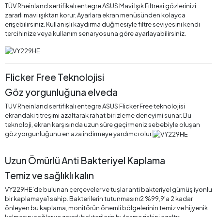
TÜV Rheinland sertifikalı entegre ASUS Mavi Işık Filtresi gözlerinizi
zararlı mavi ışıktan korur. Ayarlara ekran menüsünden kolayca
erişebilirsiniz. Kullanışlı kaydırma düğmesiyle filtre seviyesini kendi
tercihinize veya kullanım senaryosuna göre ayarlayabilirsiniz.
Flicker Free Teknolojisi
Göz yorgunluğuna elveda
TÜV Rheinland sertifikalı entegre ASUS Flicker Free teknolojisi
ekrandaki titreşimi azaltarak rahat bir izleme deneyimi sunar. Bu
teknoloji, ekran karşısında uzun süre geçirmeniz sebebiyle oluşan
göz yorgunluğunu en aza indirmeye yardımcı olur.
Uzun Ömürlü Anti Bakteriyel Kaplama
Temiz ve sağlıklı kalın
VY229HE’de bulunan çerçeveler ve tuşlar anti bakteriyel gümüş iyonlu
bir kaplamaya1 sahip. Bakterilerin tutunmasını2 %99,9’a 2 kadar
önleyen bu kaplama, monitörün önemli bölgelerinin temiz ve hijyenik