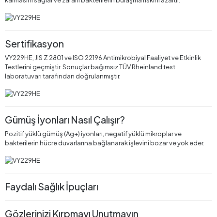
kalmasını sağlar ve zararlı bakterilerin bulaşma riskini azaltır.
Sertifikasyon
VY229HE, JIS Z 2801 ve ISO 22196 Antimikrobiyal Faaliyet ve Etkinlik
Testlerini geçmiştir. Sonuçlar bağımsız TÜV Rheinland test
laboratuvarı tarafından doğrulanmıştır.
Gümüş İyonları Nasıl Çalışır?
Pozitif yüklü gümüş (Ag+) iyonları, negatif yüklü mikroplar ve
bakterilerin hücre duvarlarına bağlanarak işlevini bozar ve yok eder.
Faydalı Sağlık İpuçları
Gözlerinizi Kırpmayı Unutmayın