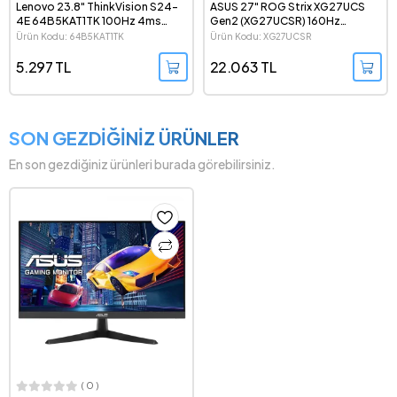
Lenovo 23.8" ThinkVision S24-
ASUS 27" ROG Strix XG27UCS
4E 64B5KAT1TK 100Hz 4ms
Gen2 (XG27UCSR) 160Hz
1080p IPS LED Monitör
(324Hz-1080p) 0.3ms FreeSync
Ürün Kodu: 64B5KAT1TK
Ürün Kodu: XG27UCSR
Premium G-Sync HDR 2160p 4K
Dual Mode IPS LED Monitör
5.297 TL
22.063 TL
SON GEZDİĞİNİZ ÜRÜNLER
En son gezdiğiniz ürünleri burada görebilirsiniz.
( 0 )