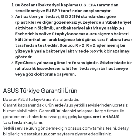
Bu özel anti bakteriyel kaplama U.S. EPA tarafından
tescillenmiş ve EU BPR tarafından onaylanmıştır.
Antibakteriyel tedavi, ISO 22196 standardına göre
(plastikler ve diğer gözeneksiz yüzeylerde antibakteriyel
aktivitenin ölçümü), antibakteriyel aktiviteye sahip (R)
Escherichia coli ve Staphylococcus aureus içeren bakteri
kültürleri kullanılarak bağımsız bir üçüncü taraf laboratuvar
tarafından test edilir. Sonucu R > 2. R = 2, işlenmemiş bir
yüzeye kıyasla bakteriyel aktivitede %99'luk bir azalmayı
gösterir.
EyeCheck yalnızca görsel referans içindir. Gözlerinizde bir
rahatsızlık hissederseniz lütfen tedavi için bir hastaneye
veya göz doktoruna başvurun.
ASUS Türkiye Garantili Ürün
Bu ürün ASUS Türkiye Garantisi altındadır.
Garanti kapsamındaki ürünlerde Asus yetkili servislerinden ücretsiz
hizmet alabilirsiniz. Garantili ürünlerinizi anlaşmalı kargo firması ile
göndermeniz halinde servise gidiş geliş
kargo ücretleri ASUS
tarafından
karşılanır.
Yetkili servise ürün göndermek için
qr.asus.com/tamir
sitesini, detaylı
bilgiler için
destek.asus.com
sayfasını ziyaret edebilirsiniz.