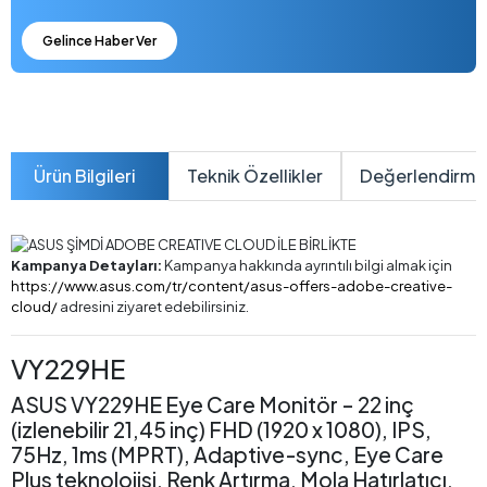
Gelince Haber Ver
Ürün Bilgileri
Teknik Özellikler
Değerlendirme
Kampanya Detayları:
Kampanya hakkında ayrıntılı bilgi almak için
https://www.asus.com/tr/content/asus-offers-adobe-creative-
cloud/
adresini ziyaret edebilirsiniz.
VY229HE
ASUS VY229HE Eye Care Monitör – 22 inç
(izlenebilir 21,45 inç) FHD (1920 x 1080), IPS,
75Hz, 1ms (MPRT), Adaptive-sync, Eye Care
Plus teknolojisi, Renk Artırma, Mola Hatırlatıcı,