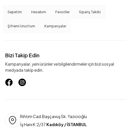
Sepetim
Hesabım
Favoriler
Sipariş Takibi
Şifremi Unuttum
Kampanyalar
Bizi Takip Edin
Kampanyalar, yeni ürünler ve bilgilendirmeler için bizi sosyal
medyada takip edin.
Rıhtım Cad.Başçavuş Sk. Yazıcıoğlu
İş Hanı K:2/37
Kadıköy / İSTANBUL