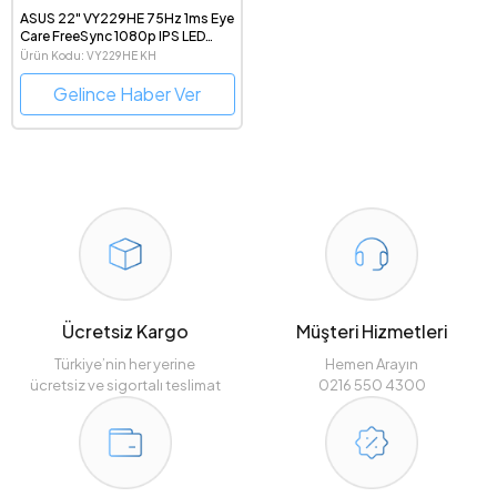
ASUS 22" VY229HE 75Hz 1ms Eye
Care FreeSync 1080p IPS LED
Monitör
Ürün Kodu: VY229HE KH
Gelince Haber Ver
Ücretsiz Kargo
Müşteri Hizmetleri
Türkiye’nin her yerine
Hemen Arayın
ücretsiz ve sigortalı teslimat
0216 550 4300