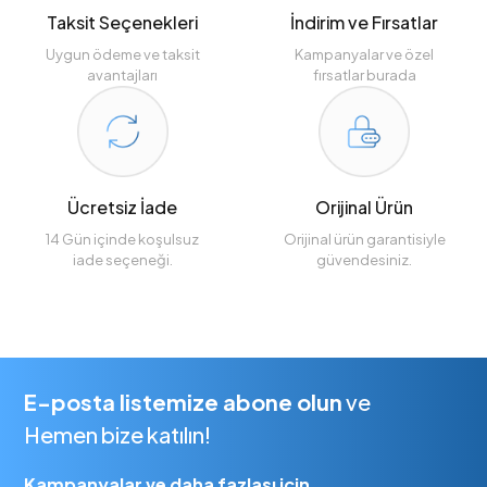
Taksit Seçenekleri
İndirim ve Fırsatlar
Uygun ödeme ve taksit
Kampanyalar ve özel
avantajları
fırsatlar burada
Ücretsiz İade
Orijinal Ürün
14 Gün içinde koşulsuz
Orijinal ürün garantisiyle
iade seçeneği.
güvendesiniz.
E-posta listemize abone olun
ve
Hemen bize katılın!
Kampanyalar ve daha fazlası için