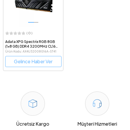
( 0 )
Adata XPG Spectrix RGB 8GB
(1x8 GB) DDR4 3200MHz CL16
Ram - AX4U32008G16A-ST41
Ürün Kodu: AX4U32008G16A-ST41
Gelince Haber Ver
Ücretsiz Kargo
Müşteri Hizmetleri