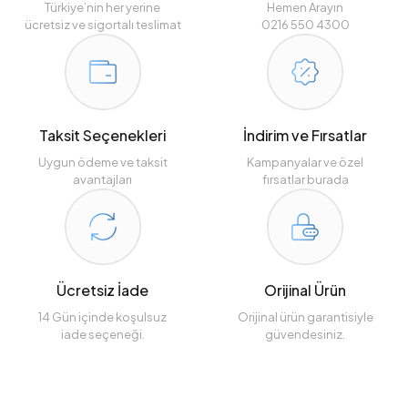
Türkiye’nin her yerine
Hemen Arayın
ücretsiz ve sigortalı teslimat
0216 550 4300
Taksit Seçenekleri
İndirim ve Fırsatlar
Uygun ödeme ve taksit
Kampanyalar ve özel
avantajları
fırsatlar burada
Ücretsiz İade
Orijinal Ürün
14 Gün içinde koşulsuz
Orijinal ürün garantisiyle
iade seçeneği.
güvendesiniz.