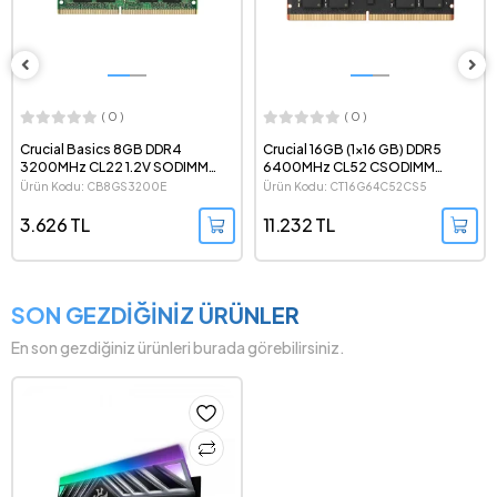
( 0 )
( 0 )
Crucial Basics 8GB DDR4
Crucial 16GB (1x16 GB) DDR5
3200MHz CL22 1.2V SODIMM
6400MHz CL52 CSODIMM
Notebook Ram - CB8GS3200E
Notebook Ram -
Ürün Kodu: CB8GS3200E
Ürün Kodu: CT16G64C52CS5
CT16G64C52CS5
3.626 TL
11.232 TL
SON GEZDİĞİNİZ ÜRÜNLER
En son gezdiğiniz ürünleri burada görebilirsiniz.