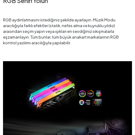
RGB Senin Yolun
RGB aydınlatmasını istediğiniz şekilde ayarlayın. Müzik Modu
aracılığıyla farklı efektler (statik, nefes alma ve kuyruklu yıldız)
arasından seçim yapın veya ışıkları en sevdiğiniz sıkışmalarla
eşzamanlayın. Tüm bunlar, tüm büyük anakart markalarının RGB
kontrol yazılımı aracılığıyla yapılabilir.