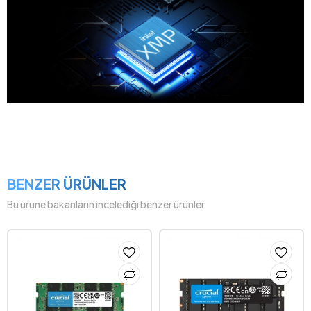
BENZER ÜRÜNLER
Bu ürüne bakanların incelediği benzer ürünler