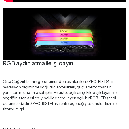
RGB aydınlatma ile ışıldayın
Orta Çağ zırhlarının görünümünden esinlenilen SPECTRIX D41’in
madalyon biçiminde soğutucu özellikleri, güçlü performansını
yansıtan net hatlara sahiptir. En üstte açık bir şekilde ışıldayan ve
seçtiğiniz renkleri en iyi şekilde sergileyen açık bir RGB LED şeridi
bulunmaktadır. SPECTRIX D41 iki renk seçeneğiyle sunulur: kızıl ve
titanyum gri.