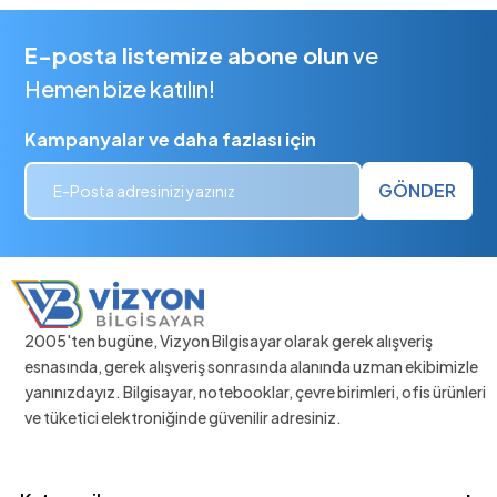
E-posta listemize abone olun
ve
Hemen bize katılın!
Kampanyalar ve daha fazlası için
GÖNDER
2005'ten bugüne, Vizyon Bilgisayar olarak gerek alışveriş
esnasında, gerek alışveriş sonrasında alanında uzman ekibimizle
yanınızdayız. Bilgisayar, notebooklar, çevre birimleri, ofis ürünleri
ve tüketici elektroniğinde güvenilir adresiniz.