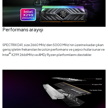
Performans arayışı
SPECTRIX D41, size 2660 MHz’den 5000 MHz’nin üzerine kadar çıkan
geniş işletim frekansları ile üstün performans ve çarpıcı hızlar sunar ve
®
Intel
X299 2666MHz ve AMD/ Ryzen platformlarını destekler.