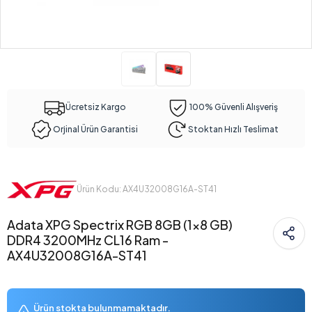
Ücretsiz Kargo
100% Güvenli Alışveriş
Orjinal Ürün Garantisi
Stoktan Hızlı Teslimat
Ürün Kodu: AX4U32008G16A-ST41
Adata XPG Spectrix RGB 8GB (1x8 GB)
DDR4 3200MHz CL16 Ram -
AX4U32008G16A-ST41
Ürün stokta bulunmamaktadır.