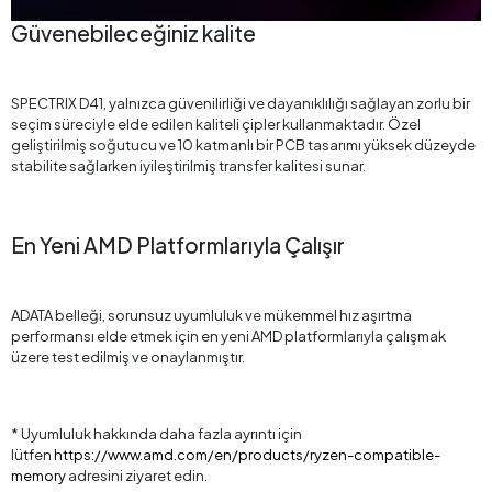
Güvenebileceğiniz kalite
SPECTRIX D41, yalnızca güvenilirliği ve dayanıklılığı sağlayan zorlu bir
seçim süreciyle elde edilen kaliteli çipler kullanmaktadır. Özel
geliştirilmiş soğutucu ve 10 katmanlı bir PCB tasarımı yüksek düzeyde
stabilite sağlarken iyileştirilmiş transfer kalitesi sunar.
En Yeni AMD Platformlarıyla Çalışır
ADATA belleği, sorunsuz uyumluluk ve mükemmel hız aşırtma
performansı elde etmek için en yeni AMD platformlarıyla çalışmak
üzere test edilmiş ve onaylanmıştır.
* Uyumluluk hakkında daha fazla ayrıntı için
lütfen
https://www.amd.com/en/products/ryzen-compatible-
memory
adresini ziyaret edin.