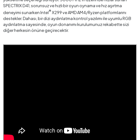
SPECTRIX D41, sorunsuz ve hızlı bir oyun oynama ve hız aşırtma
®
deneyimi sunarken Intel
X299 ve AMD AM4/Ryzen platformlarını
destekler. Dahası, bir dizi aydınlatma kontrol yazılımı ile uyumlu RGB
aydınlatma sayesinde, oyun donanımı kurulumunuz rekabette sizi
diğer herkesin önüne geçirecektir.