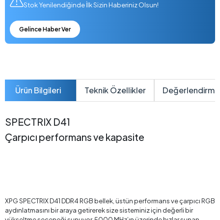
Stok Yenilendiğinde İlk Sizin Haberiniz Olsun!
Gelince Haber Ver
Ürün Bilgileri
Teknik Özellikler
Değerlendirme
SPECTRIX D41
Çarpıcı performans ve kapasite
XPG SPECTRIX D41 DDR4 RGB bellek, üstün performans ve çarpıcı RGB
aydınlatmasını bir araya getirerek size sisteminiz için değerli bir
yükseltme seçeneği sunuyor. 5000 MHz’ın üzerinde hızlar sunan