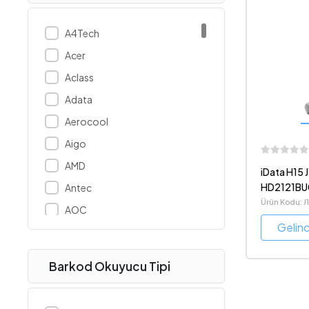
A4Tech
Acer
Aclass
Adata
Aerocool
Aigo
AMD
iData H15 
HD2121BU
Antec
Karekod 
Ürün Kodu: 
AOC
2D
Gelin
Apacer
Apple
Barkod Okuyucu Tipi
Arctic
ASUS