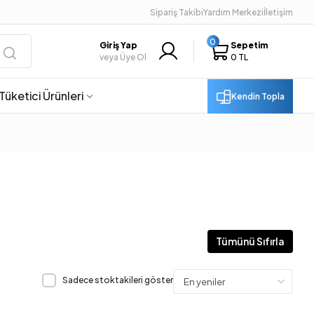
Sipariş Takibi
Yardım Merkezi
İletişim
0
Giriş Yap
Sepetim
veya Üye Ol
0 TL
Tüketici Ürünleri
Kendin Topla
Tümünü Sıfırla
Sadece stoktakileri göster