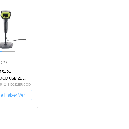
( 0 )
J15-2-
0CD USB 2D
Okuyucu
J15-2-HD2121BU0CD
ce Haber Ver