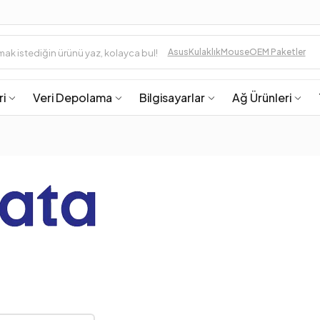
Asus
Kulaklık
Mouse
OEM Paketler
ri
Veri Depolama
Bilgisayarlar
Ağ Ürünleri