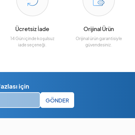
Ücretsiz İade
Orijinal Ürün
14 Gün içinde koşulsuz
Orijinal ürün garantisiyle
iade seçeneği.
güvendesiniz.
zlası için
GÖNDER