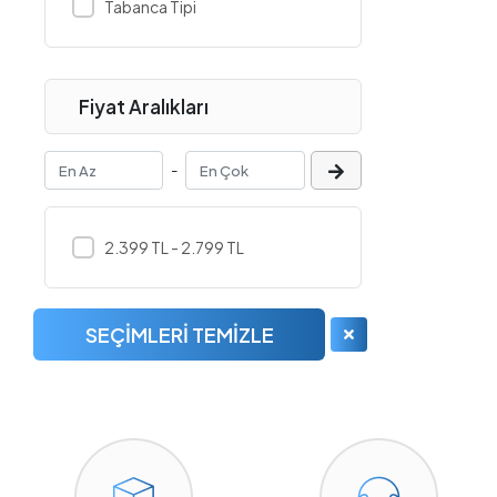
Tabanca Tipi
Biostar
Bluetti
Brother
Fiyat Aralıkları
Canon
Cbox
-
CoolerMaster
Corsair
2.399 TL - 2.799 TL
Cougar
Crucial
SEÇIMLERI TEMIZLE
D-Link
Dahua
Dark
DeepCool
Dell