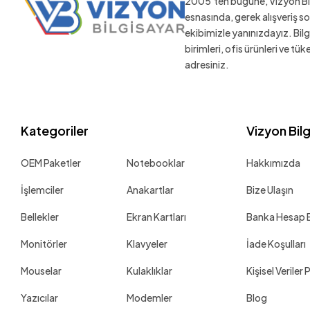
2005'ten bugüne, Vizyon Bil
Gamepower
esnasında, gerek alışveriş 
ekibimizle yanınızdayız. Bil
Geil
birimleri, ofis ürünleri ve tü
Gigabyte
adresiniz.
GoDEX
Hi-Level
High Power
Kategoriler
Vizyon Bil
Hikvision
OEM Paketler
Notebooklar
Hakkımızda
Hiper
Homend
İşlemciler
Anakartlar
Bize Ulaşın
Honeywell
Bellekler
Ekran Kartları
Banka Hesap Bi
HP
Monitörler
Klavyeler
İade Koşulları
Huawei
Mouselar
Kulaklıklar
Kişisel Veriler 
iData
Yazıcılar
Modemler
Blog
Inca