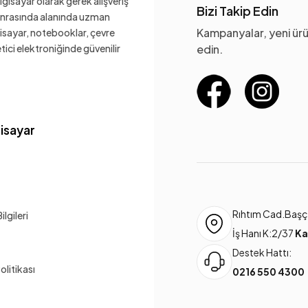
gisayar olarak gerek alışveriş
Bizi Takip Edin
sonrasında alanında uzman
Kampanyalar, yeni ürü
gisayar, notebooklar, çevre
ketici elektroniğinde güvenilir
edin.
gisayar
Rıhtım Cad.Başça
lgileri
İş Hanı K:2/37
Ka
Destek Hattı:
Politikası
0216 550 4300