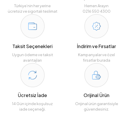
Türkiye’nin her yerine
Hemen Arayın
ücretsiz ve sigortalı teslimat
0216 550 4300
Taksit Seçenekleri
İndirim ve Fırsatlar
Uygun ödeme ve taksit
Kampanyalar ve özel
avantajları
fırsatlar burada
Ücretsiz İade
Orijinal Ürün
14 Gün içinde koşulsuz
Orijinal ürün garantisiyle
iade seçeneği.
güvendesiniz.