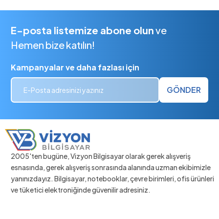
E-posta listemize abone olun
ve
Hemen bize katılın!
Kampanyalar ve daha fazlası için
GÖNDER
2005'ten bugüne, Vizyon Bilgisayar olarak gerek alışveriş
esnasında, gerek alışveriş sonrasında alanında uzman ekibimizle
yanınızdayız. Bilgisayar, notebooklar, çevre birimleri, ofis ürünleri
ve tüketici elektroniğinde güvenilir adresiniz.