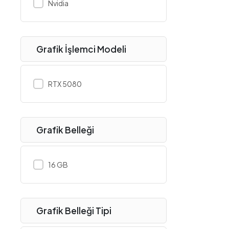
Nvidia
Biostar
Bluetti
Brother
Grafik İşlemci Modeli
Canon
Cbox
RTX 5080
CoolerMaster
Corsair
Cougar
Grafik Belleği
Crucial
D-Link
16 GB
Dahua
Dark
DeepCool
Grafik Belleği Tipi
Dell