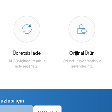
Ücretsiz İade
Orijinal Ürün
14 Gün içinde koşulsuz
Orijinal ürün garantisiyle
iade seçeneği.
güvendesiniz.
zlası için