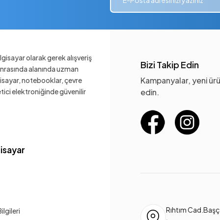
gisayar olarak gerek alışveriş
Bizi Takip Edin
sonrasında alanında uzman
Kampanyalar, yeni ürü
gisayar, notebooklar, çevre
ketici elektroniğinde güvenilir
edin.
gisayar
Rıhtım Cad.Başça
lgileri