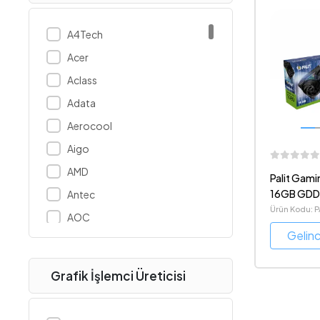
A4Tech
Acer
Aclass
Adata
Aerocool
Aigo
AMD
Palit Gam
16GB GDDR
Antec
NVIDIA DLS
Ürün Kodu: 
AOC
GAMINGPRO
Gelin
Apacer
Apple
Grafik İşlemci Üreticisi
Arctic
ASUS