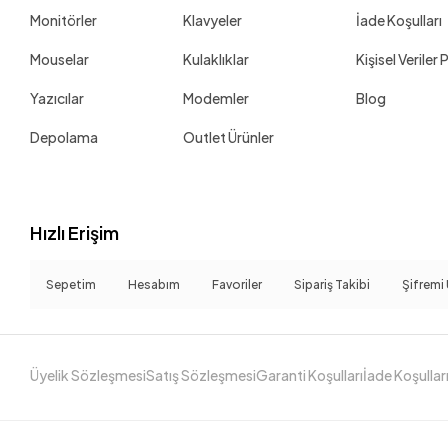
Perkon
Monitörler
Klavyeler
İade Koşulları
Philips
Mouselar
Kulaklıklar
Kişisel Veriler 
PNY
Yazıcılar
Modemler
Blog
PowerBoost
Depolama
Outlet Ürünler
Quadro
Quatronic
Rapoo
Hızlı Erişim
Razer
Remington
Sepetim
Hesabım
Favoriler
Sipariş Takibi
Şifremi
Roborock
Rongta
S-Link
Üyelik Sözleşmesi
Satış Sözleşmesi
Garanti Koşulları
İade Koşullar
Samsung
SanDisk