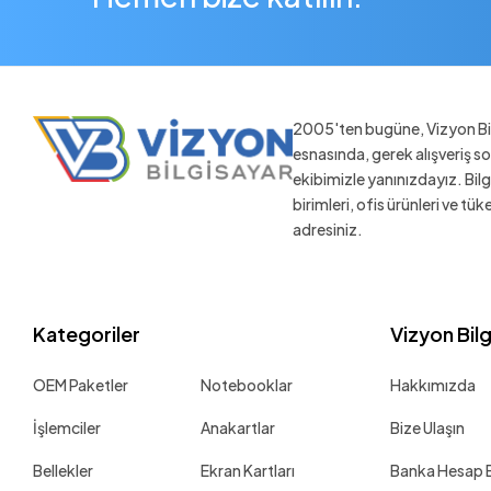
LG
Logitech
Makelsan
Mercusys
2005'ten bugüne, Vizyon Bil
esnasında, gerek alışveriş 
Microsoft
ekibimizle yanınızdayız. Bil
MLD
birimleri, ofis ürünleri ve tü
MSI
adresiniz.
Neo Forza
Netac
Kategoriler
Vizyon Bil
NZXT
OLOy
OEM Paketler
Notebooklar
Hakkımızda
Palit
İşlemciler
Anakartlar
Bize Ulaşın
Patriot
Bellekler
Ekran Kartları
Banka Hesap Bi
Performax