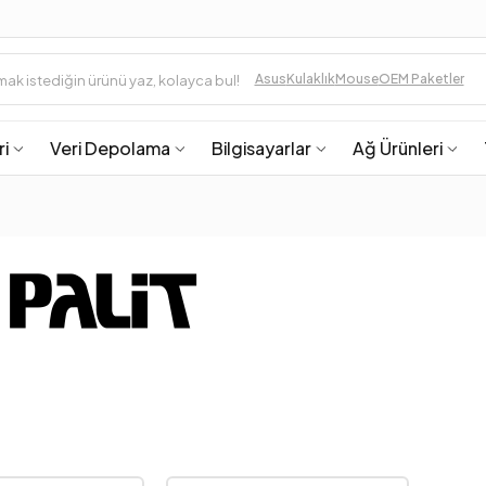
Asus
Kulaklık
Mouse
OEM Paketler
ri
Veri Depolama
Bilgisayarlar
Ağ Ürünleri