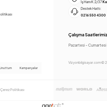
İş Hanı K:2/37
Ka
Destek Hattı:
Politikası
0216 550 4300
Çalışma Saatlerimi
Pazartesi - Cumartesi
Vizyonbilgisayar.com © 20
 Unuttum
Kampanyalar
ı
Çerez Politikası