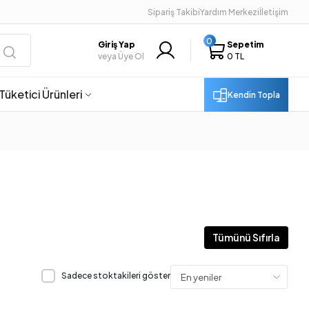
Sipariş Takibi
Yardım Merkezi
İletişim
0
Giriş Yap
Sepetim
veya Üye Ol
0 TL
Tüketici Ürünleri
Kendin Topla
Tümünü Sıfırla
Sadece stoktakileri göster