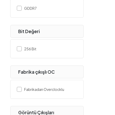
Epson
GDDR7
Erazer
ESET
Everest
Bit Değeri
EVGA
Ezcool
256 Bit
Ezviz
Frisby
FSP
Fabrika çıkışlı OC
G.Skill
Gainward
Fabrikadan Overclocklu
GameBooster
GameMax
Gameon
Görüntü Çıkışları