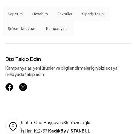
Sepetim
Hesabım
Favoriler
Sipariş Takibi
Şifremi Unuttum
Kampanyalar
Bizi Takip Edin
Kampanyalar, yeni ürünler ve bilgilendirmeler için bizi sosyal
medyada takip edin.
Rıhtım Cad.Başçavuş Sk. Yazıcıoğlu
İş Hanı K:2/37
Kadıköy / İSTANBUL