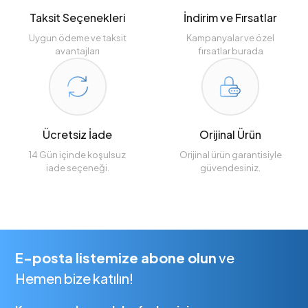
Taksit Seçenekleri
İndirim ve Fırsatlar
Uygun ödeme ve taksit
Kampanyalar ve özel
avantajları
fırsatlar burada
Ücretsiz İade
Orijinal Ürün
14 Gün içinde koşulsuz
Orijinal ürün garantisiyle
iade seçeneği.
güvendesiniz.
E-posta listemize abone olun
ve
Hemen bize katılın!