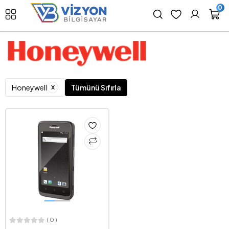
0
x
Honeywell
Tümünü Sıfırla
( 0 )